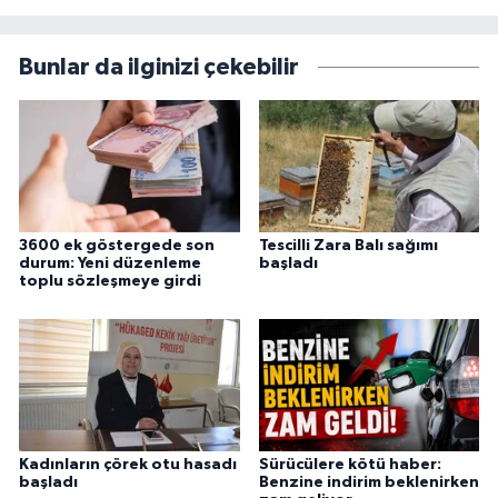
Bunlar da ilginizi çekebilir
3600 ek göstergede son
Tescilli Zara Balı sağımı
durum: Yeni düzenleme
başladı
toplu sözleşmeye girdi
Kadınların çörek otu hasadı
Sürücülere kötü haber:
başladı
Benzine indirim beklenirken