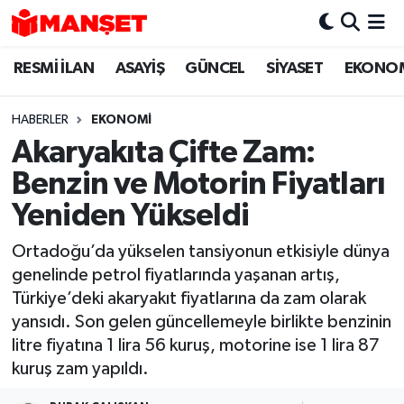
RESMİ İLAN
ASAYİŞ
GÜNCEL
SİYASET
EKONO
Hava Durumu
Trafik Durumu
HABERLER
EKONOMİ
Akaryakıta Çifte Zam:
Süper Lig Puan Durumu ve Fikstür
Benzin ve Motorin Fiyatları
Tüm Manşetler
Yeniden Yükseldi
Ortadoğu’da yükselen tansiyonun etkisiyle dünya
Son Dakika Haberleri
genelinde petrol fiyatlarında yaşanan artış,
Türkiye’deki akaryakıt fiyatlarına da zam olarak
Haber Arşivi
yansıdı. Son gelen güncellemeyle birlikte benzinin
litre fiyatına 1 lira 56 kuruş, motorine ise 1 lira 87
kuruş zam yapıldı.