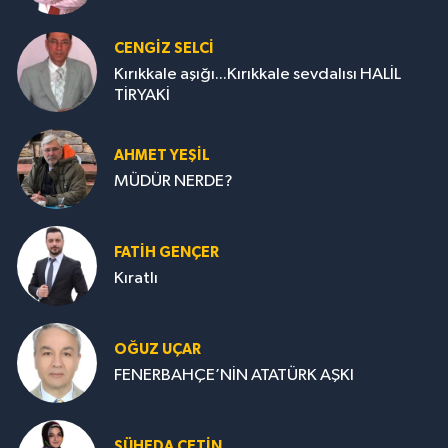
CENGİZ SELCİ
Kırıkkale aşığı...Kırıkkale sevdalısı HALİL
TİRYAKİ
AHMET YEŞİL
MÜDÜR NERDE?
FATIH GENÇER
Kıratlı
OĞUZ UÇAR
FENERBAHÇE’NİN ATATÜRK AŞKI
ŞÜHEDA ÇETİN