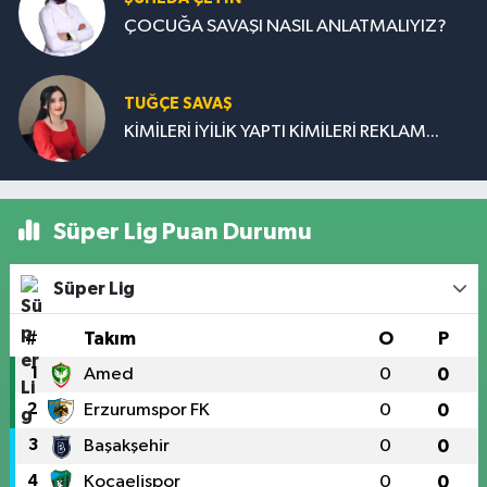
ÇOCUĞA SAVAŞI NASIL ANLATMALIYIZ?
TUĞÇE SAVAŞ
KİMİLERİ İYİLİK YAPTI KİMİLERİ REKLAM...
Süper Lig Puan Durumu
Süper Lig
#
Takım
O
P
1
Amed
0
0
2
Erzurumspor FK
0
0
3
Başakşehir
0
0
4
Kocaelispor
0
0