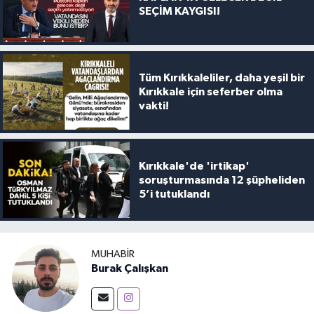
SEÇİM KAYGISI!
Tüm Kırıkkaleliler, daha yeşil bir
Kırıkkale için seferber olma
vakti!
Kırıkkale'de 'irtikap'
soruşturmasında 12 şüpheliden
5’i tutuklandı
MUHABIR
Burak Çalışkan