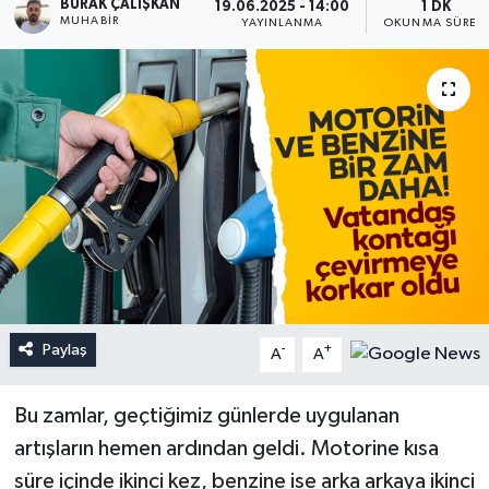
BURAK ÇALIŞKAN
19.06.2025 - 14:00
1 DK
MUHABIR
YAYINLANMA
OKUNMA SÜRES
Paylaş
-
+
A
A
Bu zamlar, geçtiğimiz günlerde uygulanan
artışların hemen ardından geldi. Motorine kısa
süre içinde ikinci kez, benzine ise arka arkaya ikinci