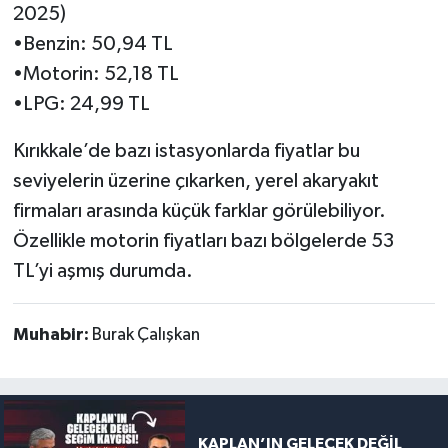
2025)
•Benzin: 50,94 TL
•Motorin: 52,18 TL
•LPG: 24,99 TL
Kırıkkale’de bazı istasyonlarda fiyatlar bu
seviyelerin üzerine çıkarken, yerel akaryakıt
firmaları arasında küçük farklar görülebiliyor.
Özellikle motorin fiyatları bazı bölgelerde 53
TL’yi aşmış durumda.
Muhabir:
Burak Çalışkan
KAPLAN’IN GELECEK DEĞİL