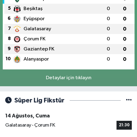
5
Beşiktaş
0
0
6
Eyüpspor
0
0
7
Galatasaray
0
0
8
Çorum FK
0
0
9
Gaziantep FK
0
0
10
Alanyaspor
0
0
Detaylar için tıklayın
Süper Lig Fikstür
14 Ağustos, Cuma
Galatasaray - Çorum FK
21:30