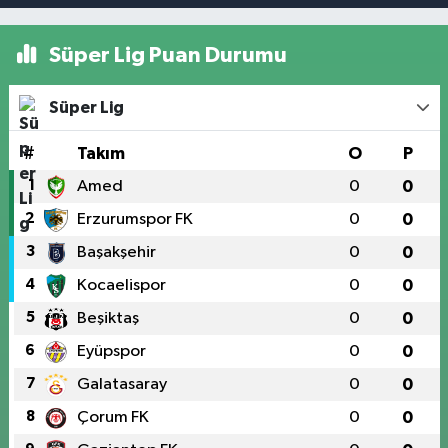
Süper Lig Puan Durumu
Süper Lig
#
Takım
O
P
1
Amed
0
0
2
Erzurumspor FK
0
0
3
Başakşehir
0
0
4
Kocaelispor
0
0
5
Beşiktaş
0
0
6
Eyüpspor
0
0
7
Galatasaray
0
0
8
Çorum FK
0
0