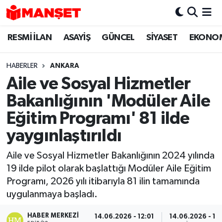
RESMİ İLAN
ASAYİŞ
GÜNCEL
SİYASET
EKONO
Hava Durumu
Trafik Durumu
HABERLER
ANKARA
Aile ve Sosyal Hizmetler
Süper Lig Puan Durumu ve Fikstür
Bakanlığının 'Modüler Aile
Tüm Manşetler
Eğitim Programı' 81 ilde
yaygınlaştırıldı
Son Dakika Haberleri
Aile ve Sosyal Hizmetler Bakanlığının 2024 yılında
Haber Arşivi
19 ilde pilot olarak başlattığı Modüler Aile Eğitim
Programı, 2026 yılı itibarıyla 81 ilin tamamında
uygulanmaya başladı.
HABER MERKEZI
14.06.2026 - 12:01
14.06.2026 - 13