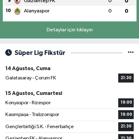
9
Gaziantep FK
0
0
10
Alanyaspor
0
0
Detaylar için tıklayın
Süper Lig Fikstür
14 Ağustos, Cuma
Galatasaray - Çorum FK
21:30
15 Ağustos, Cumartesi
Konyaspor - Rizespor
19:00
Kasımpaşa - Trabzonspor
19:00
Gençlerbirliği S.K. - Fenerbahçe
21:30
Gaziantep FK - Alanyaspor
21:30