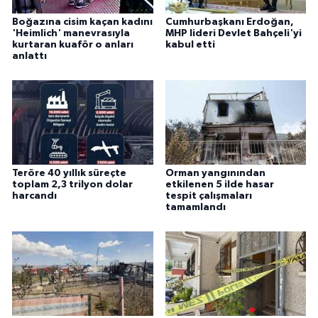
Boğazına cisim kaçan kadını
Cumhurbaşkanı Erdoğan,
'Heimlich' manevrasıyla
MHP lideri Devlet Bahçeli'yi
kurtaran kuaför o anları
kabul etti
anlattı
Teröre 40 yıllık süreçte
Orman yangınından
toplam 2,3 trilyon dolar
etkilenen 5 ilde hasar
harcandı
tespit çalışmaları
tamamlandı