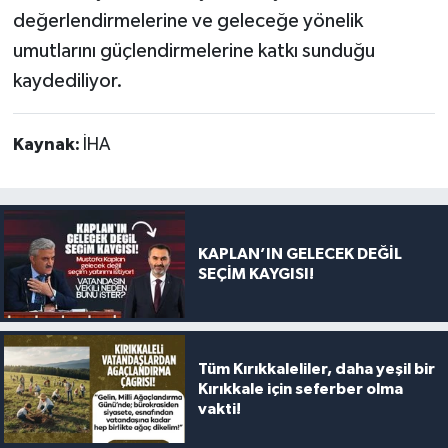
değerlendirmelerine ve geleceğe yönelik
umutlarını güçlendirmelerine katkı sunduğu
kaydediliyor.
Kaynak:
İHA
KAPLAN’IN GELECEK DEĞİL
SEÇİM KAYGISI!
Tüm Kırıkkaleliler, daha yeşil bir
Kırıkkale için seferber olma
vakti!