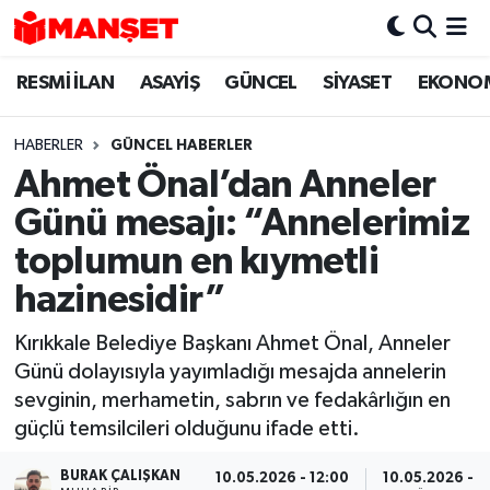
RESMİ İLAN
ASAYİŞ
GÜNCEL
SİYASET
EKONO
Hava Durumu
Trafik Durumu
HABERLER
GÜNCEL HABERLER
Ahmet Önal’dan Anneler
Süper Lig Puan Durumu ve Fikstür
Günü mesajı: “Annelerimiz
Tüm Manşetler
toplumun en kıymetli
hazinesidir”
Son Dakika Haberleri
Kırıkkale Belediye Başkanı Ahmet Önal, Anneler
Haber Arşivi
Günü dolayısıyla yayımladığı mesajda annelerin
sevginin, merhametin, sabrın ve fedakârlığın en
güçlü temsilcileri olduğunu ifade etti.
BURAK ÇALIŞKAN
10.05.2026 - 12:00
10.05.2026 - 1