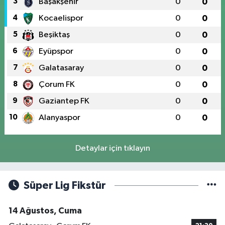
3
Başakşehir
0
0
4
Kocaelispor
0
0
5
Beşiktaş
0
0
6
Eyüpspor
0
0
7
Galatasaray
0
0
8
Çorum FK
0
0
9
Gaziantep FK
0
0
10
Alanyaspor
0
0
Detaylar için tıklayın
Süper Lig Fikstür
14 Ağustos, Cuma