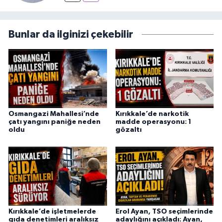
Bunlar da ilginizi çekebilir
Osmangazi Mahallesi’nde
Kırıkkale’de narkotik
çatı yangını paniğe neden
madde operasyonu: 1
oldu
gözaltı
Kırıkkale’de işletmelerde
Erol Ayan, TSO seçimlerinde
gıda denetimleri aralıksız
adaylığını açıkladı: Ayan,