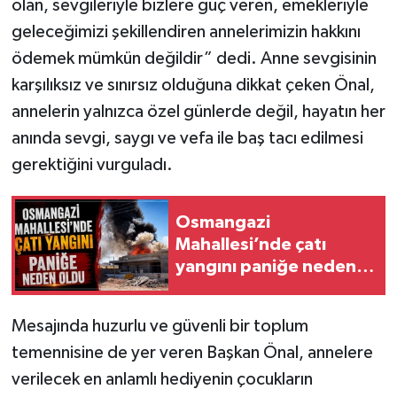
olan, sevgileriyle bizlere güç veren, emekleriyle
geleceğimizi şekillendiren annelerimizin hakkını
ödemek mümkün değildir” dedi. Anne sevgisinin
karşılıksız ve sınırsız olduğuna dikkat çeken Önal,
annelerin yalnızca özel günlerde değil, hayatın her
anında sevgi, saygı ve vefa ile baş tacı edilmesi
gerektiğini vurguladı.
Osmangazi
Mahallesi’nde çatı
yangını paniğe neden
oldu
Mesajında huzurlu ve güvenli bir toplum
temennisine de yer veren Başkan Önal, annelere
verilecek en anlamlı hediyenin çocukların