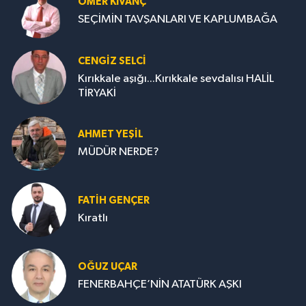
ÖMER KIVANÇ
SEÇİMİN TAVŞANLARI VE KAPLUMBAĞA
CENGİZ SELCİ
Kırıkkale aşığı...Kırıkkale sevdalısı HALİL
TİRYAKİ
AHMET YEŞİL
MÜDÜR NERDE?
FATIH GENÇER
Kıratlı
OĞUZ UÇAR
FENERBAHÇE’NİN ATATÜRK AŞKI