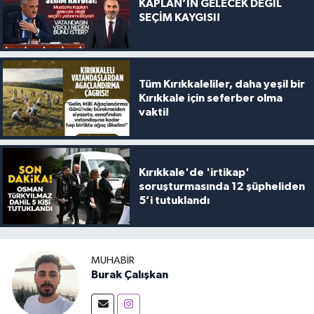
KAPLAN’IN GELECEK DEĞİL
SEÇİM KAYGISI!
Tüm Kırıkkaleliler, daha yeşil bir
Kırıkkale için seferber olma
vakti!
Kırıkkale'de 'irtikap'
soruşturmasında 12 şüpheliden
5’i tutuklandı
MUHABIR
Burak Çalışkan