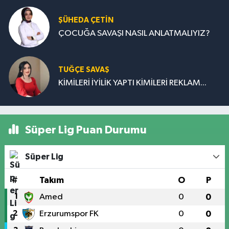
ŞÜHEDA ÇETİN
ÇOCUĞA SAVAŞI NASIL ANLATMALIYIZ?
TUĞÇE SAVAŞ
KİMİLERİ İYİLİK YAPTI KİMİLERİ REKLAM...
Süper Lig Puan Durumu
Süper Lig
#
Takım
O
P
1
Amed
0
0
2
Erzurumspor FK
0
0