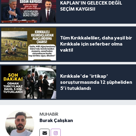
KAPLAN’IN GELECEK DEĞİL
SEÇİM KAYGISI!
Tüm Kırıkkaleliler, daha yeşil bir
Kırıkkale için seferber olma
vakti!
Kırıkkale'de 'irtikap'
soruşturmasında 12 şüpheliden
5’i tutuklandı
MUHABIR
Burak Çalışkan