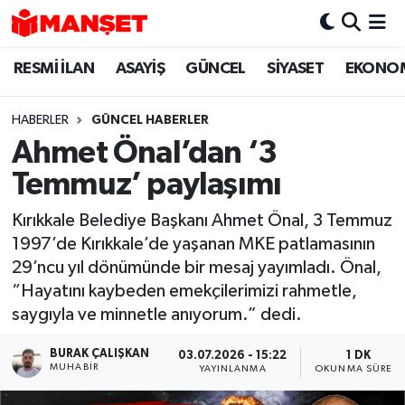
RESMİ İLAN
ASAYİŞ
GÜNCEL
SİYASET
EKONO
Hava Durumu
Trafik Durumu
HABERLER
GÜNCEL HABERLER
Ahmet Önal’dan ‘3
Süper Lig Puan Durumu ve Fikstür
Temmuz’ paylaşımı
Tüm Manşetler
Kırıkkale Belediye Başkanı Ahmet Önal, 3 Temmuz
1997’de Kırıkkale’de yaşanan MKE patlamasının
Son Dakika Haberleri
29’ncu yıl dönümünde bir mesaj yayımladı. Önal,
“Hayatını kaybeden emekçilerimizi rahmetle,
Haber Arşivi
saygıyla ve minnetle anıyorum.” dedi.
BURAK ÇALIŞKAN
03.07.2026 - 15:22
1 DK
MUHABIR
YAYINLANMA
OKUNMA SÜRESI