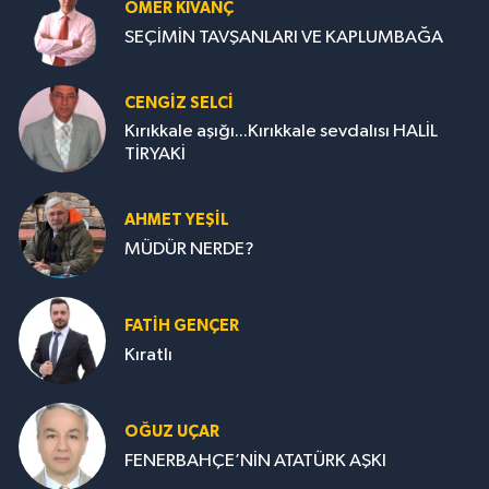
ÖMER KIVANÇ
SEÇİMİN TAVŞANLARI VE KAPLUMBAĞA
CENGİZ SELCİ
Kırıkkale aşığı...Kırıkkale sevdalısı HALİL
TİRYAKİ
AHMET YEŞİL
MÜDÜR NERDE?
FATIH GENÇER
Kıratlı
OĞUZ UÇAR
FENERBAHÇE’NİN ATATÜRK AŞKI