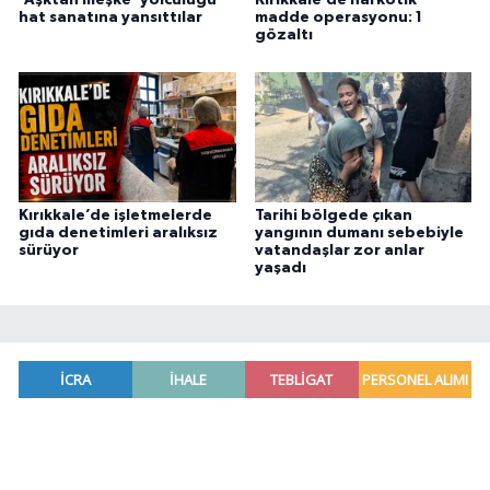
'Aşktan meşke' yolculuğu
Kırıkkale’de narkotik
hat sanatına yansıttılar
madde operasyonu: 1
gözaltı
Kırıkkale’de işletmelerde
Tarihi bölgede çıkan
gıda denetimleri aralıksız
yangının dumanı sebebiyle
sürüyor
vatandaşlar zor anlar
yaşadı