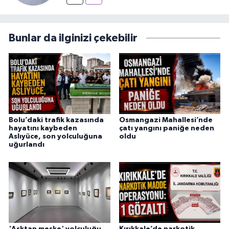
Bunlar da ilginizi çekebilir
Bolu’daki trafik kazasında
Osmangazi Mahallesi’nde
hayatını kaybeden
çatı yangını paniğe neden
Aslıyüce, son yolculuğuna
oldu
uğurlandı