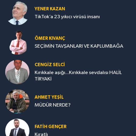
YENER KAZAN
TikTok’a 23 yıkıcı virüsü insanı
ÖMER KIVANÇ
SEÇİMİN TAVŞANLARI VE KAPLUMBAĞA
CENGİZ SELCİ
Kırıkkale aşığı...Kırıkkale sevdalısı HALİL
TİRYAKİ
AHMET YEŞİL
MÜDÜR NERDE?
FATIH GENÇER
Kıratlı