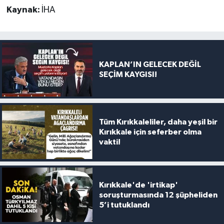
Kaynak:
İHA
KAPLAN’IN GELECEK DEĞİL
SEÇİM KAYGISI!
Tüm Kırıkkaleliler, daha yeşil bir
Kırıkkale için seferber olma
vakti!
Kırıkkale'de 'irtikap'
soruşturmasında 12 şüpheliden
5’i tutuklandı