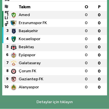
#
Takım
O
P
1
Amed
0
0
2
Erzurumspor FK
0
0
3
Başakşehir
0
0
4
Kocaelispor
0
0
5
Beşiktaş
0
0
6
Eyüpspor
0
0
7
Galatasaray
0
0
8
Çorum FK
0
0
9
Gaziantep FK
0
0
10
Alanyaspor
0
0
Detaylar için tıklayın