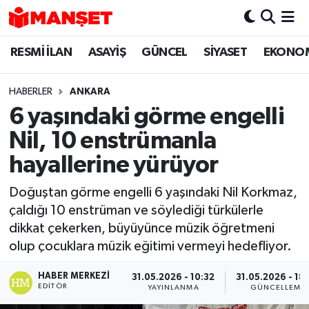
RESMİ İLAN
ASAYİŞ
GÜNCEL
SİYASET
EKONO
Hava Durumu
Trafik Durumu
HABERLER
ANKARA
6 yaşındaki görme engelli
Süper Lig Puan Durumu ve Fikstür
Nil, 10 enstrümanla
Tüm Manşetler
hayallerine yürüyor
Doğuştan görme engelli 6 yaşındaki Nil Korkmaz,
Son Dakika Haberleri
çaldığı 10 enstrüman ve söylediği türkülerle
dikkat çekerken, büyüyünce müzik öğretmeni
Haber Arşivi
olup çocuklara müzik eğitimi vermeyi hedefliyor.
HABER MERKEZI
31.05.2026 - 10:32
31.05.2026 - 18
EDITÖR
YAYINLANMA
GÜNCELLEME