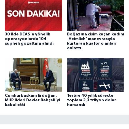
30 ilde DEAŞ'a yönelik
Boğazına cisim kaçan kadını
operasyonlarda 104
'Heimlich' manevrasıyla
şüpheli gözaltına alındı
kurtaran kuaför o anları
anlattı
Cumhurbaşkanı Erdoğan,
Teröre 40 yıllık süreçte
MHP lideri Devlet Bahçeli'yi
toplam 2,3 trilyon dolar
kabul etti
harcandı