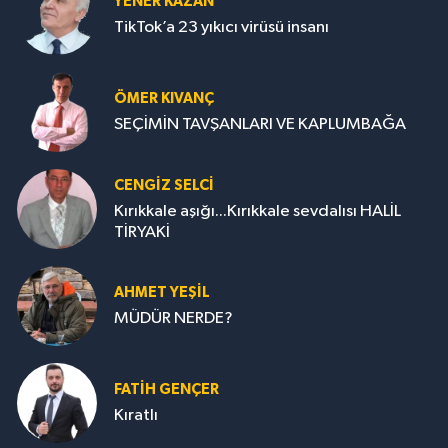
YENER KAZAN
TikTok’a 23 yıkıcı virüsü insanı
ÖMER KIVANÇ
SEÇİMİN TAVŞANLARI VE KAPLUMBAĞA
CENGİZ SELCİ
Kırıkkale aşığı...Kırıkkale sevdalısı HALİL
TİRYAKİ
AHMET YEŞİL
MÜDÜR NERDE?
FATIH GENÇER
Kıratlı