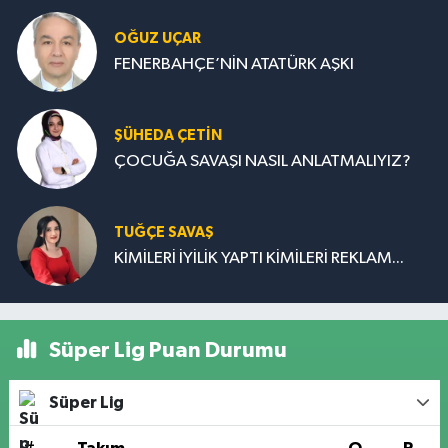
OĞUZ UÇAR
FENERBAHÇE’NİN ATATÜRK AŞKI
ŞÜHEDA ÇETİN
ÇOCUĞA SAVAŞI NASIL ANLATMALIYIZ?
TUĞÇE SAVAŞ
KİMİLERİ İYİLİK YAPTI KİMİLERİ REKLAM...
Süper Lig Puan Durumu
Süper Lig