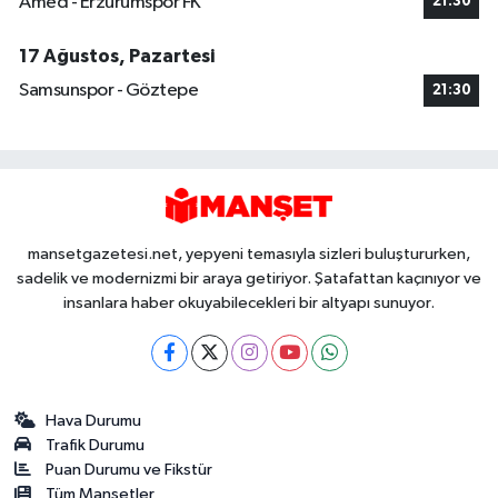
Amed - Erzurumspor FK
21:30
17 Ağustos, Pazartesi
Samsunspor - Göztepe
21:30
mansetgazetesi.net, yepyeni temasıyla sizleri buluştururken,
sadelik ve modernizmi bir araya getiriyor. Şatafattan kaçınıyor ve
insanlara haber okuyabilecekleri bir altyapı sunuyor.
Hava Durumu
Trafik Durumu
Puan Durumu ve Fikstür
Tüm Manşetler