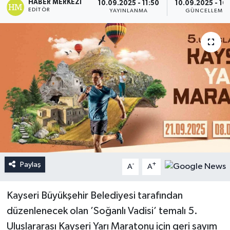
HABER MERKEZI
10.09.2025 - 11:50
10.09.2025 - 16:
EDITÖR
YAYINLANMA
GÜNCELLEME
Paylaş
-
+
A
A
Kayseri Büyükşehir Belediyesi tarafından
düzenlenecek olan ’Soğanlı Vadisi’ temalı 5.
Uluslararası Kayseri Yarı Maratonu için geri sayım