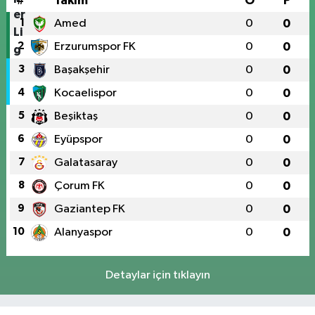
#
Takım
O
P
1
Amed
0
0
2
Erzurumspor FK
0
0
3
Başakşehir
0
0
4
Kocaelispor
0
0
5
Beşiktaş
0
0
6
Eyüpspor
0
0
7
Galatasaray
0
0
8
Çorum FK
0
0
9
Gaziantep FK
0
0
10
Alanyaspor
0
0
Detaylar için tıklayın