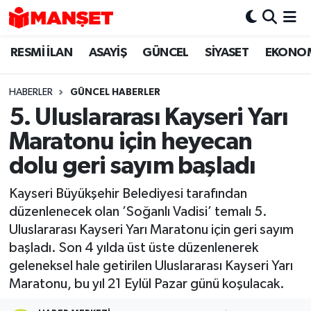
RESMİ İLAN
ASAYİŞ
GÜNCEL
SİYASET
EKONO
Hava Durumu
Trafik Durumu
HABERLER
GÜNCEL HABERLER
5. Uluslararası Kayseri Yarı
Süper Lig Puan Durumu ve Fikstür
Maratonu için heyecan
Tüm Manşetler
dolu geri sayım başladı
Kayseri Büyükşehir Belediyesi tarafından
Son Dakika Haberleri
düzenlenecek olan ’Soğanlı Vadisi’ temalı 5.
Uluslararası Kayseri Yarı Maratonu için geri sayım
Haber Arşivi
başladı. Son 4 yılda üst üste düzenlenerek
geleneksel hale getirilen Uluslararası Kayseri Yarı
Maratonu, bu yıl 21 Eylül Pazar günü koşulacak.