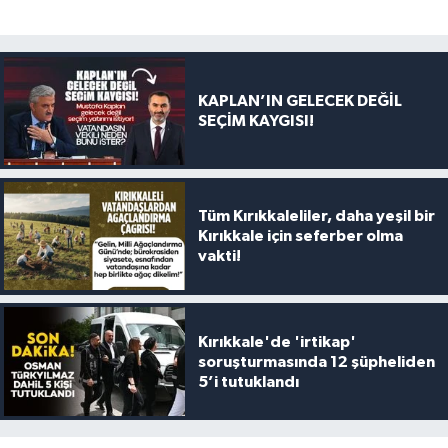
KAPLAN’IN GELECEK DEĞİL
SEÇİM KAYGISI!
Tüm Kırıkkaleliler, daha yeşil bir
Kırıkkale için seferber olma
vakti!
Kırıkkale'de 'irtikap'
soruşturmasında 12 şüpheliden
5’i tutuklandı