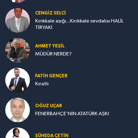
CENGİZ SELCİ
Kırıkkale aşığı...Kırıkkale sevdalısı HALİL
TİRYAKİ
AHMET YEŞİL
MÜDÜR NERDE?
FATIH GENÇER
Kıratlı
OĞUZ UÇAR
FENERBAHÇE’NİN ATATÜRK AŞKI
ŞÜHEDA ÇETİN