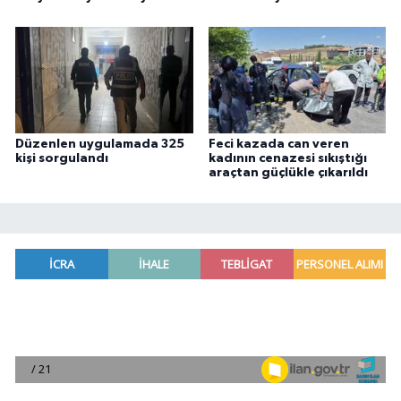
Düzenlen uygulamada 325
Feci kazada can veren
kişi sorgulandı
kadının cenazesi sıkıştığı
araçtan güçlükle çıkarıldı