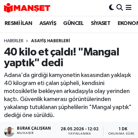
RESMİ İLAN
ASAYİŞ
GÜNCEL
SİYASET
EKONO
Hava Durumu
Trafik Durumu
HABERLER
ASAYİŞ HABERLERİ
40 kilo et çaldı! "Mangal
Süper Lig Puan Durumu ve Fikstür
yaptık" dedi
Tüm Manşetler
Adana'da girdiği kamyonetin kasasından yaklaşık
40 kilogram eti çalan şüpheli, kendisini
Son Dakika Haberleri
motosikletle bekleyen arkadaşıyla olay yerinden
kaçtı. Güvenlik kamerası görüntülerinden
Haber Arşivi
yakalanıp tutuklanan şüphelilerin "Mangal yaptık"
dediği öne sürüldü.
BURAK ÇALIŞKAN
28.05.2026 - 12:02
1 DK
MUHABIR
YAYINLANMA
OKUNMA SÜRES