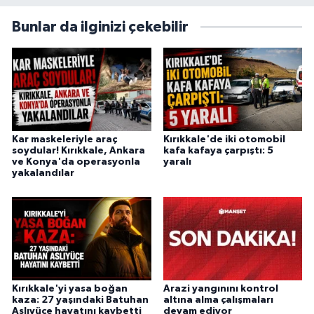
Bunlar da ilginizi çekebilir
Kar maskeleriyle araç
Kırıkkale'de iki otomobil
soydular! Kırıkkale, Ankara
kafa kafaya çarpıştı: 5
ve Konya'da operasyonla
yaralı
yakalandılar
Kırıkkale'yi yasa boğan
Arazi yangınını kontrol
kaza: 27 yaşındaki Batuhan
altına alma çalışmaları
Aslıyüce hayatını kaybetti
devam ediyor