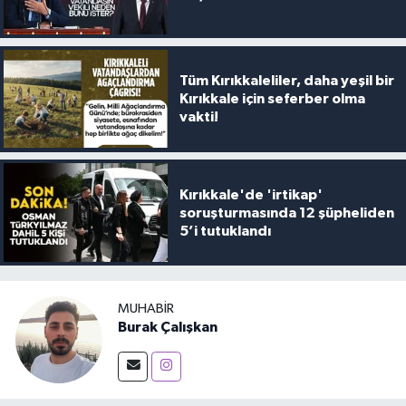
Tüm Kırıkkaleliler, daha yeşil bir
Kırıkkale için seferber olma
vakti!
Kırıkkale'de 'irtikap'
soruşturmasında 12 şüpheliden
5’i tutuklandı
MUHABIR
Burak Çalışkan