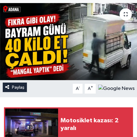
Paylaş
-
+
A
A
Motosiklet kazası: 2
yaralı