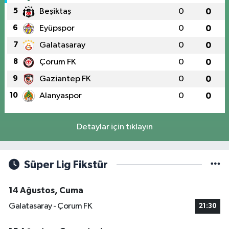
5
Beşiktaş
0
0
6
Eyüpspor
0
0
7
Galatasaray
0
0
8
Çorum FK
0
0
9
Gaziantep FK
0
0
10
Alanyaspor
0
0
Detaylar için tıklayın
Süper Lig Fikstür
14 Ağustos, Cuma
Galatasaray - Çorum FK
21:30