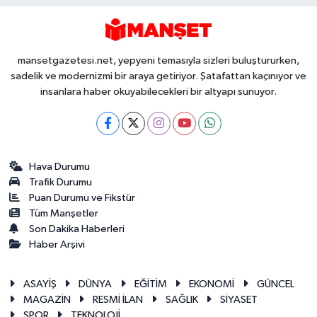
mansetgazetesi.net, yepyeni temasıyla sizleri buluştururken,
sadelik ve modernizmi bir araya getiriyor. Şatafattan kaçınıyor ve
insanlara haber okuyabilecekleri bir altyapı sunuyor.
Hava Durumu
Trafik Durumu
Puan Durumu ve Fikstür
Tüm Manşetler
Son Dakika Haberleri
Haber Arşivi
ASAYİŞ
DÜNYA
EĞİTİM
EKONOMİ
GÜNCEL
MAGAZİN
RESMİ İLAN
SAĞLIK
SİYASET
SPOR
TEKNOLOJİ