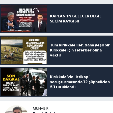
KAPLAN’IN GELECEK DEĞİL
SEÇİM KAYGISI!
Tüm Kırıkkaleliler, daha yeşil bir
Kırıkkale için seferber olma
vakti!
Kırıkkale'de 'irtikap'
soruşturmasında 12 şüpheliden
5’i tutuklandı
MUHABIR