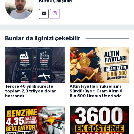
Burak Çalışkan
Bunlar da ilginizi çekebilir
Teröre 40 yıllık süreçte
Altın Fiyatları Yükselişini
toplam 2,3 trilyon dolar
Sürdürüyor: Gram Altın 6
harcandı
Bin 500 Liranın Üzerinde