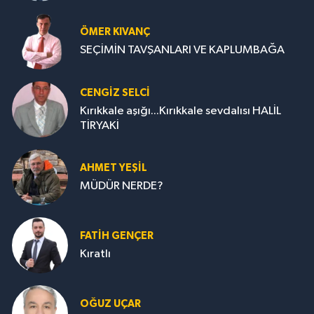
ÖMER KIVANÇ
SEÇİMİN TAVŞANLARI VE KAPLUMBAĞA
CENGİZ SELCİ
Kırıkkale aşığı...Kırıkkale sevdalısı HALİL
TİRYAKİ
AHMET YEŞİL
MÜDÜR NERDE?
FATIH GENÇER
Kıratlı
OĞUZ UÇAR