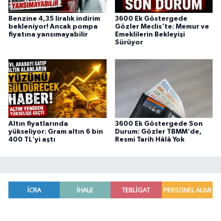
Benzine 4,35 liralık indirim
3600 Ek Göstergede
bekleniyor! Ancak pompa
Gözler Meclis'te: Memur ve
fiyatına yansımayabilir
Emeklilerin Bekleyişi
Sürüyor
Altın fiyatlarında
3600 Ek Göstergede Son
yükseliyor: Gram altın 6 bin
Durum: Gözler TBMM'de,
400 TL'yi aştı
Resmi Tarih Hâlâ Yok