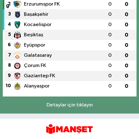
2
Erzurumspor FK
0
0
3
Başakşehir
0
0
4
Kocaelispor
0
0
5
Beşiktaş
0
0
6
Eyüpspor
0
0
7
Galatasaray
0
0
8
Çorum FK
0
0
9
Gaziantep FK
0
0
10
Alanyaspor
0
0
Detaylar için tıklayın