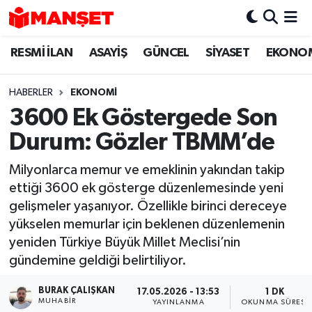
RESMİ İLAN
ASAYİŞ
GÜNCEL
SİYASET
EKONO
Hava Durumu
Trafik Durumu
HABERLER
EKONOMİ
3600 Ek Göstergede Son
Süper Lig Puan Durumu ve Fikstür
Durum: Gözler TBMM’de
Tüm Manşetler
Milyonlarca memur ve emeklinin yakından takip
ettiği 3600 ek gösterge düzenlemesinde yeni
Son Dakika Haberleri
gelişmeler yaşanıyor. Özellikle birinci dereceye
yükselen memurlar için beklenen düzenlemenin
Haber Arşivi
yeniden Türkiye Büyük Millet Meclisi’nin
gündemine geldiği belirtiliyor.
BURAK ÇALIŞKAN
17.05.2026 - 13:53
1 DK
MUHABIR
YAYINLANMA
OKUNMA SÜRESI