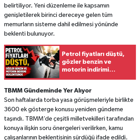
belirtiliyor. Yeni düzenleme ile kapsamın
genişletilerek birinci dereceye gelen tüm
memurların sisteme dahil edilmesi yönünde
beklenti bulunuyor.
Petrol fiyatları düştü,
gözler benzin ve
motorin indirimi
beklentisinde
TBMM Gündeminde Yer Alıyor
Son haftalarda torba yasa görüşmeleriyle birlikte
3600 ek gösterge konusu yeniden gündeme
taşındı. TBMM’de çeşitli milletvekilleri tarafından
konuya ilişkin soru önergeleri verilirken, kamu
çalışanlarının beklentisinin sürdüğü ifade edildi.