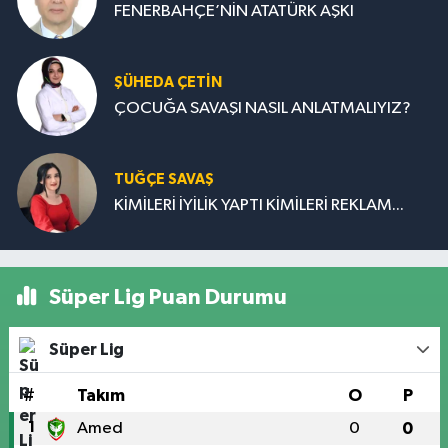
FENERBAHÇE’NİN ATATÜRK AŞKI
ŞÜHEDA ÇETİN
ÇOCUĞA SAVAŞI NASIL ANLATMALIYIZ?
TUĞÇE SAVAŞ
KİMİLERİ İYİLİK YAPTI KİMİLERİ REKLAM...
Süper Lig Puan Durumu
Süper Lig
#
Takım
O
P
1
Amed
0
0