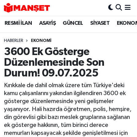
RESMİ İLAN
ASAYİŞ
GÜNCEL
SİYASET
EKONO
Hava Durumu
Trafik Durumu
HABERLER
EKONOMİ
3600 Ek Gösterge
Süper Lig Puan Durumu ve Fikstür
Düzenlemesinde Son
Tüm Manşetler
Durum! 09.07.2025
Kırıkkale de dahil olmak üzere tüm Türkiye'deki
Son Dakika Haberleri
kamu çalışanlarını yakından ilgilendiren 3600 ek
gösterge düzenlemesinde yeni gelişmeler
Haber Arşivi
yaşanıyor. Hali hazırda öğretmen, polis, hemşire,
din görevlisi gibi bazı meslek gruplarına sağlanan
ek gösterge hakkının, tüm birinci derece
memurları kapsayacak şekilde genişletilmesi için