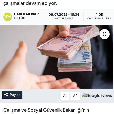
çalışmalar devam ediyor.
HABER MERKEZI
09.07.2025 - 15:34
1 DK
EDITÖR
YAYINLANMA
OKUNMA SÜRESI
Paylaş
-
+
A
A
Çalışma ve Sosyal Güvenlik Bakanlığı’nın