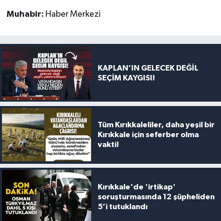
Muhabir:
Haber Merkezi
KAPLAN’IN GELECEK DEĞİL
SEÇİM KAYGISI!
Tüm Kırıkkaleliler, daha yeşil bir
Kırıkkale için seferber olma
vakti!
Kırıkkale'de 'irtikap'
soruşturmasında 12 şüpheliden
5’i tutuklandı