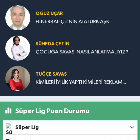
OĞUZ UÇAR
FENERBAHÇE’NİN ATATÜRK AŞKI
ŞÜHEDA ÇETİN
ÇOCUĞA SAVAŞI NASIL ANLATMALIYIZ?
TUĞÇE SAVAŞ
KİMİLERİ İYİLİK YAPTI KİMİLERİ REKLAM...
Süper Lig Puan Durumu
Süper Lig