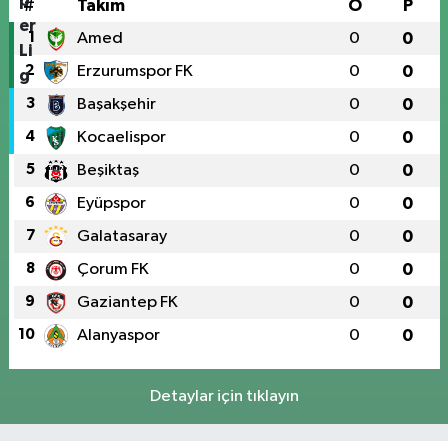
#
Takım
O
P
1
Amed
0
0
2
Erzurumspor FK
0
0
3
Başakşehir
0
0
4
Kocaelispor
0
0
5
Beşiktaş
0
0
6
Eyüpspor
0
0
7
Galatasaray
0
0
8
Çorum FK
0
0
9
Gaziantep FK
0
0
10
Alanyaspor
0
0
Detaylar için tıklayın