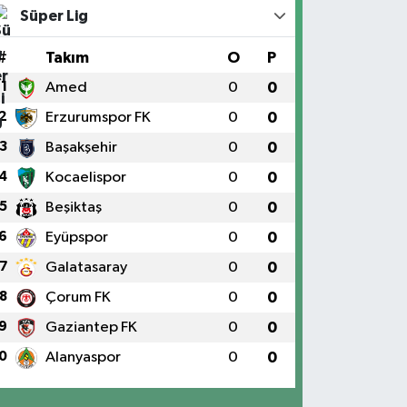
Süper Lig
#
Takım
O
P
1
Amed
0
0
2
Erzurumspor FK
0
0
3
Başakşehir
0
0
4
Kocaelispor
0
0
5
Beşiktaş
0
0
6
Eyüpspor
0
0
7
Galatasaray
0
0
8
Çorum FK
0
0
9
Gaziantep FK
0
0
0
Alanyaspor
0
0