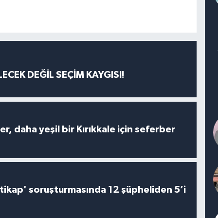
ECEK DEĞİL SEÇİM KAYGISI!
er, daha yeşil bir Kırıkkale için seferber
irtikap' soruşturmasında 12 şüpheliden 5’i