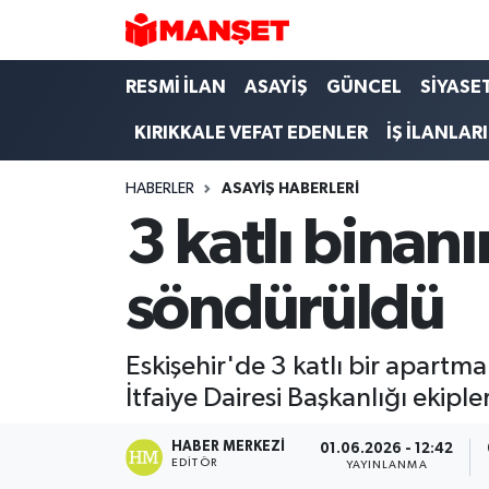
Hava Durumu
RESMİ İLAN
ASAYİŞ
GÜNCEL
SİYASE
KIRIKKALE VEFAT EDENLER
İŞ İLANLARI
Trafik Durumu
HABERLER
ASAYİŞ HABERLERİ
Süper Lig Puan Durumu ve Fikstür
3 katlı binan
Tüm Manşetler
söndürüldü
Son Dakika Haberleri
Haber Arşivi
Eskişehir'de 3 katlı bir apartm
İtfaiye Dairesi Başkanlığı ekiple
HABER MERKEZI
01.06.2026 - 12:42
EDITÖR
YAYINLANMA