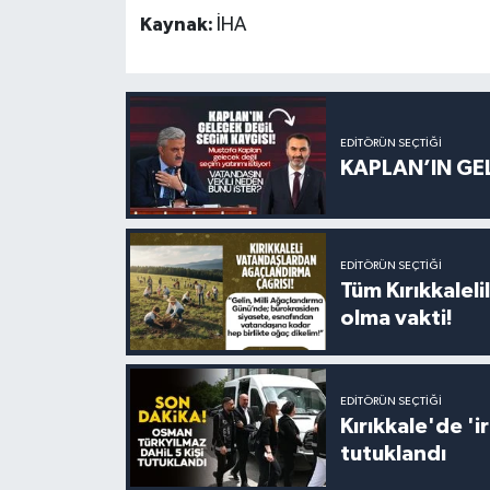
Kaynak:
İHA
EDITÖRÜN SEÇTIĞI
KAPLAN’IN GEL
EDITÖRÜN SEÇTIĞI
Tüm Kırıkkalelil
olma vakti!
EDITÖRÜN SEÇTIĞI
Kırıkkale'de '
tutuklandı