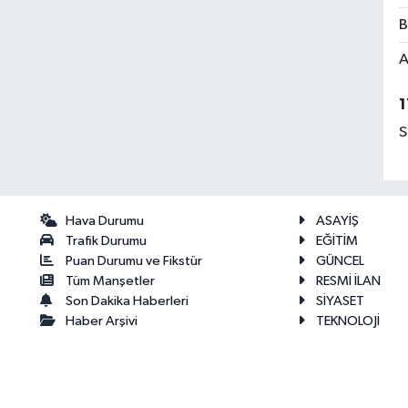
B
A
1
S
Hava Durumu
ASAYİŞ
Trafik Durumu
EĞİTİM
Puan Durumu ve Fikstür
GÜNCEL
Tüm Manşetler
RESMİ İLAN
Son Dakika Haberleri
SİYASET
Haber Arşivi
TEKNOLOJİ