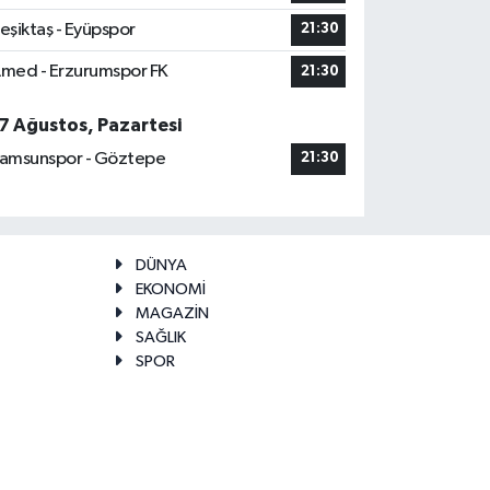
eşiktaş - Eyüpspor
21:30
med - Erzurumspor FK
21:30
7 Ağustos, Pazartesi
amsunspor - Göztepe
21:30
DÜNYA
EKONOMİ
MAGAZİN
SAĞLIK
SPOR