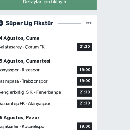
Detaylar için tıklayın
Süper Lig Fikstür
4 Ağustos, Cuma
alatasaray - Çorum FK
21:30
5 Ağustos, Cumartesi
onyaspor - Rizespor
19:00
asımpaşa - Trabzonspor
19:00
ençlerbirliği S.K. - Fenerbahçe
21:30
aziantep FK - Alanyaspor
21:30
6 Ağustos, Pazar
aşakşehir - Kocaelispor
19:00