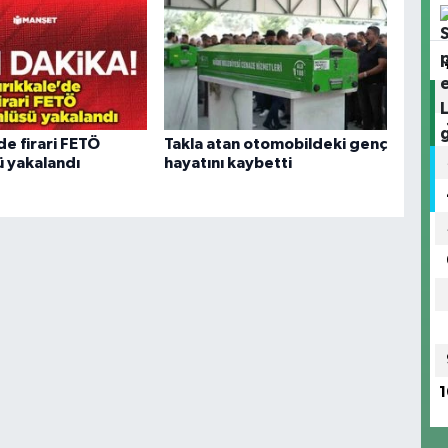
de firari FETÖ
Takla atan otomobildeki genç
 yakalandı
hayatını kaybetti
1