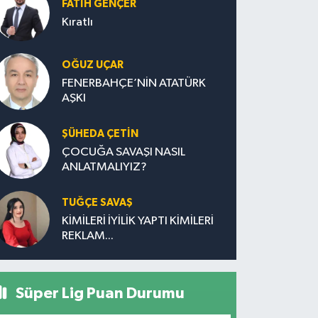
FATIH GENÇER
Kıratlı
OĞUZ UÇAR
FENERBAHÇE’NİN ATATÜRK
AŞKI
ŞÜHEDA ÇETİN
ÇOCUĞA SAVAŞI NASIL
ANLATMALIYIZ?
TUĞÇE SAVAŞ
KİMİLERİ İYİLİK YAPTI KİMİLERİ
REKLAM...
Süper Lig Puan Durumu