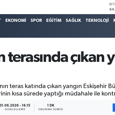
BI
64
DO
47
T
EKONOMİ
SPOR
EĞİTİM
SAĞLIK
TEKNOLOJİ
EU
55
ST
64
GR
65
ın terasında çıkan 
Bİ
13
anın teras katında çıkan yangın Eskişehir B
rinin kısa sürede yaptığı müdahale ile kontr
01.06.2026 - 16:15
1 DK
GÜNCELLEME
OKUNMA SÜRESI