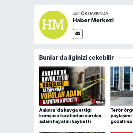
EDITÖR HAKKINDA
Haber Merkezi
Bunlar da ilginizi çekebilir
Ankara'da kavga ettiği
Terör örg
komşusu tarafından vurulan
paylaşımı
adam hayatını kaybetti
gözaltına 