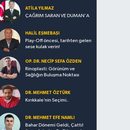
ATILA YILMAZ
ÇAĞRIM SARAN VE DUMAN'A
HALIL EŞMEBAŞI
Play-Off öncesi, tarihten gelen
sese kulak verin!
OP. DR. NECIP SEFA ÖZDEN
Rinoplasti: Görünüm ve
Sağlığın Buluşma Noktası
DR. MEHMET ÖZTÜRK
Kırıkkale’nin Seçimi..
DR. MEHMET EFE NAMLI
Bahar Dönemi Geldi, Çattı!