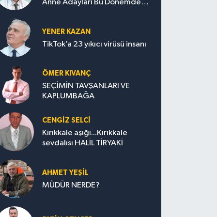
Anne Adayları Bu Dönemde
Nelere Dikkat Etmeli?
YENER KAZAN
TikTok’a 23 yıkıcı virüsü insanı
ÖMER KIVANÇ
SEÇİMİN TAVŞANLARI VE
KAPLUMBAĞA
CENGİZ SELCİ
Kırıkkale aşığı...Kırıkkale
sevdalısı HALİL TİRYAKİ
AHMET YEŞİL
MÜDÜR NERDE?