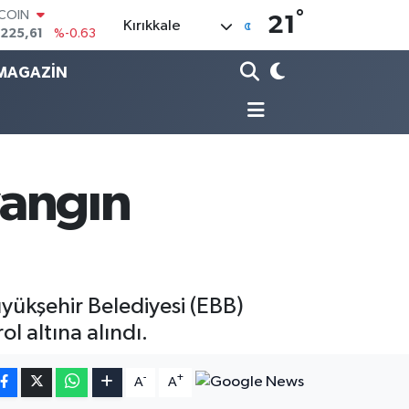
TCOIN
°
21
Kırıkkale
.225,61
%-0.63
LAR
,6704
%0
MAGAZİN
RO
,0406
%-0.08
ERLİN
,2143
%0
AM ALTIN
10.40
%0.45
yangın
ST100
.799
%70
üyükşehir Belediyesi (EBB)
ol altına alındı.
-
+
A
A