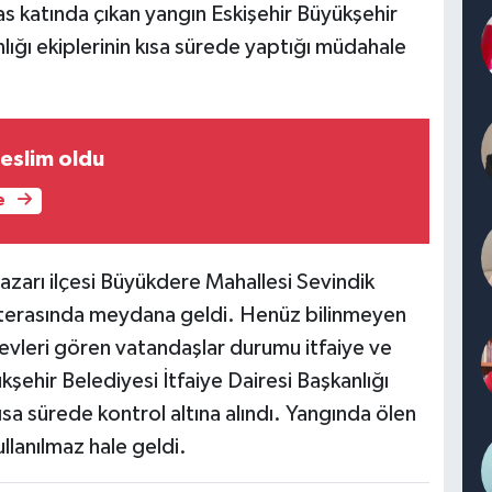
as katında çıkan yangın Eskişehir Büyükşehir
lığı ekiplerinin kısa sürede yaptığı müdahale
teslim oldu
e
zarı ilçesi Büyükdere Mahallesi Sevindik
n terasında meydana geldi. Henüz bilinmeyen
levleri gören vatandaşlar durumu itfaiye ve
ükşehir Belediyesi İtfaiye Dairesi Başkanlığı
kısa sürede kontrol altına alındı. Yangında ölen
llanılmaz hale geldi.