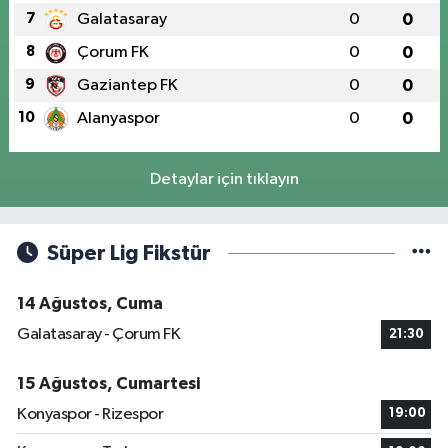
7
Galatasaray
0
0
8
Çorum FK
0
0
9
Gaziantep FK
0
0
10
Alanyaspor
0
0
Detaylar için tıklayın
Süper Lig Fikstür
14 Ağustos, Cuma
Galatasaray - Çorum FK
21:30
15 Ağustos, Cumartesi
Konyaspor - Rizespor
19:00