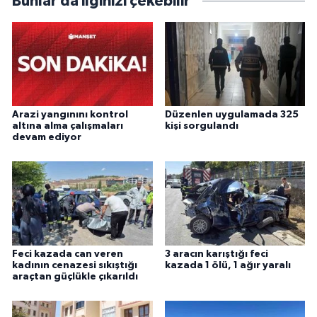
Bunlar da ilginizi çekebilir
Arazi yangınını kontrol
Düzenlen uygulamada 325
altına alma çalışmaları
kişi sorgulandı
devam ediyor
Feci kazada can veren
3 aracın karıştığı feci
kadının cenazesi sıkıştığı
kazada 1 ölü, 1 ağır yaralı
araçtan güçlükle çıkarıldı