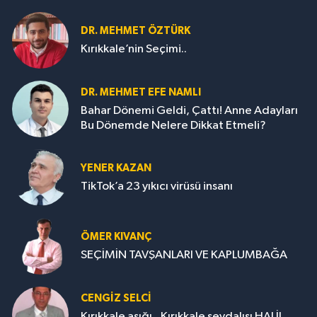
DR. MEHMET ÖZTÜRK
Kırıkkale’nin Seçimi..
DR. MEHMET EFE NAMLI
Bahar Dönemi Geldi, Çattı! Anne Adayları
Bu Dönemde Nelere Dikkat Etmeli?
YENER KAZAN
TikTok’a 23 yıkıcı virüsü insanı
ÖMER KIVANÇ
SEÇİMİN TAVŞANLARI VE KAPLUMBAĞA
CENGİZ SELCİ
Kırıkkale aşığı...Kırıkkale sevdalısı HALİL