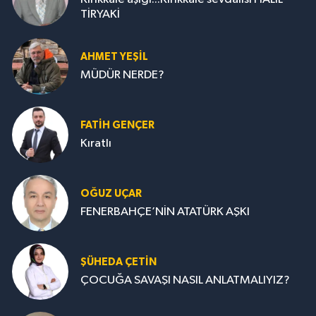
TİRYAKİ
AHMET YEŞİL
MÜDÜR NERDE?
FATIH GENÇER
Kıratlı
OĞUZ UÇAR
FENERBAHÇE’NİN ATATÜRK AŞKI
ŞÜHEDA ÇETİN
ÇOCUĞA SAVAŞI NASIL ANLATMALIYIZ?