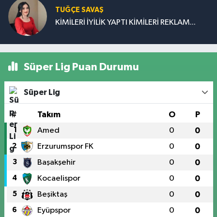
TUĞÇE SAVAŞ
KİMİLERİ İYİLİK YAPTI KİMİLERİ REKLAM...
Süper Lig Puan Durumu
Süper Lig
#
Takım
O
P
1
Amed
0
0
2
Erzurumspor FK
0
0
3
Başakşehir
0
0
4
Kocaelispor
0
0
5
Beşiktaş
0
0
6
Eyüpspor
0
0