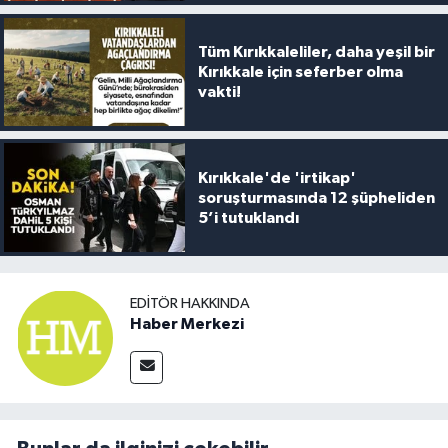
Tüm Kırıkkaleliler, daha yeşil bir
Kırıkkale için seferber olma
vakti!
Kırıkkale'de 'irtikap'
soruşturmasında 12 şüpheliden
5’i tutuklandı
EDITÖR HAKKINDA
Haber Merkezi