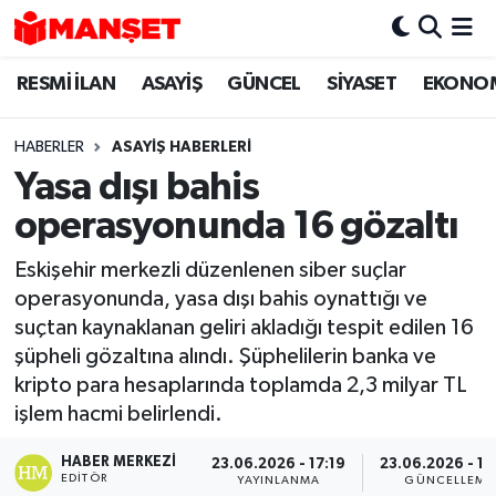
RESMİ İLAN
ASAYİŞ
GÜNCEL
SİYASET
EKONO
Hava Durumu
Trafik Durumu
HABERLER
ASAYİŞ HABERLERİ
Yasa dışı bahis
Süper Lig Puan Durumu ve Fikstür
operasyonunda 16 gözaltı
Tüm Manşetler
Eskişehir merkezli düzenlenen siber suçlar
operasyonunda, yasa dışı bahis oynattığı ve
Son Dakika Haberleri
suçtan kaynaklanan geliri akladığı tespit edilen 16
şüpheli gözaltına alındı. Şüphelilerin banka ve
Haber Arşivi
kripto para hesaplarında toplamda 2,3 milyar TL
işlem hacmi belirlendi.
HABER MERKEZI
23.06.2026 - 17:19
23.06.2026 - 18
EDITÖR
YAYINLANMA
GÜNCELLEME