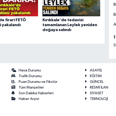
B
B
de firari FETÖ
Kırıkkale'de tedavisi
A
 yakalandı
tamamlanan Leylek yeniden
doğaya salındı
1
S
Hava Durumu
ASAYİŞ
Trafik Durumu
EĞİTİM
Puan Durumu ve Fikstür
GÜNCEL
Tüm Manşetler
RESMİ İLAN
Son Dakika Haberleri
SİYASET
Haber Arşivi
TEKNOLOJİ