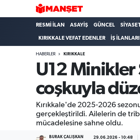
Hava Durumu
RESMİ İLAN
ASAYİŞ
GÜNCEL
SİYASE
KIRIKKALE VEFAT EDENLER
İŞ İLANLARI
Trafik Durumu
HABERLER
KIRIKKALE
Süper Lig Puan Durumu ve Fikstür
U12 Minikler 
Tüm Manşetler
coşkuyla düz
Son Dakika Haberleri
Haber Arşivi
Kırıkkale'de 2025-2026 sezonu U
gerçekleştirildi. Ailelerin de 
mücadelesine sahne oldu.
BURAK ÇALIŞKAN
29.06.2026 - 10:48