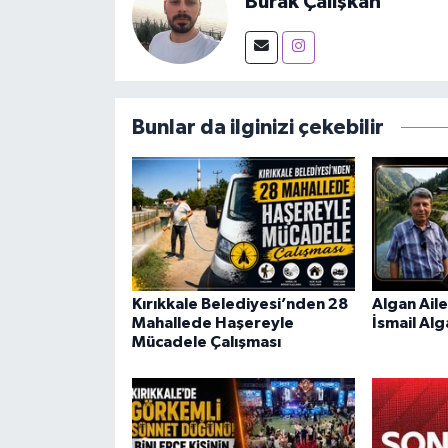
Burak Çalışkan
Bunlar da ilginizi çekebilir
Kırıkkale Belediyesi’nden 28
Algan Aile
Mahallede Haşereyle
İsmail Alg
Mücadele Çalışması