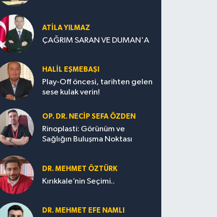
ATILA YILMAZ
ÇAĞRIM SARAN VE DUMAN'A
HALIL EŞMEBAŞI
Play-Off öncesi, tarihten gelen
sese kulak verin!
OP. DR. NECIP SEFA ÖZDEN
Rinoplasti: Görünüm ve
Sağlığın Buluşma Noktası
DR. MEHMET ÖZTÜRK
Kırıkkale’nin Seçimi..
DR. MEHMET EFE NAMLI