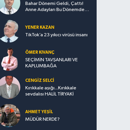
Bahar Dönemi Geldi, Çattı!
Anne Adayları Bu Dönemde
Nelere Dikkat Etmeli?
YENER KAZAN
TikTok’a 23 yıkıcı virüsü insanı
ÖMER KIVANÇ
SEÇİMİN TAVŞANLARI VE
KAPLUMBAĞA
CENGİZ SELCİ
Kırıkkale aşığı...Kırıkkale
sevdalısı HALİL TİRYAKİ
AHMET YEŞİL
MÜDÜR NERDE?