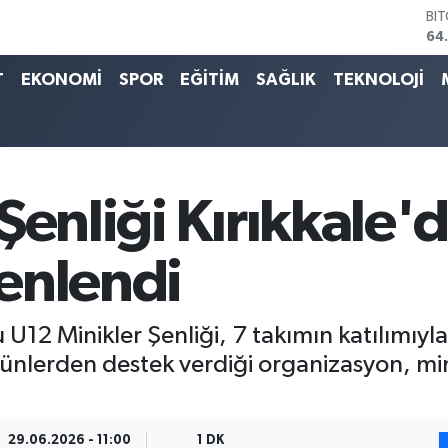
DO
47
EU
55
T
EKONOMİ
SPOR
EĞİTİM
SAĞLIK
TEKNOLOJİ
ST
64
GR
65
Bİ
13
Şenliği Kırıkkale
BI
64
enlendi
12 Minikler Şenliği, 7 takımın katılımıyla 
tribünlerden destek verdiği organizasyon, m
29.06.2026 - 11:00
1 DK