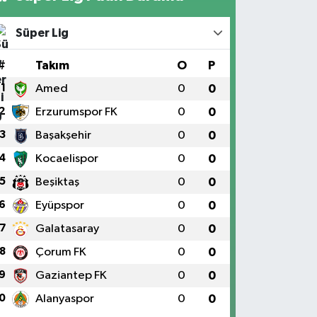
Süper Lig
#
Takım
O
P
1
Amed
0
0
2
Erzurumspor FK
0
0
3
Başakşehir
0
0
4
Kocaelispor
0
0
5
Beşiktaş
0
0
6
Eyüpspor
0
0
7
Galatasaray
0
0
8
Çorum FK
0
0
9
Gaziantep FK
0
0
0
Alanyaspor
0
0