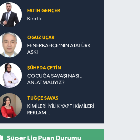
FATIH GENÇER
Kıratlı
OĞUZ UÇAR
FENERBAHÇE’NİN ATATÜRK
AŞKI
ŞÜHEDA ÇETİN
ÇOCUĞA SAVAŞI NASIL
ANLATMALIYIZ?
TUĞÇE SAVAŞ
KİMİLERİ İYİLİK YAPTI KİMİLERİ
REKLAM...
Süper Lig Puan Durumu