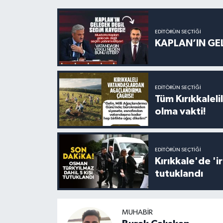
EDITÖRÜN SEÇTIĞI
KAPLAN’IN GEL
EDITÖRÜN SEÇTIĞI
Tüm Kırıkkalelil
olma vakti!
EDITÖRÜN SEÇTIĞI
Kırıkkale'de '
tutuklandı
MUHABIR