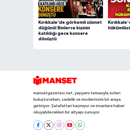
Kırıkkale’de görkemli sünnet
Kırıkkale'
düğünü! Binlerce kişinin
hükümlüsü
katıldığı gece konsere
dönüştü
mansetgazetesi.net, yepyeni temasıyla sizleri
buluştururken, sadelik ve modernizmi bir araya
getiriyor. Şatafattan kaçınıyor ve insanlara haber
okuyabilecekleri bir altyapı sunuyor.