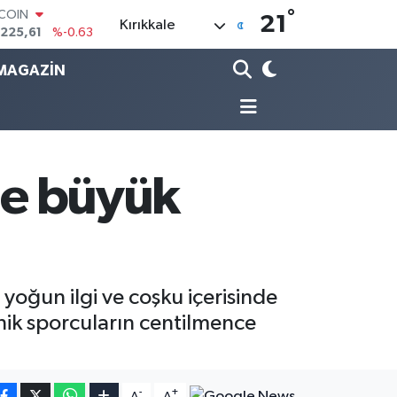
°
LAR
21
Kırıkkale
,6704
%0
RO
,0406
%-0.08
MAGAZİN
ERLİN
,2143
%0
AM ALTIN
10.40
%0.45
ST100
.799
%70
'de büyük
TCOIN
.225,61
%-0.63
yoğun ilgi ve coşku içerisinde
inik sporcuların centilmence
-
+
A
A