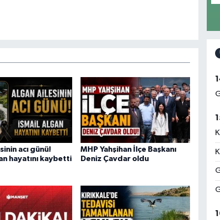
1
G
1
K
sinin acı günü!
MHP Yahşihan İlçe Başkanı
K
an hayatını kaybetti
Deniz Çavdar oldu
G
G
1