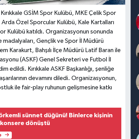
, Kırıkkale GSİM Spor Kulübü, MKE Çelik Spor
 Arda Özel Sporcular Kulübü, Kale Kartalları
por Kulübü katıldı. Organizasyonun sonunda
 madalyaları, Gençlik ve Spor İl Müdürü
arakurt, Bahşılı İlçe Müdürü Latif Baran ile
asyonu (ASKF) Genel Sekreteri ve Futbol İl
im edildi. Kırıkkale ASKF Başkanlığı, şenliğe
aşarılarının devamını diledi. Organizasyonun,
tluk ile fair-play ruhunun gelişmesine katkı
örkemli sünnet düğünü! Binlerce kişinin
e konsere dönüştü
e