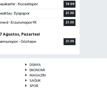
aşakşehir - Kocaelispor
19:00
eşiktaş - Eyüpspor
21:30
med - Erzurumspor FK
21:30
7 Ağustos, Pazartesi
amsunspor - Göztepe
21:30
DÜNYA
EKONOMİ
MAGAZİN
SAĞLIK
SPOR