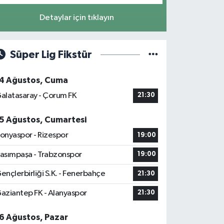
Detaylar için tıklayın
Süper Lig Fikstür
4 Ağustos, Cuma
alatasaray - Çorum FK
21:30
5 Ağustos, Cumartesi
onyaspor - Rizespor
19:00
asımpaşa - Trabzonspor
19:00
ençlerbirliği S.K. - Fenerbahçe
21:30
aziantep FK - Alanyaspor
21:30
6 Ağustos, Pazar