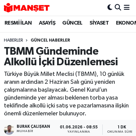
RESMİ İLAN
ASAYİŞ
GÜNCEL
SİYASET
EKONO
Hava Durumu
Trafik Durumu
HABERLER
GÜNCEL HABERLER
TBMM Gündeminde
Süper Lig Puan Durumu ve Fikstür
Alkollü İçki Düzenlemesi
Tüm Manşetler
Türkiye Büyük Millet Meclisi (TBMM), 10 günlük
aranın ardından 2 Haziran Salı günü yeniden
Son Dakika Haberleri
çalışmalarına başlayacak. Genel Kurul’un
gündeminde yer alması beklenen torba yasa
Haber Arşivi
teklifinde alkollü içki satış ve pazarlamasına ilişkin
önemli düzenlemeler bulunuyor.
BURAK ÇALIŞKAN
01.06.2026 - 08:55
1 DK
MUHABIR
YAYINLANMA
OKUNMA SÜRES