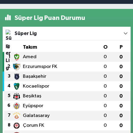
Süper Lig Puan Durumu
Süper Lig
#
Takım
O
P
1
Amed
0
0
2
Erzurumspor FK
0
0
3
Başakşehir
0
0
4
Kocaelispor
0
0
5
Beşiktaş
0
0
6
Eyüpspor
0
0
7
Galatasaray
0
0
8
Çorum FK
0
0