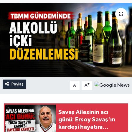
Paylaş
-
+
A
A
Savaş Ailesinin acı
günü: Ersoy Savaş'ın
kardeşi hayatını