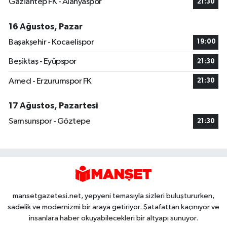
Gaziantep FK - Alanyaspor
21:30
16 Ağustos, Pazar
Başakşehir - Kocaelispor
19:00
Beşiktaş - Eyüpspor
21:30
Amed - Erzurumspor FK
21:30
17 Ağustos, Pazartesi
Samsunspor - Göztepe
21:30
mansetgazetesi.net, yepyeni temasıyla sizleri buluştururken,
sadelik ve modernizmi bir araya getiriyor. Şatafattan kaçınıyor ve
insanlara haber okuyabilecekleri bir altyapı sunuyor.