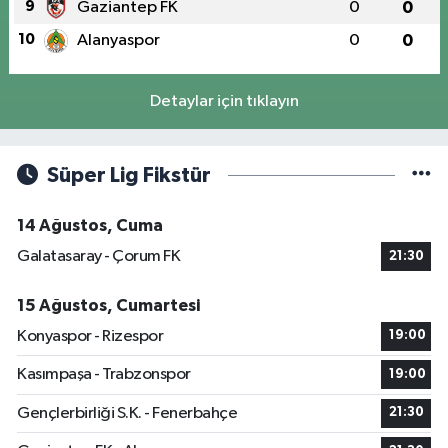
9
Gaziantep FK
0
0
10
Alanyaspor
0
0
Detaylar için tıklayın
Süper Lig Fikstür
14 Ağustos, Cuma
Galatasaray - Çorum FK
21:30
15 Ağustos, Cumartesi
Konyaspor - Rizespor
19:00
Kasımpaşa - Trabzonspor
19:00
Gençlerbirliği S.K. - Fenerbahçe
21:30