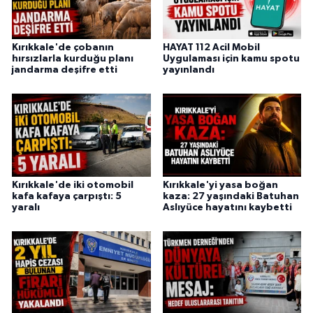
Kırıkkale'de çobanın
HAYAT 112 Acil Mobil
hırsızlarla kurduğu planı
Uygulaması için kamu spotu
jandarma deşifre etti
yayınlandı
Kırıkkale'de iki otomobil
Kırıkkale'yi yasa boğan
kafa kafaya çarpıştı: 5
kaza: 27 yaşındaki Batuhan
yaralı
Aslıyüce hayatını kaybetti