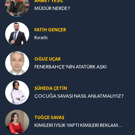
AHMET YEŞİL
MÜDÜR NERDE?
FATIH GENÇER
Kıratlı
OĞUZ UÇAR
FENERBAHÇE’NİN ATATÜRK AŞKI
ŞÜHEDA ÇETİN
ÇOCUĞA SAVAŞI NASIL ANLATMALIYIZ?
TUĞÇE SAVAŞ
KİMİLERİ İYİLİK YAPTI KİMİLERİ REKLAM...