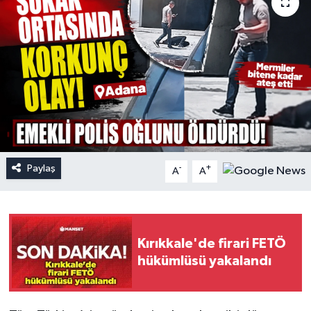
Paylaş
-
+
A
A
Kırıkkale'de firari FETÖ
hükümlüsü yakalandı