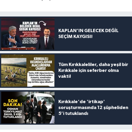
KAPLAN’IN GELECEK DEĞİL
SEÇİM KAYGISI!
Tüm Kırıkkaleliler, daha yeşil bir
Kırıkkale için seferber olma
vakti!
Kırıkkale'de 'irtikap'
soruşturmasında 12 şüpheliden
5’i tutuklandı