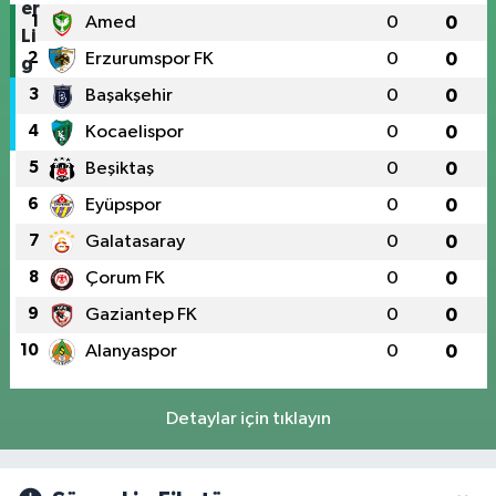
1
Amed
0
0
2
Erzurumspor FK
0
0
3
Başakşehir
0
0
4
Kocaelispor
0
0
5
Beşiktaş
0
0
6
Eyüpspor
0
0
7
Galatasaray
0
0
8
Çorum FK
0
0
9
Gaziantep FK
0
0
10
Alanyaspor
0
0
Detaylar için tıklayın