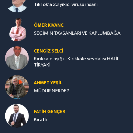
TikTok’a 23 yıkıcı virüsü insanı
ÖMER KIVANÇ
SEÇİMİN TAVŞANLARI VE KAPLUMBAĞA
CENGİZ SELCİ
Kırıkkale aşığı...Kırıkkale sevdalısı HALİL
TİRYAKİ
AHMET YEŞİL
MÜDÜR NERDE?
FATIH GENÇER
Kıratlı