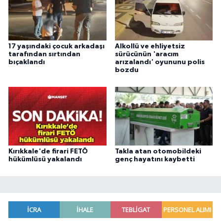
17 yaşındaki çocuk arkadaşı
Alkollü ve ehliyetsiz
tarafından sırtından
sürücünün 'aracım
bıçaklandı
arızalandı' oyununu polis
bozdu
Kırıkkale'de firari FETÖ
Takla atan otomobildeki
hükümlüsü yakalandı
genç hayatını kaybetti