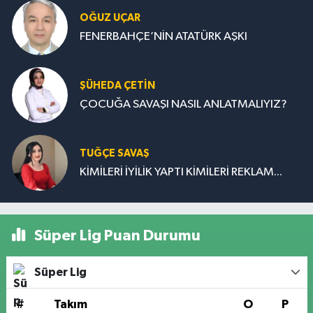
OĞUZ UÇAR
FENERBAHÇE’NİN ATATÜRK AŞKI
ŞÜHEDA ÇETİN
ÇOCUĞA SAVAŞI NASIL ANLATMALIYIZ?
TUĞÇE SAVAŞ
KİMİLERİ İYİLİK YAPTI KİMİLERİ REKLAM...
Süper Lig Puan Durumu
Süper Lig
#
Takım
O
P