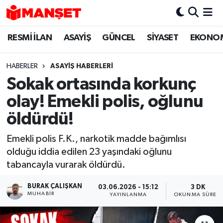
RESMİ İLAN
ASAYİŞ
GÜNCEL
SİYASET
EKONO
Hava Durumu
Trafik Durumu
HABERLER
ASAYİŞ HABERLERİ
Sokak ortasında korkunç
Süper Lig Puan Durumu ve Fikstür
olay! Emekli polis, oğlunu
Tüm Manşetler
öldürdü!
Emekli polis F.K., narkotik madde bağımlısı
Son Dakika Haberleri
olduğu iddia edilen 23 yaşındaki oğlunu
tabancayla vurarak öldürdü.
Haber Arşivi
BURAK ÇALIŞKAN
03.06.2026 - 15:12
3 DK
MUHABIR
YAYINLANMA
OKUNMA SÜRESI