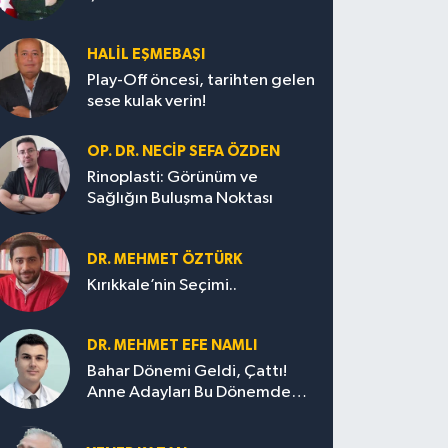
HALIL EŞMEBAŞI
Play-Off öncesi, tarihten gelen
sese kulak verin!
OP. DR. NECIP SEFA ÖZDEN
Rinoplasti: Görünüm ve
Sağlığın Buluşma Noktası
DR. MEHMET ÖZTÜRK
Kırıkkale’nin Seçimi..
DR. MEHMET EFE NAMLI
Bahar Dönemi Geldi, Çattı!
Anne Adayları Bu Dönemde
Nelere Dikkat Etmeli?