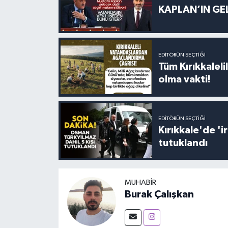
KAPLAN’IN GEL
EDITÖRÜN SEÇTIĞI
Tüm Kırıkkalelil
olma vakti!
EDITÖRÜN SEÇTIĞI
Kırıkkale'de '
tutuklandı
MUHABIR
Burak Çalışkan