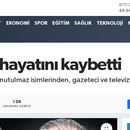
64.9
DOL
47,7
EUR
T
EKONOMİ
SPOR
EĞİTİM
SAĞLIK
TEKNOLOJİ
55,2
STER
64,4
GRAM
6660
BİST
hayatını kaybetti
13.7
 unutulmaz isimlerinden, gazeteci ve tele
1 DK
OKUNMA SÜRESI