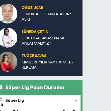
OĞUZ UÇAR
FENERBAHÇE’NİN ATATÜRK
AŞKI
ŞÜHEDA ÇETİN
ÇOCUĞA SAVAŞI NASIL
ANLATMALIYIZ?
TUĞÇE SAVAŞ
KİMİLERİ İYİLİK YAPTI KİMİLERİ
REKLAM...
Süper Lig Puan Durumu
Süper Lig