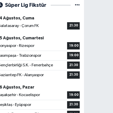
Süper Lig Fikstür
4 Ağustos, Cuma
alatasaray - Çorum FK
21:30
5 Ağustos, Cumartesi
onyaspor - Rizespor
19:00
asımpaşa - Trabzonspor
19:00
ençlerbirliği S.K. - Fenerbahçe
21:30
aziantep FK - Alanyaspor
21:30
6 Ağustos, Pazar
aşakşehir - Kocaelispor
19:00
eşiktaş - Eyüpspor
21:30