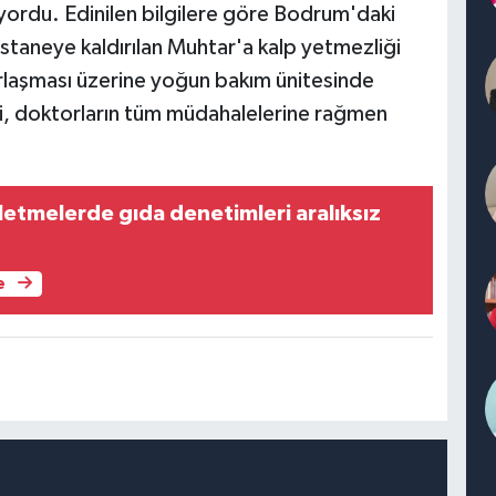
üyordu. Edinilen bilgilere göre Bodrum'daki
staneye kaldırılan Muhtar'a kalp yetmezliği
rlaşması üzerine yoğun bakım ünitesinde
ci, doktorların tüm müdahalelerine rağmen
şletmelerde gıda denetimleri aralıksız
e