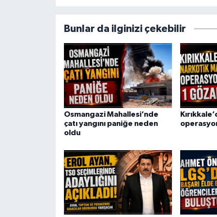
Bunlar da ilginizi çekebilir
Osmangazi Mahallesi’nde
Kırıkkale
çatı yangını paniğe neden
operasyon
oldu