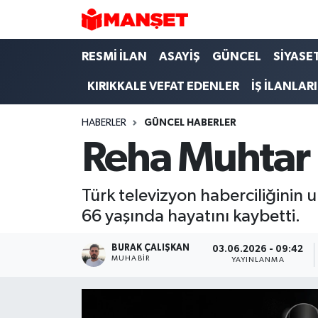
Hava Durumu
RESMİ İLAN
ASAYİŞ
GÜNCEL
SİYASE
KIRIKKALE VEFAT EDENLER
İŞ İLANLARI
Trafik Durumu
HABERLER
GÜNCEL HABERLER
Süper Lig Puan Durumu ve Fikstür
Reha Muhtar 
Tüm Manşetler
Türk televizyon haberciliğinin
Son Dakika Haberleri
66 yaşında hayatını kaybetti.
Haber Arşivi
BURAK ÇALIŞKAN
03.06.2026 - 09:42
MUHABIR
YAYINLANMA