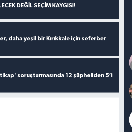
ECEK DEĞİL SEÇİM KAYGISI!
er, daha yeşil bir Kırıkkale için seferber
irtikap' soruşturmasında 12 şüpheliden 5’i