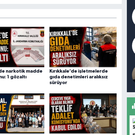
’de narkotik madde
Kırıkkale’de işletmelerde
u: 1 gözaltı
gıda denetimleri aralıksız
sürüyor