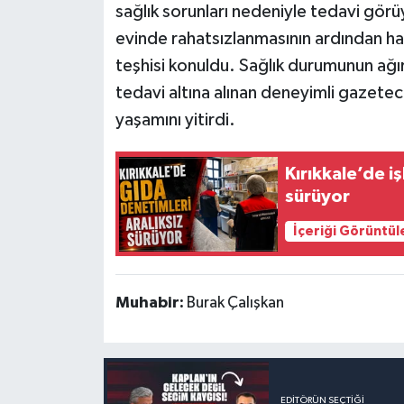
sağlık sorunları nedeniyle tedavi gör
evinde rahatsızlanmasının ardından ha
teşhisi konuldu. Sağlık durumunun ağı
tedavi altına alınan deneyimli gazete
yaşamını yitirdi.
Kırıkkale’de i
sürüyor
İçeriği Görüntül
Muhabir:
Burak Çalışkan
EDITÖRÜN SEÇTIĞI