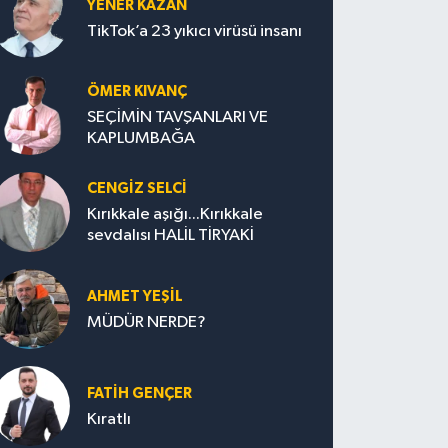
YENER KAZAN
TikTok’a 23 yıkıcı virüsü insanı
ÖMER KIVANÇ
SEÇİMİN TAVŞANLARI VE
KAPLUMBAĞA
CENGİZ SELCİ
Kırıkkale aşığı...Kırıkkale
sevdalısı HALİL TİRYAKİ
AHMET YEŞİL
MÜDÜR NERDE?
FATIH GENÇER
Kıratlı