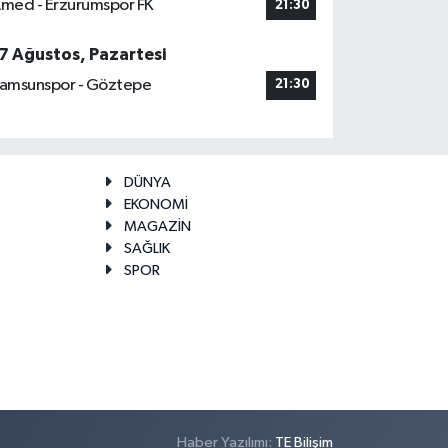
med - Erzurumspor FK
21:30
7 Ağustos, Pazartesi
amsunspor - Göztepe
21:30
DÜNYA
EKONOMİ
MAGAZİN
SAĞLIK
SPOR
Haber Yazılımı:
TE Bilişim