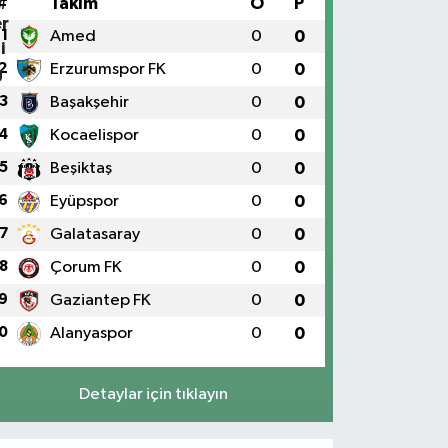
#
Takım
O
P
1
Amed
0
0
2
Erzurumspor FK
0
0
3
Başakşehir
0
0
4
Kocaelispor
0
0
5
Beşiktaş
0
0
6
Eyüpspor
0
0
7
Galatasaray
0
0
8
Çorum FK
0
0
9
Gaziantep FK
0
0
0
Alanyaspor
0
0
Detaylar için tıklayın