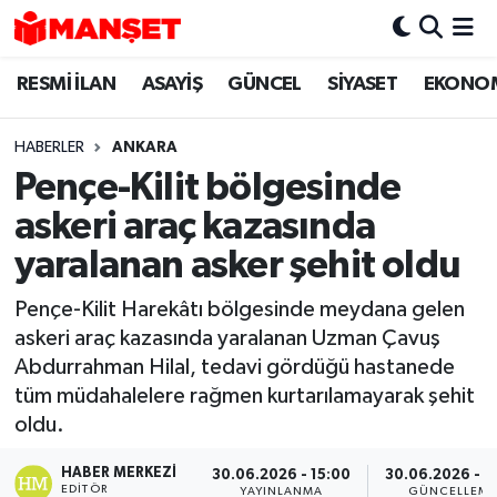
RESMİ İLAN
ASAYİŞ
GÜNCEL
SİYASET
EKONO
Hava Durumu
Trafik Durumu
HABERLER
ANKARA
Pençe-Kilit bölgesinde
Süper Lig Puan Durumu ve Fikstür
askeri araç kazasında
Tüm Manşetler
yaralanan asker şehit oldu
Pençe-Kilit Harekâtı bölgesinde meydana gelen
Son Dakika Haberleri
askeri araç kazasında yaralanan Uzman Çavuş
Abdurrahman Hilal, tedavi gördüğü hastanede
Haber Arşivi
tüm müdahalelere rağmen kurtarılamayarak şehit
oldu.
HABER MERKEZI
30.06.2026 - 15:00
30.06.2026 - 1
EDITÖR
YAYINLANMA
GÜNCELLEM