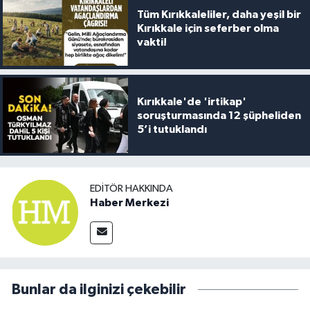
Tüm Kırıkkaleliler, daha yeşil bir
Kırıkkale için seferber olma
vakti!
Kırıkkale'de 'irtikap'
soruşturmasında 12 şüpheliden
5’i tutuklandı
EDITÖR HAKKINDA
Haber Merkezi
Bunlar da ilginizi çekebilir