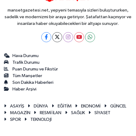
mansetgazetesi.net, yepyeni temasıyla sizleri buluştururken,
sadelik ve modernizmi bir araya getiriyor. Şatafattan kaçınıyor ve
insanlara haber okuyabilecekleri bir altyapı sunuyor.
Hava Durumu
Trafik Durumu
Puan Durumu ve Fikstür
Tüm Manşetler
Son Dakika Haberleri
Haber Arşivi
ASAYİŞ
DÜNYA
EĞİTİM
EKONOMİ
GÜNCEL
MAGAZİN
RESMİ İLAN
SAĞLIK
SİYASET
SPOR
TEKNOLOJİ