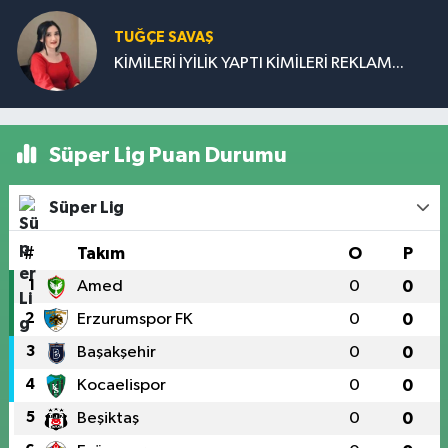
TUĞÇE SAVAŞ
KİMİLERİ İYİLİK YAPTI KİMİLERİ REKLAM...
Süper Lig Puan Durumu
Süper Lig
#
Takım
O
P
1
Amed
0
0
2
Erzurumspor FK
0
0
3
Başakşehir
0
0
4
Kocaelispor
0
0
5
Beşiktaş
0
0