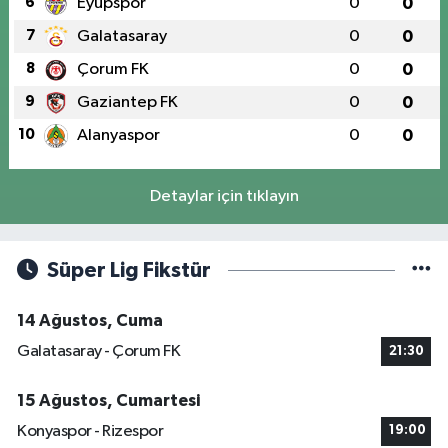
6
Eyüpspor
0
0
7
Galatasaray
0
0
8
Çorum FK
0
0
9
Gaziantep FK
0
0
10
Alanyaspor
0
0
Detaylar için tıklayın
Süper Lig Fikstür
14 Ağustos, Cuma
Galatasaray - Çorum FK
21:30
15 Ağustos, Cumartesi
Konyaspor - Rizespor
19:00