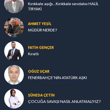
Kırıkkale aşığı...Kırıkkale sevdalısı HALİL
TİRYAKİ
AHMET YEŞİL
MÜDÜR NERDE?
FATIH GENÇER
Kıratlı
OĞUZ UÇAR
FENERBAHÇE’NİN ATATÜRK AŞKI
ŞÜHEDA ÇETİN
ÇOCUĞA SAVAŞI NASIL ANLATMALIYIZ?