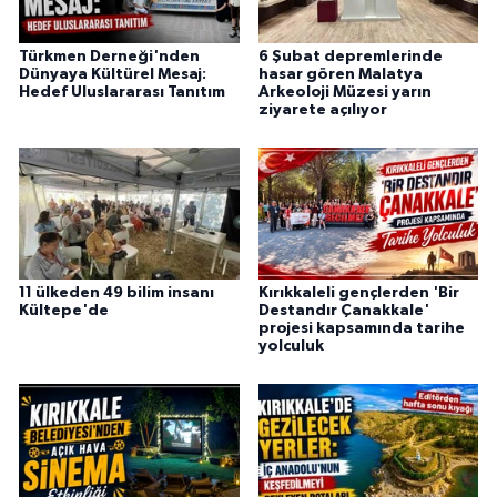
Türkmen Derneği'nden
6 Şubat depremlerinde
Dünyaya Kültürel Mesaj:
hasar gören Malatya
Hedef Uluslararası Tanıtım
Arkeoloji Müzesi yarın
ziyarete açılıyor
11 ülkeden 49 bilim insanı
Kırıkkaleli gençlerden 'Bir
Kültepe'de
Destandır Çanakkale'
projesi kapsamında tarihe
yolculuk