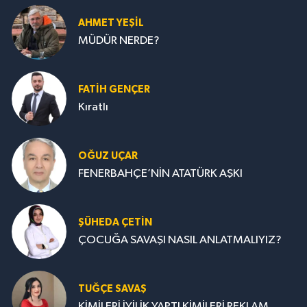
AHMET YEŞİL
MÜDÜR NERDE?
FATIH GENÇER
Kıratlı
OĞUZ UÇAR
FENERBAHÇE’NİN ATATÜRK AŞKI
ŞÜHEDA ÇETİN
ÇOCUĞA SAVAŞI NASIL ANLATMALIYIZ?
TUĞÇE SAVAŞ
KİMİLERİ İYİLİK YAPTI KİMİLERİ REKLAM...