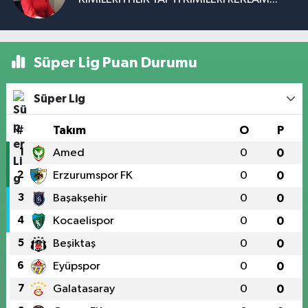
Süper Lig Puan Durumu
Süper Lig
#
Takım
O
P
1
Amed
0
0
2
Erzurumspor FK
0
0
3
Başakşehir
0
0
4
Kocaelispor
0
0
5
Beşiktaş
0
0
6
Eyüpspor
0
0
7
Galatasaray
0
0