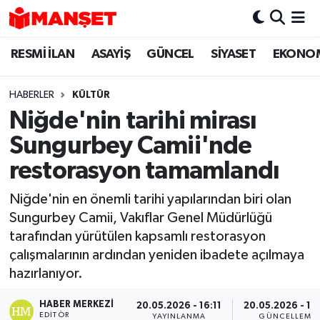
RESMİ İLAN
ASAYİŞ
GÜNCEL
SİYASET
EKONO
Hava Durumu
Trafik Durumu
HABERLER
KÜLTÜR
Niğde'nin tarihi mirası
Süper Lig Puan Durumu ve Fikstür
Sungurbey Camii'nde
Tüm Manşetler
restorasyon tamamlandı
Niğde'nin en önemli tarihi yapılarından biri olan
Son Dakika Haberleri
Sungurbey Camii, Vakıflar Genel Müdürlüğü
tarafından yürütülen kapsamlı restorasyon
Haber Arşivi
çalışmalarının ardından yeniden ibadete açılmaya
hazırlanıyor.
HABER MERKEZI
20.05.2026 - 16:11
20.05.2026 - 17
EDITÖR
YAYINLANMA
GÜNCELLEME