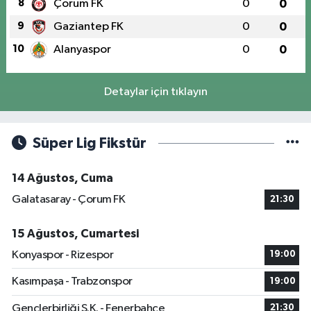
8
Çorum FK
0
0
9
Gaziantep FK
0
0
10
Alanyaspor
0
0
Detaylar için tıklayın
Süper Lig Fikstür
14 Ağustos, Cuma
Galatasaray - Çorum FK
21:30
15 Ağustos, Cumartesi
Konyaspor - Rizespor
19:00
Kasımpaşa - Trabzonspor
19:00
Gençlerbirliği S.K. - Fenerbahçe
21:30