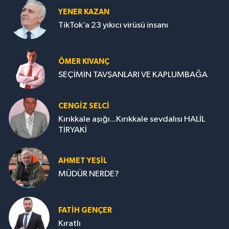
YENER KAZAN
TikTok’a 23 yıkıcı virüsü insanı
ÖMER KIVANÇ
SEÇİMİN TAVŞANLARI VE KAPLUMBAĞA
CENGİZ SELCİ
Kırıkkale aşığı...Kırıkkale sevdalısı HALİL
TİRYAKİ
AHMET YEŞİL
MÜDÜR NERDE?
FATIH GENÇER
Kıratlı