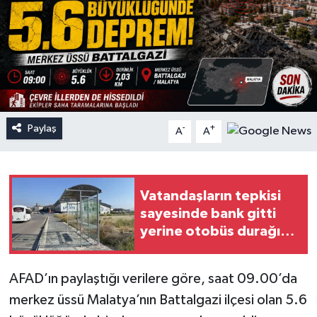
Paylaş
-
+
A
A
Vatandaşların tepkisi
sayesinde bank gitti
yerine otobüs durağı
geldi
AFAD’ın paylaştığı verilere göre, saat 09.00’da
merkez üssü Malatya’nın Battalgazi ilçesi olan 5.6