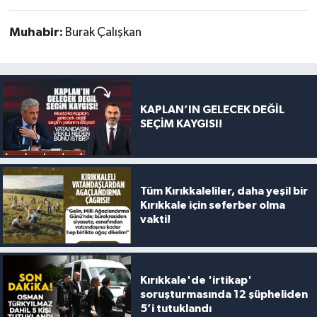
Muhabir:
Burak Çalışkan
KAPLAN’IN GELECEK DEĞİL
SEÇİM KAYGISI!
Tüm Kırıkkaleliler, daha yeşil bir
Kırıkkale için seferber olma
vakti!
Kırıkkale'de 'irtikap'
soruşturmasında 12 şüpheliden
5’i tutuklandı