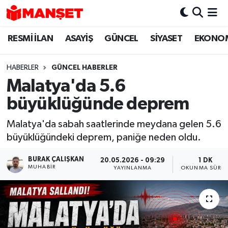
RESMİ İLAN
ASAYİŞ
GÜNCEL
SİYASET
EKONO
Hava Durumu
Trafik Durumu
HABERLER
GÜNCEL HABERLER
Malatya'da 5.6
Süper Lig Puan Durumu ve Fikstür
büyüklüğünde deprem
Tüm Manşetler
Malatya'da sabah saatlerinde meydana gelen 5.6
büyüklüğündeki deprem, paniğe neden oldu.
Son Dakika Haberleri
BURAK ÇALIŞKAN
20.05.2026 - 09:29
1 DK
Haber Arşivi
MUHABIR
YAYINLANMA
OKUNMA SÜRES