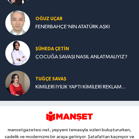
OĞUZ UÇAR
FENERBAHÇE’NİN ATATÜRK AŞKI
ŞÜHEDA ÇETİN
ÇOCUĞA SAVAŞI NASIL ANLATMALIYIZ?
TUĞÇE SAVAŞ
KİMİLERİ İYİLİK YAPTI KİMİLERİ REKLAM...
mansetgazetesi.net, yepyeni temasıyla sizleri buluştururken,
sadelik ve modernizmi bir araya getiriyor. Şatafattan kaçınıyor ve