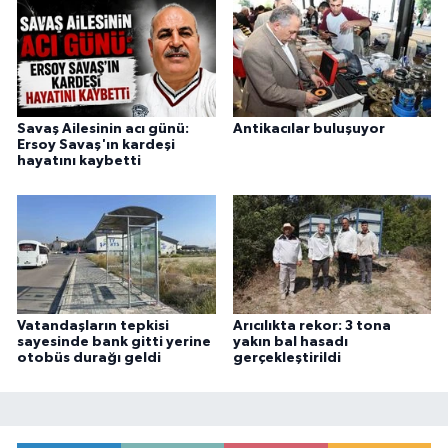
Savaş Ailesinin acı günü:
Antikacılar buluşuyor
Ersoy Savaş'ın kardeşi
hayatını kaybetti
Vatandaşların tepkisi
Arıcılıkta rekor: 3 tona
sayesinde bank gitti yerine
yakın bal hasadı
otobüs durağı geldi
gerçekleştirildi