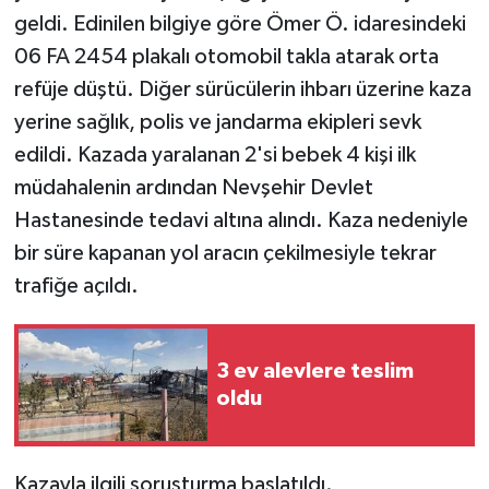
geldi. Edinilen bilgiye göre Ömer Ö. idaresindeki
06 FA 2454 plakalı otomobil takla atarak orta
refüje düştü. Diğer sürücülerin ihbarı üzerine kaza
yerine sağlık, polis ve jandarma ekipleri sevk
edildi. Kazada yaralanan 2'si bebek 4 kişi ilk
müdahalenin ardından Nevşehir Devlet
Hastanesinde tedavi altına alındı. Kaza nedeniyle
bir süre kapanan yol aracın çekilmesiyle tekrar
trafiğe açıldı.
3 ev alevlere teslim
oldu
Kazayla ilgili soruşturma başlatıldı.