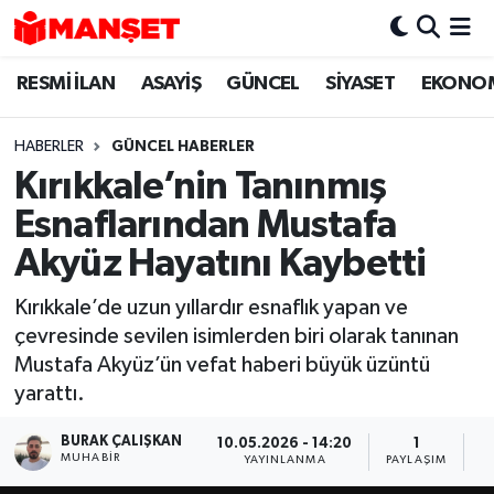
RESMİ İLAN
ASAYİŞ
GÜNCEL
SİYASET
EKONO
Hava Durumu
Trafik Durumu
HABERLER
GÜNCEL HABERLER
Kırıkkale’nin Tanınmış
Süper Lig Puan Durumu ve Fikstür
Esnaflarından Mustafa
Tüm Manşetler
Akyüz Hayatını Kaybetti
Kırıkkale’de uzun yıllardır esnaflık yapan ve
Son Dakika Haberleri
çevresinde sevilen isimlerden biri olarak tanınan
Mustafa Akyüz’ün vefat haberi büyük üzüntü
Haber Arşivi
yarattı.
BURAK ÇALIŞKAN
10.05.2026 - 14:20
1
MUHABIR
YAYINLANMA
PAYLAŞIM
O