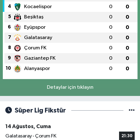
4
Kocaelispor
0
0
5
Beşiktaş
0
0
6
Eyüpspor
0
0
7
Galatasaray
0
0
8
Çorum FK
0
0
9
Gaziantep FK
0
0
10
Alanyaspor
0
0
Detaylar için tıklayın
Süper Lig Fikstür
14 Ağustos, Cuma
Galatasaray - Çorum FK
21:30