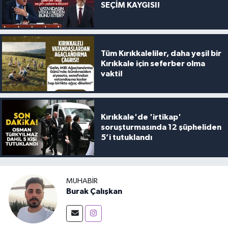
SEÇİM KAYGISI!
Tüm Kırıkkaleliler, daha yeşil bir
Kırıkkale için seferber olma
vakti!
Kırıkkale'de 'irtikap'
soruşturmasında 12 şüpheliden
5’i tutuklandı
MUHABIR
Burak Çalışkan