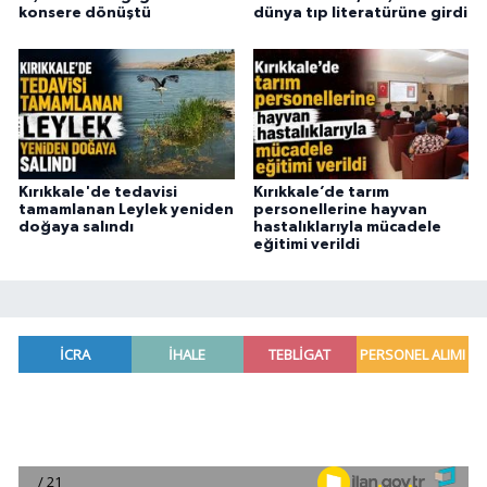
konsere dönüştü
dünya tıp literatürüne girdi
Kırıkkale'de tedavisi
Kırıkkale’de tarım
tamamlanan Leylek yeniden
personellerine hayvan
doğaya salındı
hastalıklarıyla mücadele
eğitimi verildi