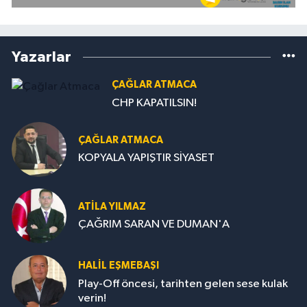
Yazarlar
ÇAĞLAR ATMACA
CHP KAPATILSIN!
ÇAĞLAR ATMACA
KOPYALA YAPIŞTIR SİYASET
ATILA YILMAZ
ÇAĞRIM SARAN VE DUMAN'A
HALIL EŞMEBAŞI
Play-Off öncesi, tarihten gelen sese kulak
verin!