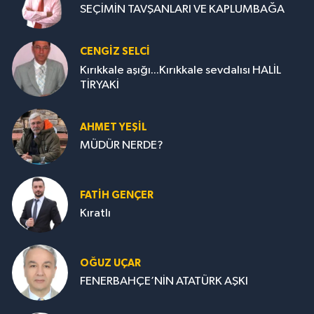
SEÇİMİN TAVŞANLARI VE KAPLUMBAĞA
CENGİZ SELCİ
Kırıkkale aşığı...Kırıkkale sevdalısı HALİL
TİRYAKİ
AHMET YEŞİL
MÜDÜR NERDE?
FATIH GENÇER
Kıratlı
OĞUZ UÇAR
FENERBAHÇE’NİN ATATÜRK AŞKI