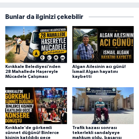
Bunlar da ilginizi çekebilir
Kırıkkale Belediyesi’nden
Algan Ailesinin acı günü!
28 Mahallede Haşereyle
İsmail Algan hayatını
Mücadele Çalışması
kaybetti
Kırıkkale’de görkemli
Trafik kazası sonrası
sünnet düğünü! Binlerce
tekerlekli sandalyeye
kişinin katıldığı gece
mahkum oldu, başarısı