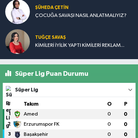
ŞÜHEDA ÇETİN
ÇOCUĞA SAVAŞI NASIL ANLATMALIYIZ?
TUĞÇE SAVAŞ
KİMİLERİ İYİLİK YAPTI KİMİLERİ REKLAM...
Süper Lig Puan Durumu
Süper Lig
#
Takım
O
P
1
Amed
0
0
2
Erzurumspor FK
0
0
3
Başakşehir
0
0