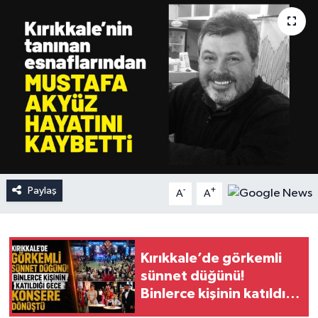
Paylaş
-
+
A
A
Kırıkkale’de görkemli
sünnet düğünü!
Binlerce kişinin katıldığı
gece konsere dönüştü