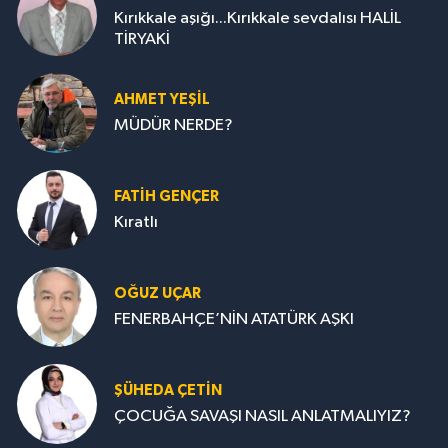
Kırıkkale aşığı...Kırıkkale sevdalısı HALİL
TİRYAKİ
AHMET YEŞİL
MÜDÜR NERDE?
FATIH GENÇER
Kıratlı
OĞUZ UÇAR
FENERBAHÇE’NİN ATATÜRK AŞKI
ŞÜHEDA ÇETİN
ÇOCUĞA SAVAŞI NASIL ANLATMALIYIZ?