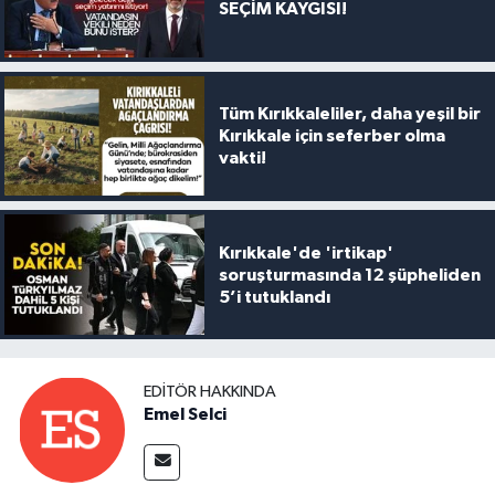
SEÇİM KAYGISI!
Tüm Kırıkkaleliler, daha yeşil bir
Kırıkkale için seferber olma
vakti!
Kırıkkale'de 'irtikap'
soruşturmasında 12 şüpheliden
5’i tutuklandı
EDITÖR HAKKINDA
Emel Selci