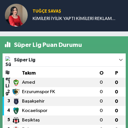
TUĞÇE SAVAŞ
KİMİLERİ İYİLİK YAPTI KİMİLERİ REKLAM...
Süper Lig Puan Durumu
Süper Lig
#
Takım
O
P
1
Amed
0
0
2
Erzurumspor FK
0
0
3
Başakşehir
0
0
4
Kocaelispor
0
0
5
Beşiktaş
0
0