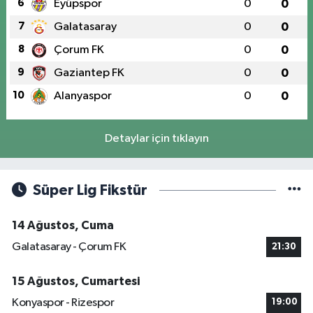
6
Eyüpspor
0
0
7
Galatasaray
0
0
8
Çorum FK
0
0
9
Gaziantep FK
0
0
10
Alanyaspor
0
0
Detaylar için tıklayın
Süper Lig Fikstür
14 Ağustos, Cuma
Galatasaray - Çorum FK
21:30
15 Ağustos, Cumartesi
Konyaspor - Rizespor
19:00