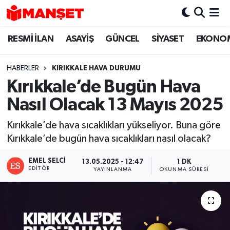
RESMİ İLAN
ASAYİŞ
GÜNCEL
SİYASET
EKONO
Hava Durumu
Trafik Durumu
HABERLER
KIRIKKALE HAVA DURUMU
Kırıkkale’de Bugün Hava
Süper Lig Puan Durumu ve Fikstür
Nasıl Olacak 13 Mayıs 2025
Tüm Manşetler
Kırıkkale’de hava sıcaklıkları yükseliyor. Buna göre
Kırıkkale’de bugün hava sıcaklıkları nasıl olacak?
Son Dakika Haberleri
EMEL SELCI
13.05.2025 - 12:47
1 DK
Haber Arşivi
EDITÖR
YAYINLANMA
OKUNMA SÜRESI