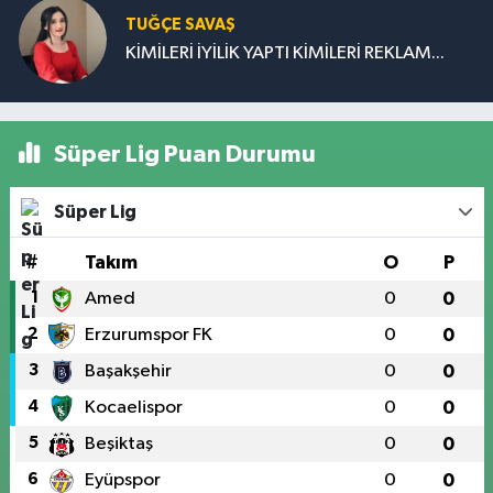
TUĞÇE SAVAŞ
KİMİLERİ İYİLİK YAPTI KİMİLERİ REKLAM...
Süper Lig Puan Durumu
Süper Lig
#
Takım
O
P
1
Amed
0
0
2
Erzurumspor FK
0
0
3
Başakşehir
0
0
4
Kocaelispor
0
0
5
Beşiktaş
0
0
6
Eyüpspor
0
0