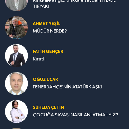
Kırıkkale aşığı...Kırıkkale sevdalısı HALİL
TİRYAKİ
AHMET YEŞİL
MÜDÜR NERDE?
FATIH GENÇER
Kıratlı
OĞUZ UÇAR
FENERBAHÇE’NİN ATATÜRK AŞKI
ŞÜHEDA ÇETİN
ÇOCUĞA SAVAŞI NASIL ANLATMALIYIZ?