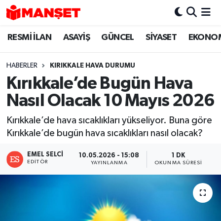
RESMİ İLAN
ASAYİŞ
GÜNCEL
SİYASET
EKONO
Hava Durumu
Trafik Durumu
HABERLER
KIRIKKALE HAVA DURUMU
Kırıkkale’de Bugün Hava
Süper Lig Puan Durumu ve Fikstür
Nasıl Olacak 10 Mayıs 2026
Tüm Manşetler
Kırıkkale’de hava sıcaklıkları yükseliyor. Buna göre
Kırıkkale’de bugün hava sıcaklıkları nasıl olacak?
Son Dakika Haberleri
EMEL SELCI
10.05.2026 - 15:08
1 DK
Haber Arşivi
EDITÖR
YAYINLANMA
OKUNMA SÜRESI