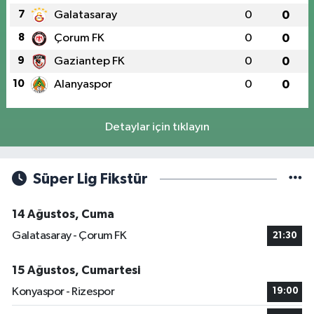
7
Galatasaray
0
0
8
Çorum FK
0
0
9
Gaziantep FK
0
0
10
Alanyaspor
0
0
Detaylar için tıklayın
Süper Lig Fikstür
14 Ağustos, Cuma
Galatasaray - Çorum FK
21:30
15 Ağustos, Cumartesi
Konyaspor - Rizespor
19:00