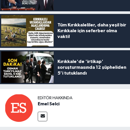
Tüm Kırıkkaleliler, daha yeşil bir
Kırıkkale için seferber olma
vakti!
Kırıkkale'de 'irtikap'
soruşturmasında 12 şüpheliden
5’i tutuklandı
EDITÖR HAKKINDA
Emel Selci