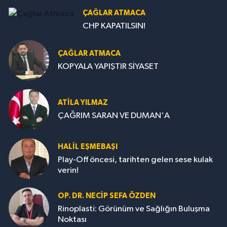
ÇAĞLAR ATMACA
CHP KAPATILSIN!
ÇAĞLAR ATMACA
KOPYALA YAPIŞTIR SİYASET
ATILA YILMAZ
ÇAĞRIM SARAN VE DUMAN'A
HALIL EŞMEBAŞI
Play-Off öncesi, tarihten gelen sese kulak
verin!
OP. DR. NECIP SEFA ÖZDEN
Rinoplasti: Görünüm ve Sağlığın Buluşma
Noktası