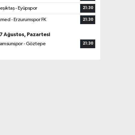
eşiktaş - Eyüpspor
21:30
med - Erzurumspor FK
21:30
7 Ağustos, Pazartesi
amsunspor - Göztepe
21:30