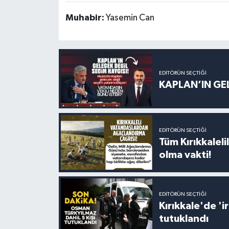
Muhabir:
Yasemin Can
EDITÖRÜN SEÇTIĞI
KAPLAN’IN GEL
EDITÖRÜN SEÇTIĞI
Tüm Kırıkkalelil
olma vakti!
EDITÖRÜN SEÇTIĞI
Kırıkkale'de '
tutuklandı