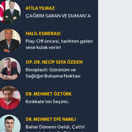
ATILA YILMAZ
ÇAĞRIM SARAN VE DUMAN'A
HALIL EŞMEBAŞI
Play-Off öncesi, tarihten gelen
sese kulak verin!
OP. DR. NECIP SEFA ÖZDEN
Rinoplasti: Görünüm ve
Sağlığın Buluşma Noktası
DR. MEHMET ÖZTÜRK
Kırıkkale’nin Seçimi..
DR. MEHMET EFE NAMLI
Bahar Dönemi Geldi, Çattı!