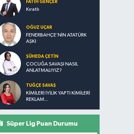
FATIH GENÇER
Kıratlı
OĞUZ UÇAR
FENERBAHÇE’NİN ATATÜRK
AŞKI
ŞÜHEDA ÇETİN
ÇOCUĞA SAVAŞI NASIL
ANLATMALIYIZ?
TUĞÇE SAVAŞ
KİMİLERİ İYİLİK YAPTI KİMİLERİ
REKLAM...
Süper Lig Puan Durumu