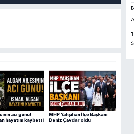
B
A
1
S
sinin acı günü!
MHP Yahşihan İlçe Başkanı
an hayatını kaybetti
Deniz Çavdar oldu