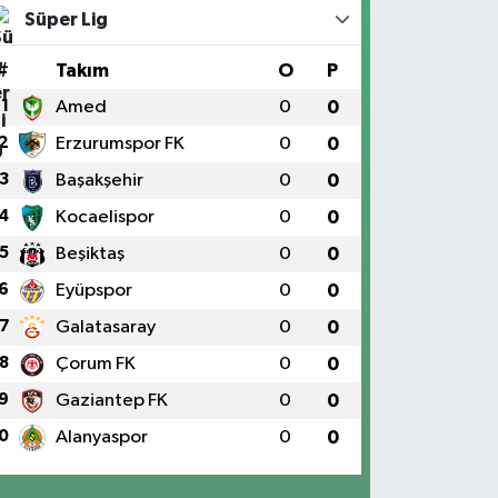
Süper Lig
#
Takım
O
P
1
Amed
0
0
2
Erzurumspor FK
0
0
3
Başakşehir
0
0
4
Kocaelispor
0
0
5
Beşiktaş
0
0
6
Eyüpspor
0
0
7
Galatasaray
0
0
8
Çorum FK
0
0
9
Gaziantep FK
0
0
0
Alanyaspor
0
0