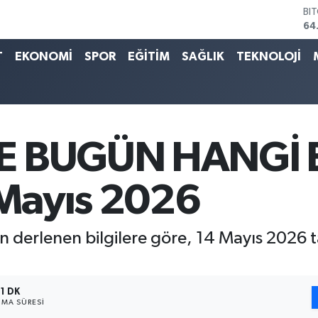
BI
64
DO
47
T
EKONOMİ
SPOR
EĞİTİM
SAĞLIK
TEKNOLOJİ
EU
55
ST
64
GR
65
DE BUGÜN HANGİ
Bİ
13
Mayıs 2026
 derlenen bilgilere göre, 14 Mayıs 2026 t
1 DK
MA SÜRESI