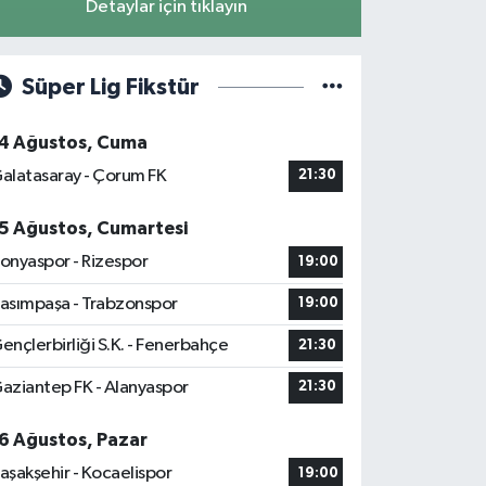
Detaylar için tıklayın
Süper Lig Fikstür
4 Ağustos, Cuma
alatasaray - Çorum FK
21:30
5 Ağustos, Cumartesi
onyaspor - Rizespor
19:00
asımpaşa - Trabzonspor
19:00
ençlerbirliği S.K. - Fenerbahçe
21:30
aziantep FK - Alanyaspor
21:30
6 Ağustos, Pazar
aşakşehir - Kocaelispor
19:00