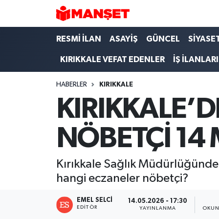
Hava Durumu
RESMİ İLAN
ASAYİŞ
GÜNCEL
SİYASE
KIRIKKALE VEFAT EDENLER
İŞ İLANLARI
Trafik Durumu
HABERLER
KIRIKKALE
Süper Lig Puan Durumu ve Fikstür
KIRIKKALE’
Tüm Manşetler
NÖBETÇİ 14 
Son Dakika Haberleri
Haber Arşivi
Kırıkkale Sağlık Müdürlüğünden
hangi eczaneler nöbetçi?
EMEL SELCI
14.05.2026 - 17:30
EDITÖR
YAYINLANMA
OKUN