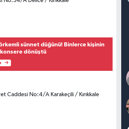
 No:34/A Delice / Kırıkkale
örkemli sünnet düğünü! Binlerce kişinin
e konsere dönüştü
e
et Caddesi No:4/A Karakeçili / Kırıkkale