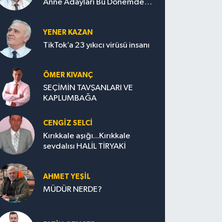
Anne Adayları Bu Dönemde
Nelere Dikkat Etmeli?
YENER KAZAN
TikTok’a 23 yıkıcı virüsü insanı
ÖMER KIVANÇ
SEÇİMİN TAVŞANLARI VE
KAPLUMBAĞA
CENGİZ SELCİ
Kırıkkale aşığı...Kırıkkale
sevdalısı HALİL TİRYAKİ
AHMET YEŞİL
MÜDÜR NERDE?