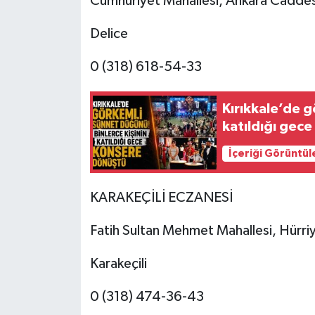
Cumhuriyet Mahallesi, Ankara Caddesi
Delice
0 (318) 618-54-33
Kırıkkale’de g
katıldığı gec
İçeriği Görüntül
KARAKEÇİLİ ECZANESİ
Fatih Sultan Mehmet Mahallesi, Hürriy
Karakeçili
0 (318) 474-36-43