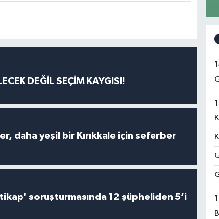
1
G
ECEK DEĞİL SEÇİM KAYGISI!
1
K
er, daha yeşil bir Kırıkkale için seferber
K
G
G
irtikap' soruşturmasında 12 şüpheliden 5’i
1
B