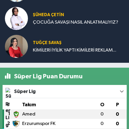
ŞÜHEDA ÇETİN
ÇOCUĞA SAVAŞI NASIL ANLATMALIYIZ?
TUĞÇE SAVAŞ
KİMİLERİ İYİLİK YAPTI KİMİLERİ REKLAM...
Süper Lig Puan Durumu
Süper Lig
#
Takım
O
P
1
Amed
0
0
2
Erzurumspor FK
0
0