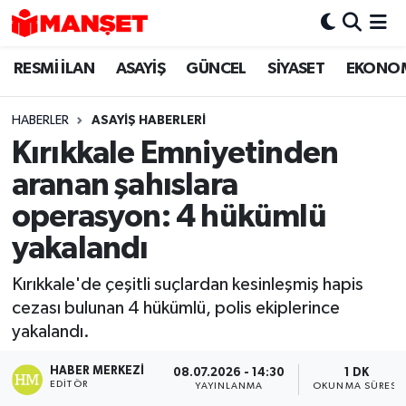
RESMİ İLAN
ASAYİŞ
GÜNCEL
SİYASET
EKONO
Hava Durumu
Trafik Durumu
HABERLER
ASAYİŞ HABERLERİ
Kırıkkale Emniyetinden
Süper Lig Puan Durumu ve Fikstür
aranan şahıslara
Tüm Manşetler
operasyon: 4 hükümlü
yakalandı
Son Dakika Haberleri
Kırıkkale'de çeşitli suçlardan kesinleşmiş hapis
Haber Arşivi
cezası bulunan 4 hükümlü, polis ekiplerince
yakalandı.
HABER MERKEZI
08.07.2026 - 14:30
1 DK
EDITÖR
YAYINLANMA
OKUNMA SÜRESI