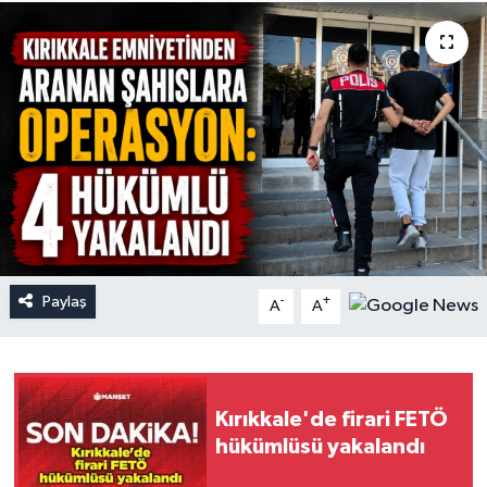
Paylaş
-
+
A
A
Kırıkkale'de firari FETÖ
hükümlüsü yakalandı