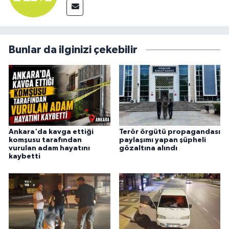
Bunlar da ilginizi çekebilir
Ankara'da kavga ettiği
Terör örgütü propagandası
komşusu tarafından
paylaşımı yapan şüpheli
vurulan adam hayatını
gözaltına alındı
kaybetti