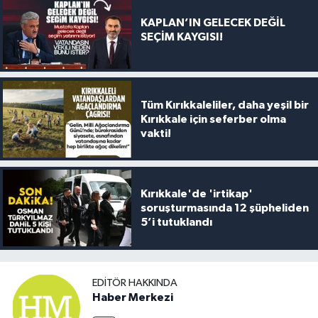
KAPLAN’IN GELECEK DEĞİL
SEÇİM KAYGISI!
Tüm Kırıkkaleliler, daha yeşil bir
Kırıkkale için seferber olma
vakti!
Kırıkkale'de 'irtikap'
soruşturmasında 12 şüpheliden
5’i tutuklandı
EDITÖR HAKKINDA
Haber Merkezi