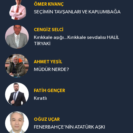
ÖMER KIVANÇ
SEÇİMİN TAVŞANLARI VE KAPLUMBAĞA
CENGİZ SELCİ
Kırıkkale aşığı...Kırıkkale sevdalısı HALİL
TİRYAKİ
AHMET YEŞİL
MÜDÜR NERDE?
FATIH GENÇER
Kıratlı
OĞUZ UÇAR
FENERBAHÇE’NİN ATATÜRK AŞKI