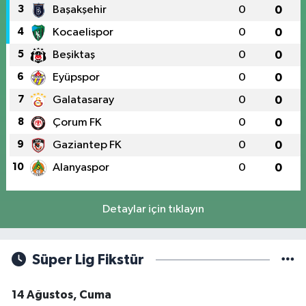
3
Başakşehir
0
0
4
Kocaelispor
0
0
5
Beşiktaş
0
0
6
Eyüpspor
0
0
7
Galatasaray
0
0
8
Çorum FK
0
0
9
Gaziantep FK
0
0
10
Alanyaspor
0
0
Detaylar için tıklayın
Süper Lig Fikstür
14 Ağustos, Cuma