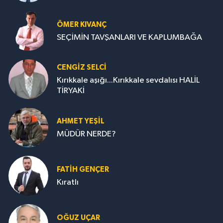
ÖMER KIVANÇ
SEÇİMİN TAVŞANLARI VE KAPLUMBAĞA
CENGİZ SELCİ
Kırıkkale aşığı...Kırıkkale sevdalısı HALİL
TİRYAKİ
AHMET YEŞİL
MÜDÜR NERDE?
FATIH GENÇER
Kıratlı
OĞUZ UÇAR