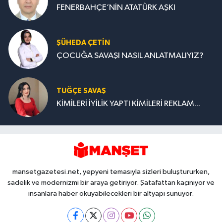
FENERBAHÇE’NİN ATATÜRK AŞKI
ŞÜHEDA ÇETİN
ÇOCUĞA SAVAŞI NASIL ANLATMALIYIZ?
TUĞÇE SAVAŞ
KİMİLERİ İYİLİK YAPTI KİMİLERİ REKLAM...
mansetgazetesi.net, yepyeni temasıyla sizleri buluştururken,
sadelik ve modernizmi bir araya getiriyor. Şatafattan kaçınıyor ve
insanlara haber okuyabilecekleri bir altyapı sunuyor.