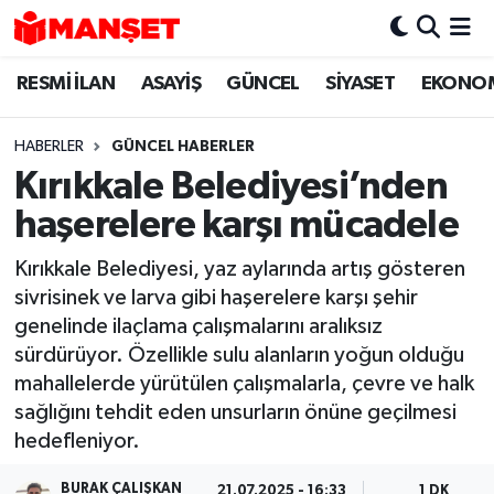
RESMİ İLAN
ASAYİŞ
GÜNCEL
SİYASET
EKONO
Hava Durumu
Trafik Durumu
HABERLER
GÜNCEL HABERLER
Kırıkkale Belediyesi’nden
Süper Lig Puan Durumu ve Fikstür
haşerelere karşı mücadele
Tüm Manşetler
Kırıkkale Belediyesi, yaz aylarında artış gösteren
sivrisinek ve larva gibi haşerelere karşı şehir
Son Dakika Haberleri
genelinde ilaçlama çalışmalarını aralıksız
sürdürüyor. Özellikle sulu alanların yoğun olduğu
Haber Arşivi
mahallelerde yürütülen çalışmalarla, çevre ve halk
sağlığını tehdit eden unsurların önüne geçilmesi
hedefleniyor.
BURAK ÇALIŞKAN
21.07.2025 - 16:33
1 DK