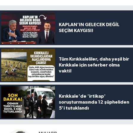
KAPLAN’IN GELECEK DEĞİL
SEÇİM KAYGISI!
Tüm Kırıkkaleliler, daha yeşil bir
Kırıkkale için seferber olma
vakti!
Kırıkkale'de 'irtikap'
soruşturmasında 12 şüpheliden
5’i tutuklandı