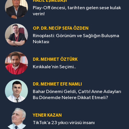
HALIL EŞMEBAŞI
Play-Off öncesi, tarihten gelen sese kulak
verin!
OP. DR. NECIP SEFA ÖZDEN
Rinoplasti: Görünüm ve Sağlığın Buluşma
Noktası
DR. MEHMET ÖZTÜRK
Kırıkkale’nin Seçimi..
DR. MEHMET EFE NAMLI
Bahar Dönemi Geldi, Çattı! Anne Adayları
Bu Dönemde Nelere Dikkat Etmeli?
YENER KAZAN
TikTok’a 23 yıkıcı virüsü insanı