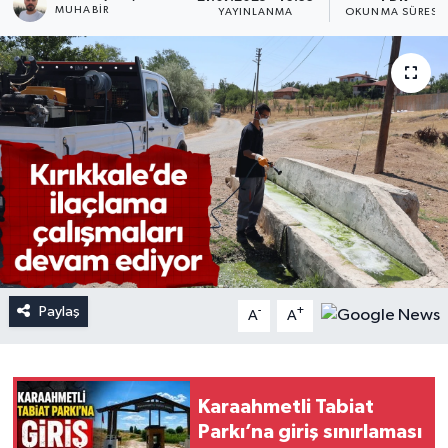
MUHABIR
YAYINLANMA
OKUNMA SÜRESI
Paylaş
-
+
A
A
Karaahmetli Tabiat
Parkı’na giriş sınırlaması