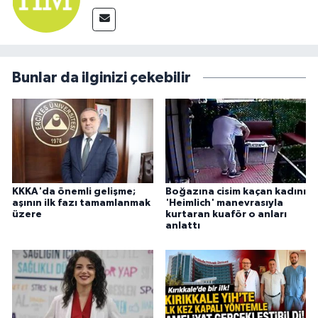
Bunlar da ilginizi çekebilir
KKKA'da önemli gelişme;
Boğazına cisim kaçan kadını
aşının ilk fazı tamamlanmak
'Heimlich' manevrasıyla
üzere
kurtaran kuaför o anları
anlattı