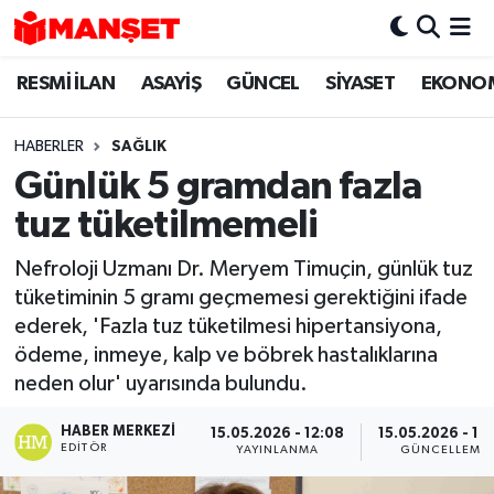
RESMİ İLAN
ASAYİŞ
GÜNCEL
SİYASET
EKONO
Hava Durumu
Trafik Durumu
HABERLER
SAĞLIK
Günlük 5 gramdan fazla
Süper Lig Puan Durumu ve Fikstür
tuz tüketilmemeli
Tüm Manşetler
Nefroloji Uzmanı Dr. Meryem Timuçin, günlük tuz
tüketiminin 5 gramı geçmemesi gerektiğini ifade
Son Dakika Haberleri
ederek, 'Fazla tuz tüketilmesi hipertansiyona,
ödeme, inmeye, kalp ve böbrek hastalıklarına
Haber Arşivi
neden olur' uyarısında bulundu.
HABER MERKEZI
15.05.2026 - 12:08
15.05.2026 - 16
EDITÖR
YAYINLANMA
GÜNCELLEME