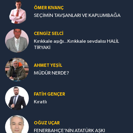
ÖMER KIVANÇ
SEÇİMİN TAVŞANLARI VE KAPLUMBAĞA
CENGİZ SELCİ
Kırıkkale aşığı...Kırıkkale sevdalısı HALİL
TİRYAKİ
AHMET YEŞİL
MÜDÜR NERDE?
FATIH GENÇER
Kıratlı
OĞUZ UÇAR
FENERBAHÇE’NİN ATATÜRK AŞKI