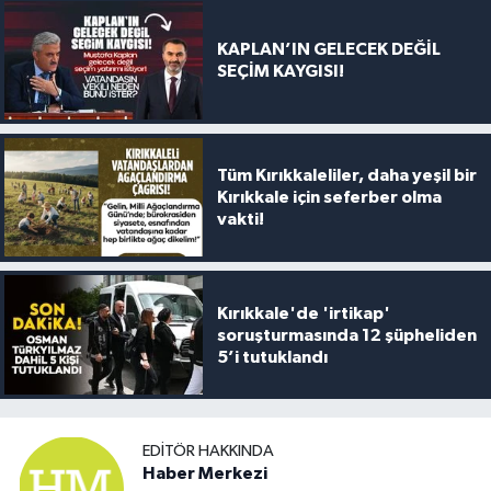
KAPLAN’IN GELECEK DEĞİL
SEÇİM KAYGISI!
Tüm Kırıkkaleliler, daha yeşil bir
Kırıkkale için seferber olma
vakti!
Kırıkkale'de 'irtikap'
soruşturmasında 12 şüpheliden
5’i tutuklandı
EDITÖR HAKKINDA
Haber Merkezi