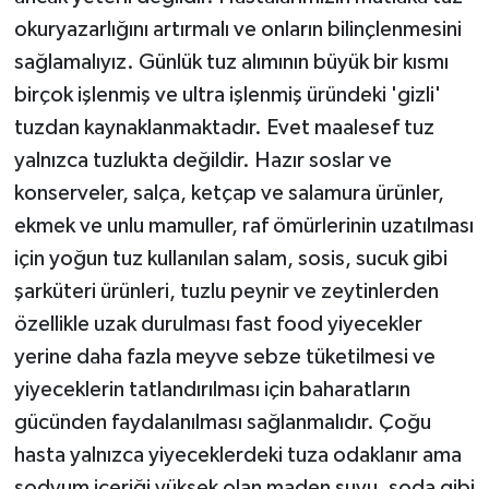
okuryazarlığını artırmalı ve onların bilinçlenmesini
sağlamalıyız. Günlük tuz alımının büyük bir kısmı
birçok işlenmiş ve ultra işlenmiş üründeki 'gizli'
tuzdan kaynaklanmaktadır. Evet maalesef tuz
yalnızca tuzlukta değildir. Hazır soslar ve
konserveler, salça, ketçap ve salamura ürünler,
ekmek ve unlu mamuller, raf ömürlerinin uzatılması
için yoğun tuz kullanılan salam, sosis, sucuk gibi
şarküteri ürünleri, tuzlu peynir ve zeytinlerden
özellikle uzak durulması fast food yiyecekler
yerine daha fazla meyve sebze tüketilmesi ve
yiyeceklerin tatlandırılması için baharatların
gücünden faydalanılması sağlanmalıdır. Çoğu
hasta yalnızca yiyeceklerdeki tuza odaklanır ama
sodyum içeriği yüksek olan maden suyu, soda gibi