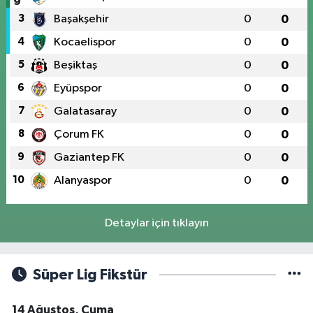
3
Başakşehir
0
0
4
Kocaelispor
0
0
5
Beşiktaş
0
0
6
Eyüpspor
0
0
7
Galatasaray
0
0
8
Çorum FK
0
0
9
Gaziantep FK
0
0
10
Alanyaspor
0
0
Detaylar için tıklayın
Süper Lig Fikstür
14 Ağustos, Cuma