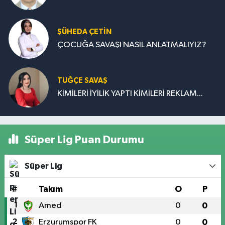
ŞÜHEDA ÇETİN
ÇOCUĞA SAVAŞI NASIL ANLATMALIYIZ?
TUĞÇE SAVAŞ
KİMİLERİ İYİLİK YAPTI KİMİLERİ REKLAM...
Süper Lig Puan Durumu
Süper Lig
#
Takım
O
P
1
Amed
0
0
2
Erzurumspor FK
0
0