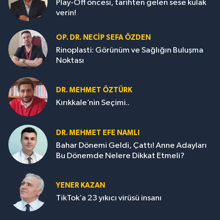
Play-Off öncesi, tarihten gelen sese kulak
verin!
OP. DR. NECIP SEFA ÖZDEN
Rinoplasti: Görünüm ve Sağlığın Buluşma
Noktası
DR. MEHMET ÖZTÜRK
Kırıkkale’nin Seçimi..
DR. MEHMET EFE NAMLI
Bahar Dönemi Geldi, Çattı! Anne Adayları
Bu Dönemde Nelere Dikkat Etmeli?
YENER KAZAN
TikTok’a 23 yıkıcı virüsü insanı