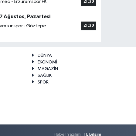
med - Erzurumspor FK
21:30
7 Ağustos, Pazartesi
amsunspor - Göztepe
21:30
DÜNYA
EKONOMİ
MAGAZİN
SAĞLIK
SPOR
Haber Yazılımı:
TE Bilişim