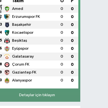
#
Takım
O
P
1
Amed
0
0
2
Erzurumspor FK
0
0
3
Başakşehir
0
0
4
Kocaelispor
0
0
5
Beşiktaş
0
0
6
Eyüpspor
0
0
7
Galatasaray
0
0
8
Çorum FK
0
0
9
Gaziantep FK
0
0
0
Alanyaspor
0
0
Detaylar için tıklayın