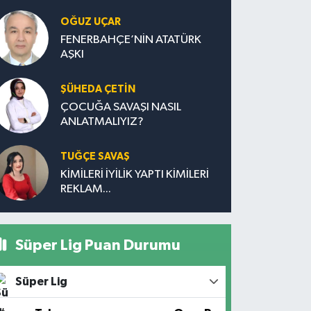
OĞUZ UÇAR
FENERBAHÇE’NİN ATATÜRK
AŞKI
ŞÜHEDA ÇETİN
ÇOCUĞA SAVAŞI NASIL
ANLATMALIYIZ?
TUĞÇE SAVAŞ
KİMİLERİ İYİLİK YAPTI KİMİLERİ
REKLAM...
Süper Lig Puan Durumu
Süper Lig