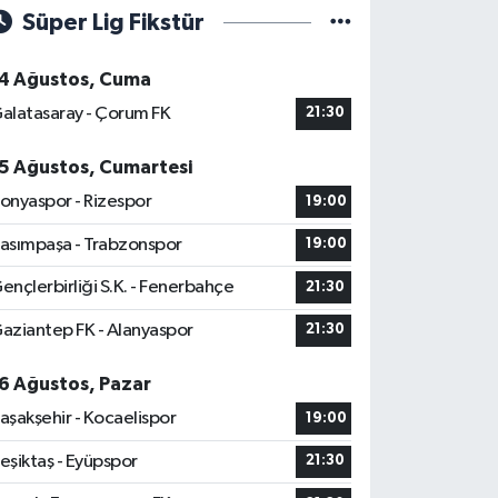
Süper Lig Fikstür
4 Ağustos, Cuma
alatasaray - Çorum FK
21:30
5 Ağustos, Cumartesi
onyaspor - Rizespor
19:00
asımpaşa - Trabzonspor
19:00
ençlerbirliği S.K. - Fenerbahçe
21:30
aziantep FK - Alanyaspor
21:30
6 Ağustos, Pazar
aşakşehir - Kocaelispor
19:00
eşiktaş - Eyüpspor
21:30