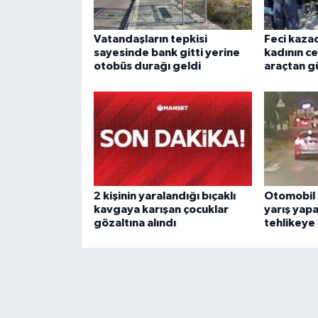
Vatandaşların tepkisi
Feci kaza
sayesinde bank gitti yerine
kadının ce
otobüs durağı geldi
araçtan gü
2 kişinin yaralandığı bıçaklı
Otomobil 
kavgaya karışan çocuklar
yarış yapa
gözaltına alındı
tehlikeye