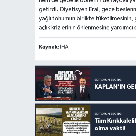
hem de gebelik döneminde faydalı yağ 
getirdi. Diyetisyen Eral, gece beslenm
yağlı tohumun birlikte tüketilmesinin
açlık krizlerinin önlenmesine yardımcı o
Kaynak:
İHA
EDITÖRÜN SEÇTIĞI
KAPLAN’IN GEL
EDITÖRÜN SEÇTIĞI
Tüm Kırıkkalelil
olma vakti!