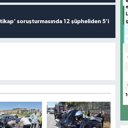
irtikap' soruşturmasında 12 şüpheliden 5’i
1