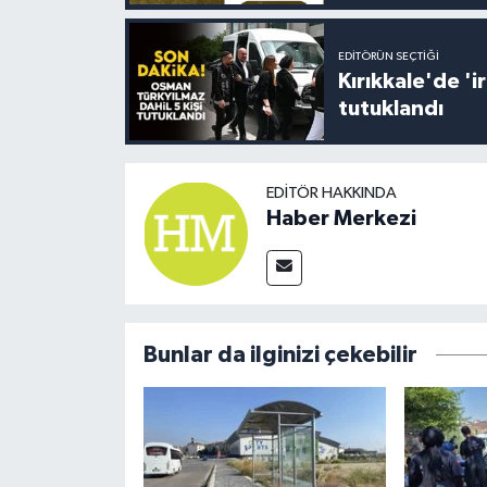
EDITÖRÜN SEÇTIĞI
Kırıkkale'de '
tutuklandı
EDITÖR HAKKINDA
Haber Merkezi
Bunlar da ilginizi çekebilir