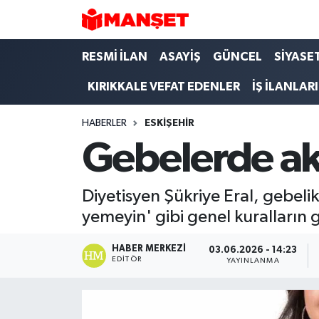
Hava Durumu
RESMİ İLAN
ASAYİŞ
GÜNCEL
SİYASE
KIRIKKALE VEFAT EDENLER
İŞ İLANLARI
Trafik Durumu
HABERLER
ESKIŞEHIR
Süper Lig Puan Durumu ve Fikstür
Gebelerde ak
Tüm Manşetler
Diyetisyen Şükriye Eral, gebel
Son Dakika Haberleri
yemeyin' gibi genel kuralların g
Haber Arşivi
HABER MERKEZI
03.06.2026 - 14:23
EDITÖR
YAYINLANMA