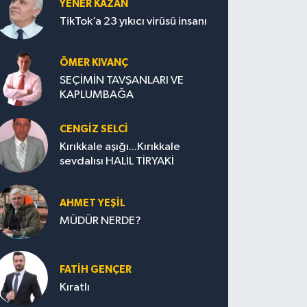
YENER KAZAN
TikTok’a 23 yıkıcı virüsü insanı
ÖMER KIVANÇ
SEÇİMİN TAVŞANLARI VE
KAPLUMBAĞA
CENGİZ SELCİ
Kırıkkale aşığı...Kırıkkale
sevdalısı HALİL TİRYAKİ
AHMET YEŞİL
MÜDÜR NERDE?
FATIH GENÇER
Kıratlı