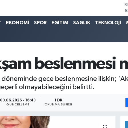
B
6
D
4
T
EKONOMİ
SPOR
EĞİTİM
SAĞLIK
TEKNOLOJİ
E
5
S
6
G
6
şam beslenmesi na
B
1
ik döneminde gece beslenmesine ilişkin; 'A
eçerli olmayabileceğini belirtti.
03.06.2026 - 16:43
1 DK
GÜNCELLEME
OKUNMA SÜRESI