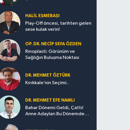
HALIL EŞMEBAŞI
Play-Off öncesi, tarihten gelen
sese kulak verin!
OP. DR. NECIP SEFA ÖZDEN
Rinoplasti: Görünüm ve
Sağlığın Buluşma Noktası
DR. MEHMET ÖZTÜRK
Kırıkkale’nin Seçimi..
DR. MEHMET EFE NAMLI
Bahar Dönemi Geldi, Çattı!
Anne Adayları Bu Dönemde
Nelere Dikkat Etmeli?