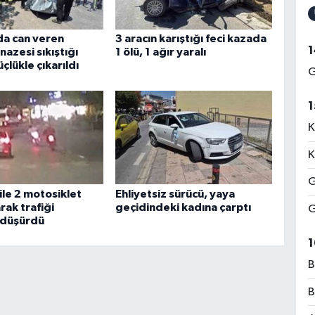
da can veren
3 aracın karıştığı feci kazada
1
nazesi sıkıştığı
1 ölü, 1 ağır yaralı
çlükle çıkarıldı
G
1
K
K
G
ile 2 motosiklet
Ehliyetsiz sürücü, yaya
rak trafiği
geçidindeki kadına çarptı
G
 düşürdü
1
B
B