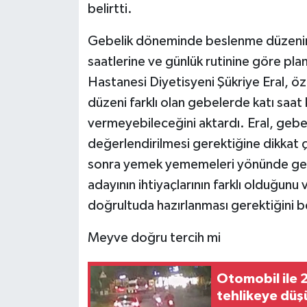
belirtti.
Gebelik döneminde beslenme düzenini
saatlerine ve günlük rutinine göre pl
Hastanesi Diyetisyeni Şükriye Eral, öze
düzeni farklı olan gebelerde katı saat 
vermeyebileceğini aktardı. Eral, gebe
değerlendirilmesi gerektiğine dikkat ç
sonra yemek yememeleri yönünde gene
adayının ihtiyaçlarının farklı olduğun
doğrultuda hazırlanması gerektiğini be
Meyve doğru tercih mi
Otomobil ile 2
tehlikeye düş