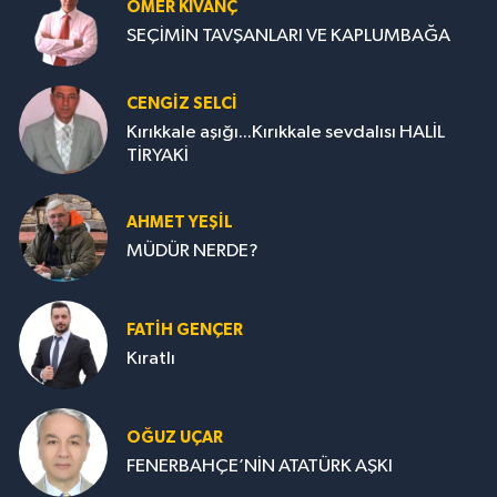
ÖMER KIVANÇ
SEÇİMİN TAVŞANLARI VE KAPLUMBAĞA
CENGİZ SELCİ
Kırıkkale aşığı...Kırıkkale sevdalısı HALİL
TİRYAKİ
AHMET YEŞİL
MÜDÜR NERDE?
FATIH GENÇER
Kıratlı
OĞUZ UÇAR
FENERBAHÇE’NİN ATATÜRK AŞKI