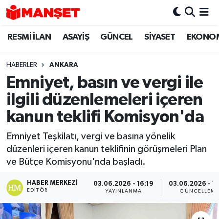
RESMİ İLAN
ASAYİŞ
GÜNCEL
SİYASET
EKONO
Hava Durumu
Trafik Durumu
HABERLER
ANKARA
Emniyet, basın ve vergi ile
Süper Lig Puan Durumu ve Fikstür
ilgili düzenlemeleri içeren
Tüm Manşetler
kanun teklifi Komisyon'da
Emniyet Teşkilatı, vergi ve basına yönelik
Son Dakika Haberleri
düzenleri içeren kanun teklifinin görüşmeleri Plan
ve Bütçe Komisyonu'nda başladı.
Haber Arşivi
HABER MERKEZI
03.06.2026 - 16:19
03.06.2026 - 1
EDITÖR
YAYINLANMA
GÜNCELLEM