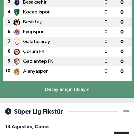
3
Başakşehir
0
0
4
Kocaelispor
0
0
5
Beşiktaş
0
0
6
Eyüpspor
0
0
7
Galatasaray
0
0
8
Çorum FK
0
0
9
Gaziantep FK
0
0
10
Alanyaspor
0
0
Detaylar için tıklayın
Süper Lig Fikstür
14 Ağustos, Cuma