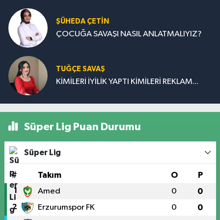
ŞÜHEDA ÇETİN
ÇOCUĞA SAVAŞI NASIL ANLATMALIYIZ?
TUĞÇE SAVAŞ
KİMİLERİ İYİLİK YAPTI KİMİLERİ REKLAM...
Süper Lig Puan Durumu
Süper Lig
#
Takım
O
P
1
Amed
0
0
2
Erzurumspor FK
0
0