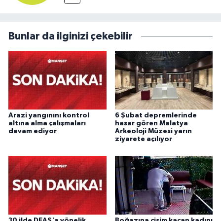
Bunlar da ilginizi çekebilir
Arazi yangınını kontrol
6 Şubat depremlerinde
altına alma çalışmaları
hasar gören Malatya
devam ediyor
Arkeoloji Müzesi yarın
ziyarete açılıyor
30 ilde DEAŞ'a yönelik
Boğazına cisim kaçan kadını