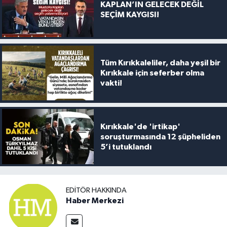
KAPLAN’IN GELECEK DEĞİL
SEÇİM KAYGISI!
Tüm Kırıkkaleliler, daha yeşil bir
Kırıkkale için seferber olma
vakti!
Kırıkkale'de 'irtikap'
soruşturmasında 12 şüpheliden
5’i tutuklandı
EDITÖR HAKKINDA
Haber Merkezi