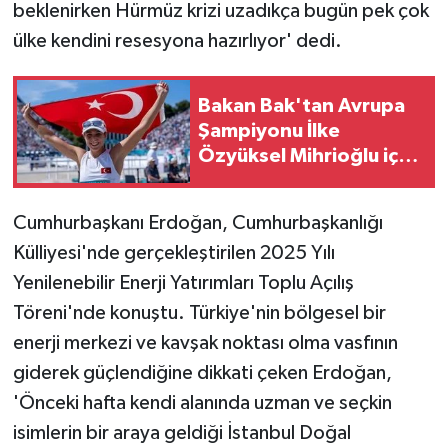
beklenirken Hürmüz krizi uzadıkça bugün pek çok
ülke kendini resesyona hazırlıyor' dedi.
Bakan Bak'tan Avrupa
Şampiyonu İlke
Özyüksel Mihrioğlu için
tebrik mesajı
Cumhurbaşkanı Erdoğan, Cumhurbaşkanlığı
Külliyesi'nde gerçekleştirilen 2025 Yılı
Yenilenebilir Enerji Yatırımları Toplu Açılış
Töreni'nde konuştu. Türkiye'nin bölgesel bir
enerji merkezi ve kavşak noktası olma vasfının
giderek güçlendiğine dikkati çeken Erdoğan,
'Önceki hafta kendi alanında uzman ve seçkin
isimlerin bir araya geldiği İstanbul Doğal