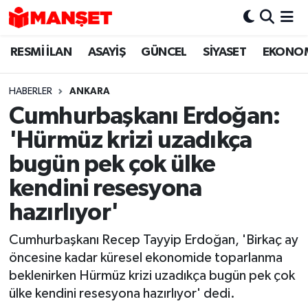
RESMİ İLAN
ASAYİŞ
GÜNCEL
SİYASET
EKONO
Hava Durumu
Trafik Durumu
HABERLER
ANKARA
Cumhurbaşkanı Erdoğan:
Süper Lig Puan Durumu ve Fikstür
'Hürmüz krizi uzadıkça
Tüm Manşetler
bugün pek çok ülke
kendini resesyona
Son Dakika Haberleri
hazırlıyor'
Haber Arşivi
Cumhurbaşkanı Recep Tayyip Erdoğan, 'Birkaç ay
öncesine kadar küresel ekonomide toparlanma
beklenirken Hürmüz krizi uzadıkça bugün pek çok
ülke kendini resesyona hazırlıyor' dedi.