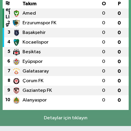
#
Takım
O
P
1
Amed
0
0
2
Erzurumspor FK
0
0
3
Başakşehir
0
0
4
Kocaelispor
0
0
5
Beşiktaş
0
0
6
Eyüpspor
0
0
7
Galatasaray
0
0
8
Çorum FK
0
0
9
Gaziantep FK
0
0
10
Alanyaspor
0
0
Detaylar için tıklayın