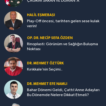
ÇAĞRIM SARAN VE DUMAN'A
HALIL EŞMEBAŞI
Play-Off öncesi, tarihten gelen sese kulak
verin!
OP. DR. NECIP SEFA ÖZDEN
Rinoplasti: Görünüm ve Sağlığın Buluşma
Noktası
DR. MEHMET ÖZTÜRK
Kırıkkale’nin Seçimi..
DR. MEHMET EFE NAMLI
Bahar Dönemi Geldi, Çattı! Anne Adayları
Bu Dönemde Nelere Dikkat Etmeli?