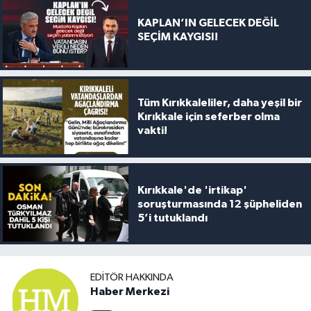
KAPLAN’IN GELECEK DEĞİL
SEÇİM KAYGISI!
Tüm Kırıkkaleliler, daha yeşil bir
Kırıkkale için seferber olma
vakti!
Kırıkkale'de 'irtikap'
soruşturmasında 12 şüpheliden
5’i tutuklandı
EDITÖR HAKKINDA
Haber Merkezi