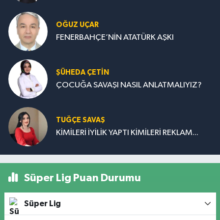
OĞUZ UÇAR
FENERBAHÇE’NİN ATATÜRK AŞKI
ŞÜHEDA ÇETİN
ÇOCUĞA SAVAŞI NASIL ANLATMALIYIZ?
TUĞÇE SAVAŞ
KİMİLERİ İYİLİK YAPTI KİMİLERİ REKLAM...
Süper Lig Puan Durumu
Süper Lig