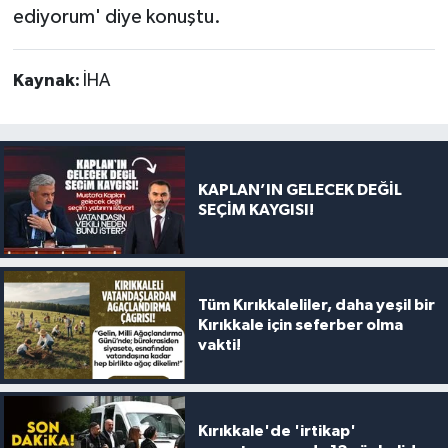
ediyorum' diye konuştu.
Kaynak:
İHA
KAPLAN’IN GELECEK DEĞİL
SEÇİM KAYGISI!
Tüm Kırıkkaleliler, daha yeşil bir
Kırıkkale için seferber olma
vakti!
Kırıkkale'de 'irtikap'