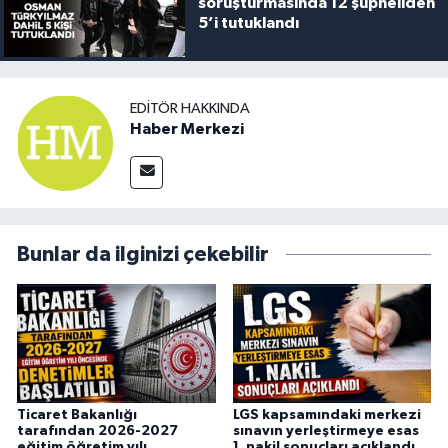
soruşturmasında 12 şüpheliden
5’i tutuklandı
EDITÖR HAKKINDA
Haber Merkezi
Bunlar da ilginizi çekebilir
Ticaret Bakanlığı
LGS kapsamındaki merkezi
tarafından 2026-2027
sınavın yerleştirmeye esas
eğitim öğretim yılı
1. nakil sonuçları açıklandı