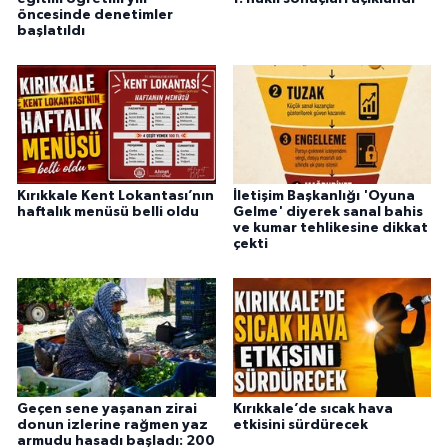
öncesinde denetimler
başlatıldı
Kırıkkale Kent Lokantası’nın
İletişim Başkanlığı 'Oyuna
haftalık menüsü belli oldu
Gelme' diyerek sanal bahis
ve kumar tehlikesine dikkat
çekti
Geçen sene yaşanan zirai
Kırıkkale’de sıcak hava
donun izlerine rağmen yaz
etkisini sürdürecek
armudu hasadı başladı: 200