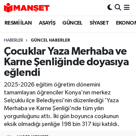
RESMİ İLAN
ASAYİŞ
GÜNCEL
SİYASET
EKONO
Hava Durumu
Trafik Durumu
HABERLER
GÜNCEL HABERLER
Çocuklar Yaza Merhaba ve
Süper Lig Puan Durumu ve Fikstür
Karne Şenliğinde doyasıya
Tüm Manşetler
eğlendi
2025-2026 eğitim öğretim dönemini
Son Dakika Haberleri
tamamlayan öğrenciler Konya'nın merkez
Selçuklu ilçe Belediyesi'nin düzenlediği 'Yaza
Haber Arşivi
Merhaba ve Karne Şenliği'nde tüm yılın
yorgunluğunu attı. İki gün boyunca coşkunun
eksik olmadığı şenliğe 198 bin 317 kişi katıldı.