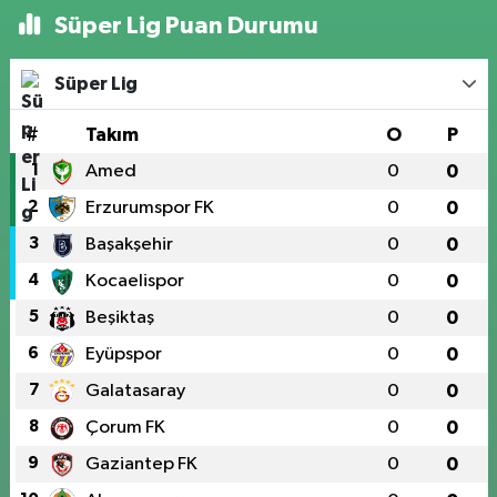
Süper Lig Puan Durumu
Süper Lig
#
Takım
O
P
1
Amed
0
0
2
Erzurumspor FK
0
0
3
Başakşehir
0
0
4
Kocaelispor
0
0
5
Beşiktaş
0
0
6
Eyüpspor
0
0
7
Galatasaray
0
0
8
Çorum FK
0
0
9
Gaziantep FK
0
0