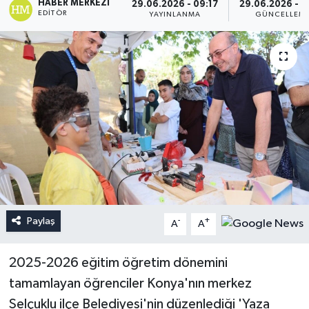
HABER MERKEZI
29.06.2026 - 09:17
29.06.2026 - 1
EDITÖR
YAYINLANMA
GÜNCELLEM
Paylaş
-
+
A
A
2025-2026 eğitim öğretim dönemini
tamamlayan öğrenciler Konya'nın merkez
Selçuklu ilçe Belediyesi'nin düzenlediği 'Yaza