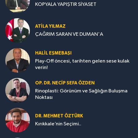
KOPYALA YAPIŞTIR SİYASET
ATILA YILMAZ
ÇAĞRIM SARAN VE DUMAN'A
HALIL EŞMEBAŞI
Play-Off öncesi, tarihten gelen sese kulak
verin!
OP. DR. NECIP SEFA ÖZDEN
Rinoplasti: Görünüm ve Sağlığın Buluşma
Noktası
DR. MEHMET ÖZTÜRK
Kırıkkale’nin Seçimi..