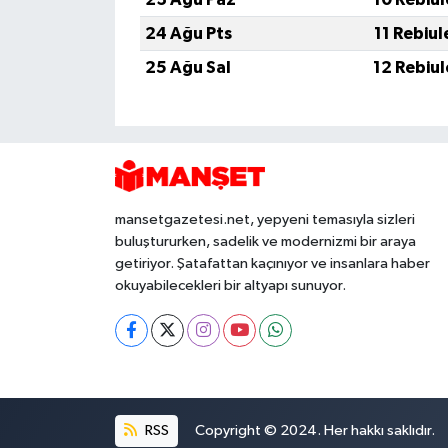
24 Ağu Pts
11 Rebiu
25 Ağu Sal
12 Rebiu
mansetgazetesi.net, yepyeni temasıyla sizleri
buluştururken, sadelik ve modernizmi bir araya
getiriyor. Şatafattan kaçınıyor ve insanlara haber
okuyabilecekleri bir altyapı sunuyor.
RSS
Copyright © 2024. Her hakkı saklıdır.