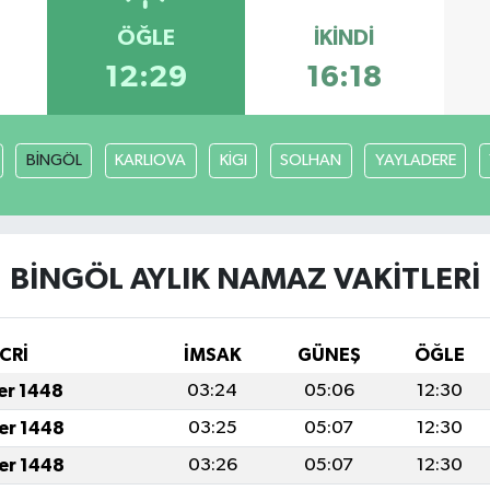
ÖĞLE
İKINDI
12:29
16:18
BİNGÖL
KARLIOVA
KİGI
SOLHAN
YAYLADERE
BİNGÖL AYLIK NAMAZ VAKITLERI
CRİ
İMSAK
GÜNEŞ
ÖĞLE
fer 1448
03:24
05:06
12:30
fer 1448
03:25
05:07
12:30
fer 1448
03:26
05:07
12:30