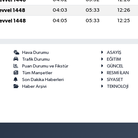
levvel 1448
04:03
05:33
12:26
levvel 1448
04:05
05:33
12:25
Hava Durumu
ASAYİŞ
Trafik Durumu
EĞİTİM
Puan Durumu ve Fikstür
GÜNCEL
Tüm Manşetler
RESMİ İLAN
Son Dakika Haberleri
SİYASET
Haber Arşivi
TEKNOLOJİ