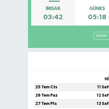
İMSAK
GÜNEŞ
03:42
05:18
ADAKLI
Hİ
25 Tem Cts
11 Sa
26 Tem Paz
12 Sa
27 Tem Pts
13 Sa