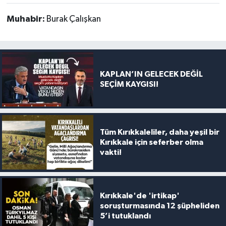
Muhabir:
Burak Çalışkan
KAPLAN’IN GELECEK DEĞİL
SEÇİM KAYGISI!
Tüm Kırıkkaleliler, daha yeşil bir
Kırıkkale için seferber olma
vakti!
Kırıkkale'de 'irtikap'
soruşturmasında 12 şüpheliden
5’i tutuklandı