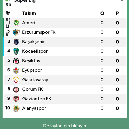
Süper Lig
#
Takım
O
P
1
Amed
0
0
2
Erzurumspor FK
0
0
3
Başakşehir
0
0
4
Kocaelispor
0
0
5
Beşiktaş
0
0
6
Eyüpspor
0
0
7
Galatasaray
0
0
8
Çorum FK
0
0
9
Gaziantep FK
0
0
10
Alanyaspor
0
0
Detaylar için tıklayın