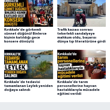
Kırıkkale’de görkemli
Trafik kazası sonrası
sünnet düğünü! Binlerce
tekerlekli sandalyeye
kişinin katıldığı gece
mahkum oldu, başarısı
konsere dönüştü
dünya tıp literatürüne girdi
Kırıkkale'de tedavisi
Kırıkkale’de tarım
tamamlanan Leylek yeniden
personellerine hayvan
doğaya salındı
hastalıklarıyla mücadele
eğitimi verildi