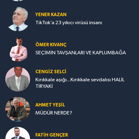
YENER KAZAN
TikTok’a 23 yıkıcı virüsü insanı
ÖMER KIVANÇ
SEÇİMİN TAVŞANLARI VE KAPLUMBAĞA
CENGİZ SELCİ
Kırıkkale aşığı...Kırıkkale sevdalısı HALİL
TİRYAKİ
AHMET YEŞİL
MÜDÜR NERDE?
FATIH GENÇER