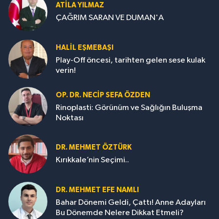
ATILA YILMAZ
ÇAĞRIM SARAN VE DUMAN'A
HALIL EŞMEBAŞI
Play-Off öncesi, tarihten gelen sese kulak
verin!
OP. DR. NECIP SEFA ÖZDEN
Rinoplasti: Görünüm ve Sağlığın Buluşma
Noktası
DR. MEHMET ÖZTÜRK
Kırıkkale’nin Seçimi..
DR. MEHMET EFE NAMLI
Bahar Dönemi Geldi, Çattı! Anne Adayları
Bu Dönemde Nelere Dikkat Etmeli?