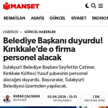
RESMİ İLAN
ASAYİŞ
GÜNCEL
SİYASET
EKONO
Hava Durumu
Trafik Durumu
HABERLER
GÜNCEL HABERLER
Belediye Başkanı duyurdu!
Süper Lig Puan Durumu ve Fikstür
Kırıkkale’de o firma
Tüm Manşetler
personel alacak
Sulakyurt Belediye Başkanı Seyfettin Çetiner,
Son Dakika Haberleri
Kırıkkale Köfteci Yusuf şubesinin personel
alacağını duyurdu. Başvuralar, Sulakyurt
Haber Arşivi
Belediyesi üzerinden yapılacak.
BURAK ÇALIŞKAN
03.06.2026 - 10:31
1 DK
MUHABIR
YAYINLANMA
OKUNMA SÜRESI