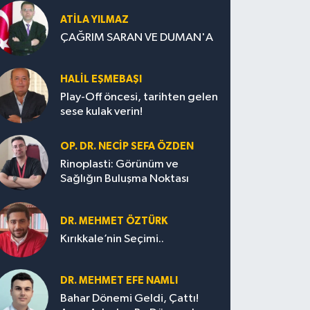
ATILA YILMAZ
ÇAĞRIM SARAN VE DUMAN'A
HALIL EŞMEBAŞI
Play-Off öncesi, tarihten gelen
sese kulak verin!
OP. DR. NECIP SEFA ÖZDEN
Rinoplasti: Görünüm ve
Sağlığın Buluşma Noktası
DR. MEHMET ÖZTÜRK
Kırıkkale’nin Seçimi..
DR. MEHMET EFE NAMLI
Bahar Dönemi Geldi, Çattı!