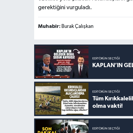
gerektiğini vurguladı.
Muhabir:
Burak Çalışkan
EDITÖRÜN SEÇTIĞI
KAPLAN’IN GEL
EDITÖRÜN SEÇTIĞI
Tüm Kırıkkalelil
olma vakti!
EDITÖRÜN SEÇTIĞI