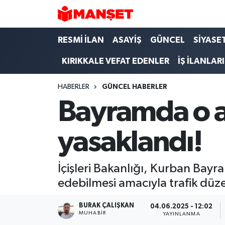
Hava Durumu
RESMİ İLAN
ASAYİŞ
GÜNCEL
SİYASE
KIRIKKALE VEFAT EDENLER
İŞ İLANLARI
Trafik Durumu
HABERLER
GÜNCEL HABERLER
Süper Lig Puan Durumu ve Fikstür
Bayramda o ar
Tüm Manşetler
yasaklandı!
Son Dakika Haberleri
Haber Arşivi
İçişleri Bakanlığı, Kurban Bayr
edebilmesi amacıyla trafik düzen
BURAK ÇALIŞKAN
04.06.2025 - 12:02
MUHABIR
YAYINLANMA