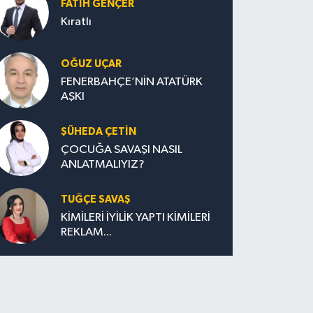
FATIH GENÇER
Kıratlı
OĞUZ UÇAR
FENERBAHÇE’NİN ATATÜRK
AŞKI
ŞÜHEDA ÇETİN
ÇOCUĞA SAVAŞI NASIL
ANLATMALIYIZ?
TUĞÇE SAVAŞ
KİMİLERİ İYİLİK YAPTI KİMİLERİ
REKLAM...