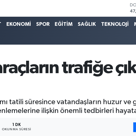
DO
47
EU
55
T
EKONOMİ
SPOR
EĞİTİM
SAĞLIK
TEKNOLOJİ
ST
64
GR
65
Bİ
13
açların trafiğe çı
BI
64
amı tatili süresince vatandaşların huzur ve
lemelerine ilişkin önemli tedbirleri hayata
1 DK
OKUNMA SÜRESI