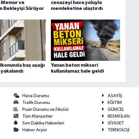
: Memur ve
cenazeyi hava yoluyla
n Bekleyişi Sürüyor
memleketine ulaştırdı
alkonunda baş aşağı
Yanan beton mikseri
e yakalandı
kullanılamaz hale geldi
Hava Durumu
ASAYİŞ
Trafik Durumu
EĞİTİM
Puan Durumu ve Fikstür
GÜNCEL
Tüm Manşetler
RESMİ İLAN
Son Dakika Haberleri
SİYASET
Haber Arşivi
TEKNOLOJİ