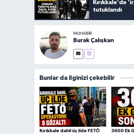
Kırıkkale'de '
tutuklandı
MUHABIR
Burak Çalışkan
Bunlar da ilginizi çekebilir
Kırıkkale dahil üç ilde FETÖ
3600 Ek 