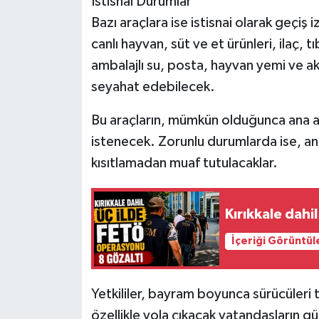
İstisnai Durumlar
Bazı araçlara ise istisnai olarak geçi
canlı hayvan, süt ve et ürünleri, ilaç,
ambalajlı su, posta, hayvan yemi ve aka
seyahat edebilecek.
Bu araçların, mümkün olduğunca ana ar
istenecek. Zorunlu durumlarda ise, ana 
kısıtlamadan muaf tutulacaklar.
Kırıkkale dahi
İçeriği Görüntül
Yetkililer, bayram boyunca sürücüleri 
özellikle yola çıkacak vatandaşların gü