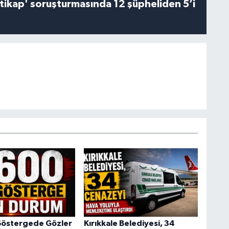
irtikap' soruşturmasında 12 şüpheliden 5’i
Göstergede Gözler
Kırıkkale Belediyesi, 34