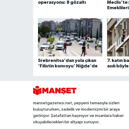
operasyonu: 8 gözaltı
Meclis'te
Emeklileri
Srebrenitsa'dan yola çıkan
7. katın b
'Filistin konvoyu' Niğde'de
asılı böyl
mansetgazetesi.net, yepyeni temasıyla sizleri
buluştururken, sadelik ve modernizmi bir araya
getiriyor. Şatafattan kaçınıyor ve insanlara haber
okuyabilecekleri bir altyapı sunuyor.