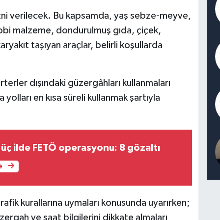
ş izni verilecek. Bu kapsamda, yaş sebze-meyve,
 tıbbi malzeme, dondurulmuş gıda, çiçek,
ryakıt taşıyan araçlar, belirli koşullarda
terler dışındaki güzergâhları kullanmaları
yolları en kısa süreli kullanmak şartıyla
l üç ilde FETÖ operasyonu: 8 gözaltı
e
trafik kurallarına uymaları konusunda uyarırken;
zergah ve saat bilgilerini dikkate almaları