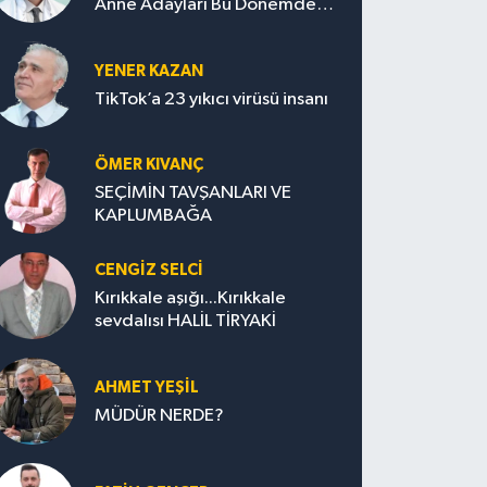
Anne Adayları Bu Dönemde
Nelere Dikkat Etmeli?
YENER KAZAN
TikTok’a 23 yıkıcı virüsü insanı
ÖMER KIVANÇ
SEÇİMİN TAVŞANLARI VE
KAPLUMBAĞA
CENGİZ SELCİ
Kırıkkale aşığı...Kırıkkale
sevdalısı HALİL TİRYAKİ
AHMET YEŞİL
MÜDÜR NERDE?