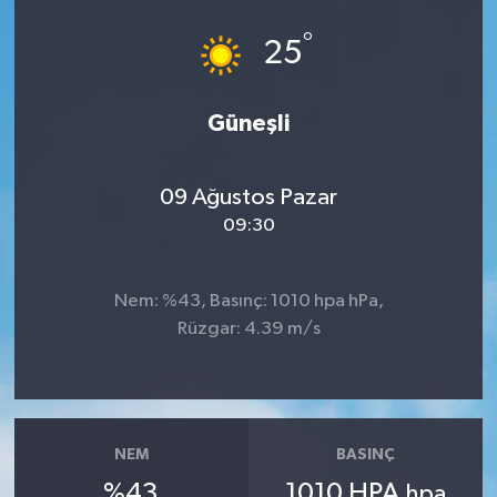
°
25
Güneşli
09 Ağustos Pazar
09:30
Nem: %43, Basınç: 1010 hpa hPa,
Rüzgar: 4.39 m/s
NEM
BASINÇ
%43
1010 HPA
hpa