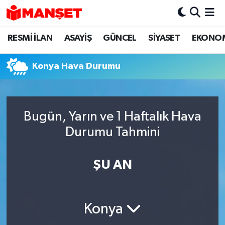
RESMİ İLAN
ASAYİŞ
GÜNCEL
SİYASET
EKONO
Hava Durumu
Trafik Durumu
Konya Hava Durumu
Süper Lig Puan Durumu ve Fikstür
Bugün, Yarın ve 1 Haftalık Hava
Tüm Manşetler
Durumu Tahmini
Son Dakika Haberleri
ŞU AN
Haber Arşivi
Konya