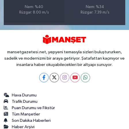
Nem: %40
Nem: %34
Rüzgar: 8.00 m/s
Rüzgar: 7.39 m/s
mansetgazetesi.net, yepyeni temasıyla sizleri buluştururken,
sadelik ve modernizmi bir araya getiriyor. Şatafattan kaçınıyor ve
insanlara haber okuyabilecekleri bir altyapı sunuyor.
Hava Durumu
Trafik Durumu
Puan Durumu ve Fikstür
Tüm Manşetler
Son Dakika Haberleri
Haber Arşivi