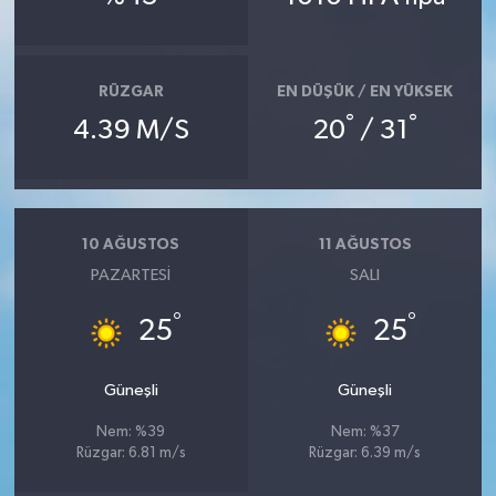
RÜZGAR
EN DÜŞÜK / EN YÜKSEK
°
°
4.39 M/S
20
/ 31
10 AĞUSTOS
11 AĞUSTOS
PAZARTESI
SALI
°
°
25
25
Güneşli
Güneşli
Nem: %39
Nem: %37
Rüzgar: 6.81 m/s
Rüzgar: 6.39 m/s