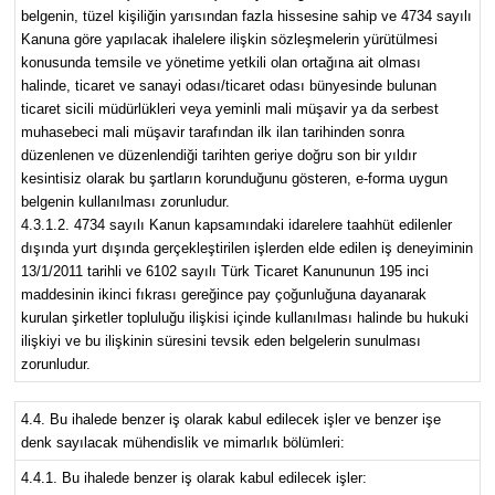
belgenin, tüzel kişiliğin yarısından fazla hissesine sahip ve 4734 sayılı
Kanuna göre yapılacak ihalelere ilişkin sözleşmelerin yürütülmesi
konusunda temsile ve yönetime yetkili olan ortağına ait olması
halinde, ticaret ve sanayi odası/ticaret odası bünyesinde bulunan
ticaret sicili müdürlükleri veya yeminli mali müşavir ya da serbest
muhasebeci mali müşavir tarafından ilk ilan tarihinden sonra
düzenlenen ve düzenlendiği tarihten geriye doğru son bir yıldır
kesintisiz olarak bu şartların korunduğunu gösteren, e-forma uygun
belgenin kullanılması zorunludur.
4.3.1.2. 4734 sayılı Kanun kapsamındaki idarelere taahhüt edilenler
dışında yurt dışında gerçekleştirilen işlerden elde edilen iş deneyiminin
13/1/2011 tarihli ve 6102 sayılı Türk Ticaret Kanununun 195 inci
maddesinin ikinci fıkrası gereğince pay çoğunluğuna dayanarak
kurulan şirketler topluluğu ilişkisi içinde kullanılması halinde bu hukuki
ilişkiyi ve bu ilişkinin süresini tevsik eden belgelerin sunulması
zorunludur.
4.4. Bu ihalede benzer iş olarak kabul edilecek işler ve benzer işe
denk sayılacak mühendislik ve mimarlık bölümleri:
4.4.1. Bu ihalede benzer iş olarak kabul edilecek işler: