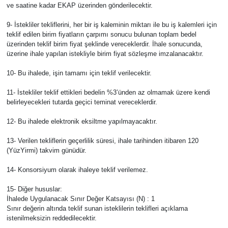
ve saatine kadar EKAP üzerinden gönderilecektir.
9- İstekliler tekliflerini, her bir iş kaleminin miktarı ile bu iş kalemleri için
teklif edilen birim fiyatların çarpımı sonucu bulunan toplam bedel
üzerinden teklif birim fiyat şeklinde vereceklerdir. İhale sonucunda,
üzerine ihale yapılan istekliyle birim fiyat sözleşme imzalanacaktır.
10- Bu ihalede, işin tamamı için teklif verilecektir.
11- İstekliler teklif ettikleri bedelin %3’ünden az olmamak üzere kendi
belirleyecekleri tutarda geçici teminat vereceklerdir.
12- Bu ihalede elektronik eksiltme yapılmayacaktır.
13- Verilen tekliflerin geçerlilik süresi, ihale tarihinden itibaren 120
(YüzYirmi) takvim günüdür.
14- Konsorsiyum olarak ihaleye teklif verilemez.
15- Diğer hususlar:
İhalede Uygulanacak Sınır Değer Katsayısı (N) : 1
Sınır değerin altında teklif sunan isteklilerin teklifleri açıklama
istenilmeksizin reddedilecektir.