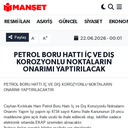
RESMİ İLAN
ASAYİŞ
GÜNCEL
SİYASET
EKONO
Hava Durumu
Trafik Durumu
Paylaş
-
+
22.06.2026 - 00:01
A
A
Süper Lig Puan Durumu ve Fikstür
PETROL BORU HATTI İÇ VE DIŞ
KOROZYONLU NOKTALARIN
Tüm Manşetler
ONARIMI YAPTIRILACAK
Son Dakika Haberleri
PETROL BORU HATTI İÇ VE DIŞ KOROZYONLU NOKTALARIN
ONARIMI YAPTIRILACAKTIR
Haber Arşivi
Ceyhan Kırıkkale Ham Petrol Boru Hattı İç ve Dış Korozyonlu Noktaların
Onarımı Yapım İşi yapım işi 4734 sayılı Kamu İhale Kanununun 19 uncu
maddesine göre açık ihale usulü ile ihale edilecek olup, teklifler sadece
elektronik ortamda EKAP üzerinden alınacaktır.
İhaleye ilişkin ayrıntılı bilgiler aşağıda yer almaktadır: