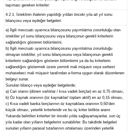
taşıması gereken kriterler:
4.2.1. İsteklinin ihalenin yapıldığı yıldan önceki yıla ait yıl sonu
bilançosu veya eşdeğer belgeleri:
a) İlgili mevzuatı uyarınca bilançosunu yayımlatma zorunluluğu olan
istekliler yıl sonu bilançosunu veya bilançonun gerekli kriterlerin
sağlandığını gösteren bölümlerini,
b) İlgili mevzuatı uyarınca bilançosunu yayımlatma zorunluluğu
olmayan istekliler, yıl sonu bilançosunu veya bilançonun gerekli
kriterlerin sağlandığını gösteren bölümlerini ya da bu kriterlerin
sağlandığını göstermek üzere yeminli mali müşavir veya serbest
muhasebeci mali müşavir tarafından e-forma uygun olarak düzenlenen
belgeyi sunar.
Sunulan bilanço veya eşdeğer belgelerde;
a) Cari oranın (dönen varlıklar / kısa vadeli borçlar) en az 0,75 olması,
b) Öz kaynak oranının (öz kaynaklar/ toplam aktif) en az 0,15 olması,
c) Kısa vadeli banka borçlarının öz kaynaklara oranının 0,50’den
küçük olması, yeterlik kriterleridir ve bu üç kriter birlikte aranır.
Yukarıda belirtilen kriterleri bir önceki yılda sağlayamayanlar, son üç
yıla kadar olan yılların belgelerini sunabilirler. Bu takdirde belgeleri
sunulan yılların parasal tutarlarının ortalaması üzerinden yeterlik