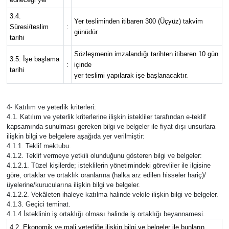
3.4.
Yer tesliminden itibaren 300 (Üçyüz) takvim
Süresi/teslim
:
günüdür.
tarihi
Sözleşmenin imzalandığı tarihten itibaren 10 gün
3.5. İşe başlama
:
içinde
tarihi
yer teslimi yapılarak işe başlanacaktır.
4- Katılım ve yeterlik kriterleri:
4.1. Katılım ve yeterlik kriterlerine ilişkin istekliler tarafından e-teklif
kapsamında sunulması gereken bilgi ve belgeler ile fiyat dışı unsurlara
ilişkin bilgi ve belgelere aşağıda yer verilmiştir:
4.1.1. Teklif mektubu.
4.1.2. Teklif vermeye yetkili olunduğunu gösteren bilgi ve belgeler:
4.1.2.1. Tüzel kişilerde; isteklilerin yönetimindeki görevliler ile ilgisine
göre, ortaklar ve ortaklık oranlarına (halka arz edilen hisseler hariç)/
üyelerine/kurucularına ilişkin bilgi ve belgeler.
4.1.2.2. Vekâleten ihaleye katılma halinde vekile ilişkin bilgi ve belgeler.
4.1.3. Geçici teminat.
4.1.4 İsteklinin iş ortaklığı olması halinde iş ortaklığı beyannamesi.
4.2. Ekonomik ve mali yeterliğe ilişkin bilgi ve belgeler ile bunların