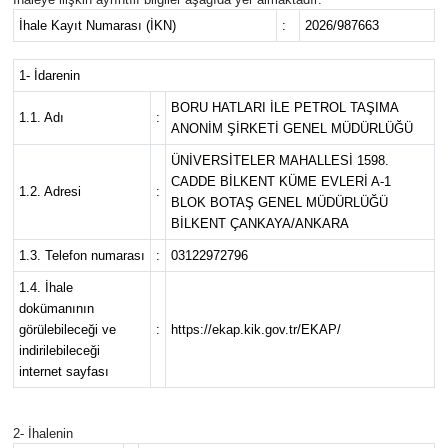
İhale Kayıt Numarası (İKN)
:
2026/987663
1- İdarenin
BORU HATLARI İLE PETROL TAŞIMA
1.1. Adı
:
ANONİM ŞİRKETİ GENEL MÜDÜRLÜĞÜ
ÜNİVERSİTELER MAHALLESİ 1598.
CADDE BİLKENT KÜME EVLERİ A-1
1.2. Adresi
:
BLOK BOTAŞ GENEL MÜDÜRLÜĞÜ
BİLKENT ÇANKAYA/ANKARA
1.3. Telefon numarası
:
03122972796
1.4. İhale
dokümanının
görülebileceği ve
:
https://ekap.kik.gov.tr/EKAP/
indirilebileceği
internet sayfası
2- İhalenin