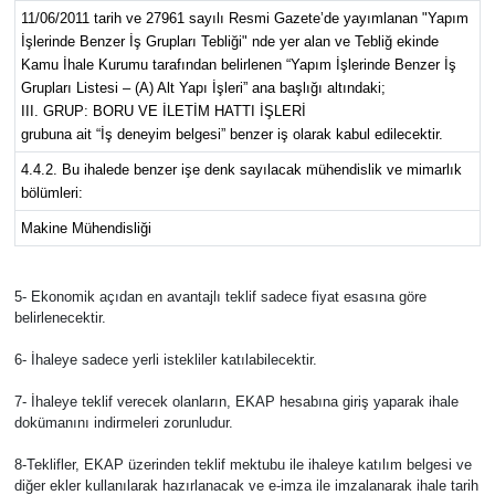
11/06/2011 tarih ve 27961 sayılı Resmi Gazete’de yayımlanan "Yapım
İşlerinde Benzer İş Grupları Tebliği" nde yer alan ve Tebliğ ekinde
Kamu İhale Kurumu tarafından belirlenen “Yapım İşlerinde Benzer İş
Grupları Listesi – (A) Alt Yapı İşleri” ana başlığı altındaki;
III. GRUP: BORU VE İLETİM HATTI İŞLERİ
grubuna ait “İş deneyim belgesi” benzer iş olarak kabul edilecektir.
4.4.2. Bu ihalede benzer işe denk sayılacak mühendislik ve mimarlık
bölümleri:
Makine Mühendisliği
5- Ekonomik açıdan en avantajlı teklif sadece fiyat esasına göre
belirlenecektir.
6- İhaleye sadece yerli istekliler katılabilecektir.
7- İhaleye teklif verecek olanların, EKAP hesabına giriş yaparak ihale
dokümanını indirmeleri zorunludur.
8-Teklifler, EKAP üzerinden teklif mektubu ile ihaleye katılım belgesi ve
diğer ekler kullanılarak hazırlanacak ve e-imza ile imzalanarak ihale tarih