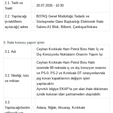
2.1. Tarih ve
:
20.07.2026 - 10:30
Saati
2.2. Yapılacağı
BOTAŞ Genel Müdürlüğü Tedarik ve
(e-tekliflerin
:
Sözleşmeler Daire Başkanlığı Elektronik İhale
açılacağı) adres
Salonu A1 Blok, Bilkent, Çankaya/Ankara
3- İhale konusu yapım işinin
Ceyhan Kırıkkale Ham Petrol Boru Hattı İç ve
3.1. Adı
:
Dış Korozyonlu Noktaların Onarımı Yapım İşi
Ceyhan Kırıkkale Ham Petrol Boru Hattı
üzerinde 89 noktada iç ve dış korozyon onarımı
ve PS-0, PS-2 ve Kırıkkale DT istasyonlarında
3.2. Niteliği, türü
:
pig kovan kapaklarının değişim işleri
ve miktarı
yapılacaktır.
Ayrıntılı bilgiye EKAP’ta yer alan ihale dokümanı
içinde bulunan idari şartnameden ulaşılabilir.
3.3.
Yapılacağı/teslim
:
Adana, Niğde, Aksaray, Kırıkkale
edileceği yer