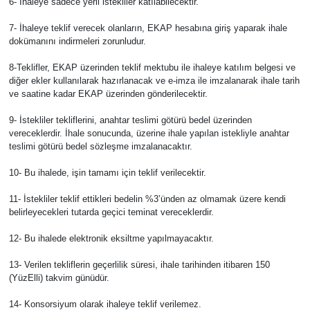
6- İhaleye sadece yerli istekliler katılabilecektir.
7- İhaleye teklif verecek olanların, EKAP hesabına giriş yaparak ihale
dokümanını indirmeleri zorunludur.
8-Teklifler, EKAP üzerinden teklif mektubu ile ihaleye katılım belgesi ve
diğer ekler kullanılarak hazırlanacak ve e-imza ile imzalanarak ihale tarih
ve saatine kadar EKAP üzerinden gönderilecektir.
9- İstekliler tekliflerini, anahtar teslimi götürü bedel üzerinden
vereceklerdir. İhale sonucunda, üzerine ihale yapılan istekliyle anahtar
teslimi götürü bedel sözleşme imzalanacaktır.
10- Bu ihalede, işin tamamı için teklif verilecektir.
11- İstekliler teklif ettikleri bedelin %3’ünden az olmamak üzere kendi
belirleyecekleri tutarda geçici teminat vereceklerdir.
12- Bu ihalede elektronik eksiltme yapılmayacaktır.
13- Verilen tekliflerin geçerlilik süresi, ihale tarihinden itibaren 150
(YüzElli) takvim günüdür.
14- Konsorsiyum olarak ihaleye teklif verilemez.