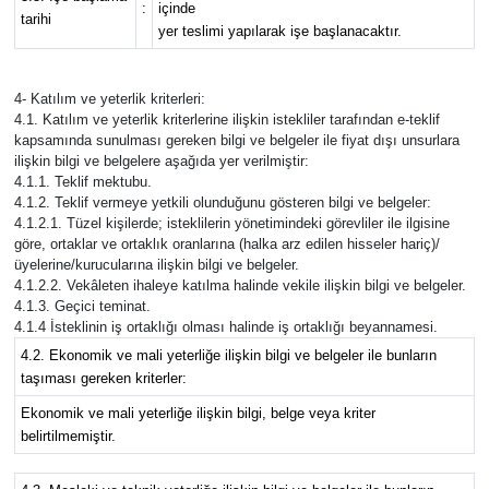
:
içinde
tarihi
yer teslimi yapılarak işe başlanacaktır.
4- Katılım ve yeterlik kriterleri:
4.1. Katılım ve yeterlik kriterlerine ilişkin istekliler tarafından e-teklif
kapsamında sunulması gereken bilgi ve belgeler ile fiyat dışı unsurlara
ilişkin bilgi ve belgelere aşağıda yer verilmiştir:
4.1.1. Teklif mektubu.
4.1.2. Teklif vermeye yetkili olunduğunu gösteren bilgi ve belgeler:
4.1.2.1. Tüzel kişilerde; isteklilerin yönetimindeki görevliler ile ilgisine
göre, ortaklar ve ortaklık oranlarına (halka arz edilen hisseler hariç)/
üyelerine/kurucularına ilişkin bilgi ve belgeler.
4.1.2.2. Vekâleten ihaleye katılma halinde vekile ilişkin bilgi ve belgeler.
4.1.3. Geçici teminat.
4.1.4 İsteklinin iş ortaklığı olması halinde iş ortaklığı beyannamesi.
4.2. Ekonomik ve mali yeterliğe ilişkin bilgi ve belgeler ile bunların
taşıması gereken kriterler:
Ekonomik ve mali yeterliğe ilişkin bilgi, belge veya kriter
belirtilmemiştir.