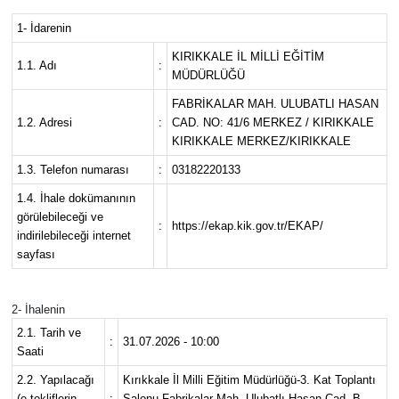
1- İdarenin
KIRIKKALE İL MİLLİ EĞİTİM
1.1. Adı
:
MÜDÜRLÜĞÜ
FABRİKALAR MAH. ULUBATLI HASAN
1.2. Adresi
:
CAD. NO: 41/6 MERKEZ / KIRIKKALE
KIRIKKALE MERKEZ/KIRIKKALE
1.3. Telefon numarası
:
03182220133
1.4. İhale dokümanının
görülebileceği ve
:
https://ekap.kik.gov.tr/EKAP/
indirilebileceği internet
sayfası
2- İhalenin
2.1. Tarih ve
:
31.07.2026 - 10:00
Saati
2.2. Yapılacağı
Kırıkkale İl Milli Eğitim Müdürlüğü-3. Kat Toplantı
(e-tekliflerin
:
Salonu-Fabrikalar Mah. Ulubatlı Hasan Cad. B