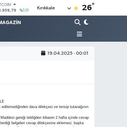
°
ITCOIN
26
Kırıkkale
4.959,79
%1.11
OLAR
7,7436
%0.18
MAGAZİN
URO
5,2510
%0.32
TERLİN
4,4811
%0.38
RAM ALTIN
19.04.2025 - 00:01
660.55
%0.03
İST100
3.779
%-14
ALE
it edilemediğinden dava dilekçesi ve tensip tutanağının
i gereği tebliğden itibaren 2 hafta içinde cevap
terdiği belgeleri cevap dilekçesine eklemesi, başka