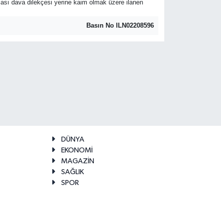
tırması dava dilekçesi yerine kaim olmak üzere ilanen
Basın No ILN02208596
DÜNYA
EKONOMİ
MAGAZİN
SAĞLIK
SPOR