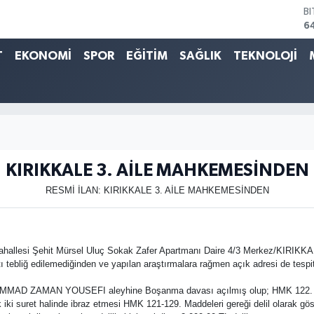
B
6
D
4
T
EKONOMİ
SPOR
EĞİTİM
SAĞLIK
TEKNOLOJİ
E
5
S
6
G
6
B
1
KIRIKKALE 3. AİLE MAHKEMESİNDEN
RESMİ İLAN: KIRIKKALE 3. AİLE MAHKEMESİNDEN
ahallesi Şehit Mürsel Uluç Sokak Zafer Apartmanı Daire 4/3 Merkez/KIRIKK
ptı tebliğ edilemediğinden ve yapılan araştırmalara rağmen açık adresi de tesp
D ZAMAN YOUSEFI aleyhine Boşanma davası açılmış olup; HMK 122. Maddes
iki suret halinde ibraz etmesi HMK 121-129. Maddeleri gereği delil olarak gös