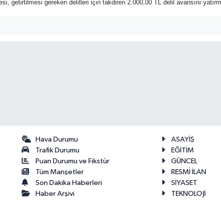
rmesi, getirtilmesi gereken delilleri için takdiren 2.000,00 TL delil avansını ya
Hava Durumu
ASAYİŞ
Trafik Durumu
EĞİTİM
Puan Durumu ve Fikstür
GÜNCEL
Tüm Manşetler
RESMİ İLAN
Son Dakika Haberleri
SİYASET
Haber Arşivi
TEKNOLOJİ