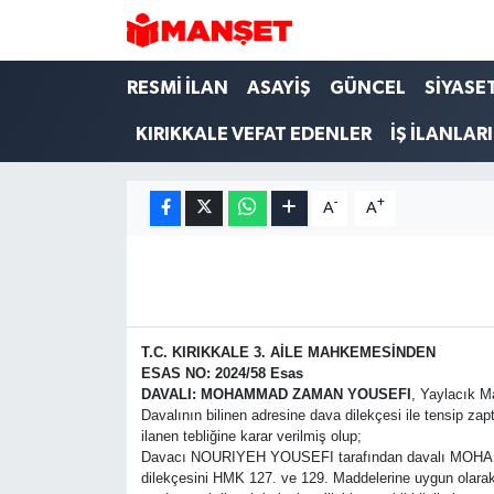
Hava Durumu
RESMİ İLAN
ASAYİŞ
GÜNCEL
SİYASE
KIRIKKALE VEFAT EDENLER
İŞ İLANLARI
Trafik Durumu
Süper Lig Puan Durumu ve Fikstür
-
+
A
A
Tüm Manşetler
Son Dakika Haberleri
T.C. KIRIKKALE 3. AİLE MAHKEMESİNDEN
Haber Arşivi
ESAS NO: 2024/58 Esas
DAVALI: MOHAMMAD ZAMAN YOUSEFI
, Yaylacık M
Davalının bilinen adresine dava dilekçesi ile tensip za
ilanen tebliğine karar verilmiş olup;
Davacı NOURIYEH YOUSEFI tarafından davalı MOHAMMA
dilekçesini HMK 127. ve 129. Maddelerine uygun olarak 