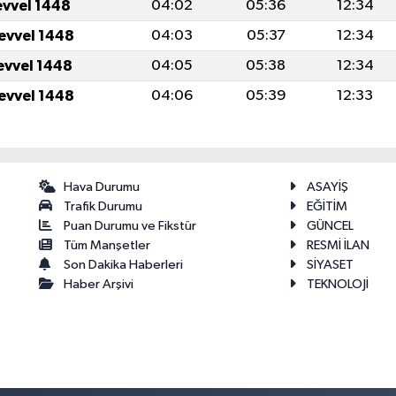
evvel 1448
04:02
05:36
12:34
levvel 1448
04:03
05:37
12:34
levvel 1448
04:05
05:38
12:34
levvel 1448
04:06
05:39
12:33
Hava Durumu
ASAYİŞ
Trafik Durumu
EĞİTİM
Puan Durumu ve Fikstür
GÜNCEL
Tüm Manşetler
RESMİ İLAN
Son Dakika Haberleri
SİYASET
Haber Arşivi
TEKNOLOJİ