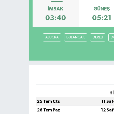
İMSAK
GÜNEŞ
03:40
05:21
ALUCRA
BULANCAK
DERELİ
D
Hİ
25 Tem Cts
11 Sa
26 Tem Paz
12 Sa