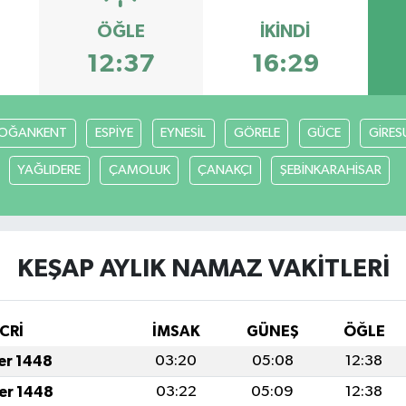
ÖĞLE
İKINDI
12:37
16:29
OĞANKENT
ESPİYE
EYNESİL
GÖRELE
GÜCE
GİRES
YAĞLIDERE
ÇAMOLUK
ÇANAKÇI
ŞEBİNKARAHİSAR
KEŞAP AYLIK NAMAZ VAKITLERI
CRİ
İMSAK
GÜNEŞ
ÖĞLE
fer 1448
03:20
05:08
12:38
fer 1448
03:22
05:09
12:38