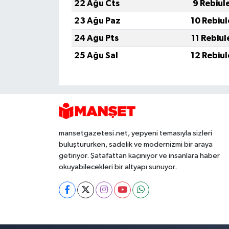
22 Ağu Cts
9 Rebiul
23 Ağu Paz
10 Rebiu
24 Ağu Pts
11 Rebiu
25 Ağu Sal
12 Rebiu
mansetgazetesi.net, yepyeni temasıyla sizleri
buluştururken, sadelik ve modernizmi bir araya
getiriyor. Şatafattan kaçınıyor ve insanlara haber
okuyabilecekleri bir altyapı sunuyor.