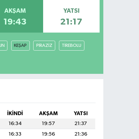
AKŞAM
YATSI
19:43
21:17
UN
KEŞAP
PİRAZİZ
TİREBOLU
İKINDI
AKŞAM
YATSI
16:34
19:57
21:37
16:33
19:56
21:36